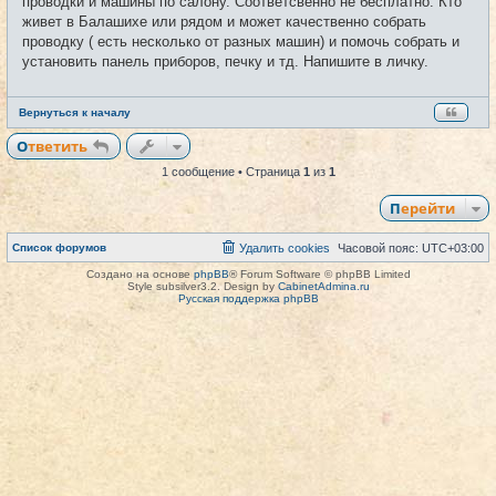
проводки и машины по салону. Соответсвенно не бесплатно. Кто
н
и
живет в Балашихе или рядом и может качественно собрать
е
проводку ( есть несколько от разных машин) и помочь собрать и
установить панель приборов, печку и тд. Напишите в личку.
Вернуться к началу
Ответить
1 сообщение • Страница
1
из
1
Перейти
Список форумов
Удалить cookies
Часовой пояс:
UTC+03:00
Создано на основе
phpBB
® Forum Software © phpBB Limited
Style subsilver3.2. Design by
CabinetAdmina.ru
Русская поддержка phpBB