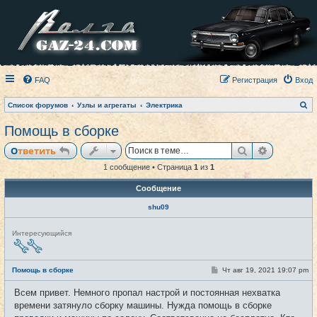
FAQ
Регистрация
Вход
П
Список форумов
Узлы и агрегаты
Электрика
о
и
Помощь в сборке
с
к
Поиск
Расширен
Ответить
1 сообщение • Страница
1
из
1
Сообщение
shu09
Н
Интересующийся
е
в
с
е
С
Помощь в сборке
Чт авг 19, 2021 19:07 pm
#1
т
о
и
о
Всем привет. Немного пропал настрой и постоянная нехватка
б
щ
времени затянуло сборку машины. Нужда помощь в сборке
е