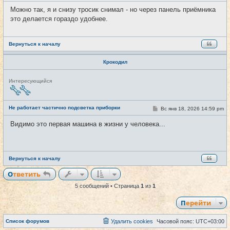
и
о
о
Можно так, я и снизу тросик снимал - но через панель приёмника
б
это делается гораздо удобнее.
щ
е
н
и
е
Вернуться к началу
Крокодил
Н
Интересующийся
е
в
с
е
Не работает частично подсветка приборки
С
Вс янв 18, 2026 14:59 pm
#5
т
о
и
о
Видимо это первая машина в жизни у человека...
б
щ
е
н
и
е
Вернуться к началу
Ответить
5 сообщений • Страница
1
из
1
Перейти
Список форумов
Удалить cookies
Часовой пояс:
UTC+03:00