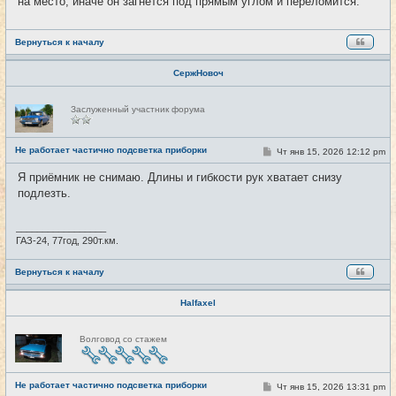
на место, иначе он загнётся под прямым углом и переломится.
Вернуться к началу
СержНовоч
Н
Заслуженный участник форума
е
в
с
е
Не работает частично подсветка приборки
С
Чт янв 15, 2026 12:12 pm
#3
т
о
и
о
Я приёмник не снимаю. Длины и гибкости рук хватает снизу
б
подлезть.
щ
е
н
и
_________________
е
ГАЗ-24, 77год, 290т.км.
Вернуться к началу
Halfaxel
Н
Волговод со стажем
е
в
с
е
Не работает частично подсветка приборки
т
С
Чт янв 15, 2026 13:31 pm
#4