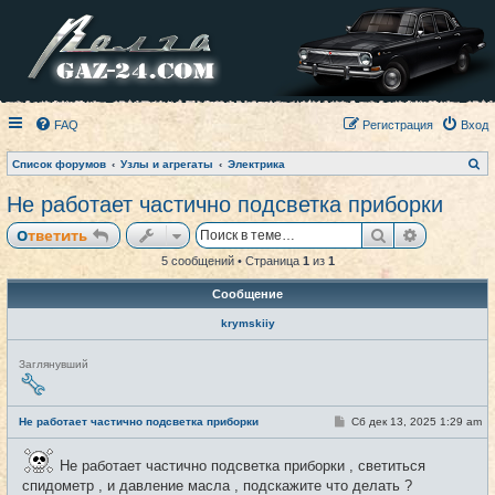
FAQ
Регистрация
Вход
П
Список форумов
Узлы и агрегаты
Электрика
о
и
Не работает частично подсветка приборки
с
к
Поиск
Расширен
Ответить
5 сообщений • Страница
1
из
1
Сообщение
krymskiiy
Н
Заглянувший
е
в
с
е
С
Не работает частично подсветка приборки
Сб дек 13, 2025 1:29 am
#1
т
о
и
о
б
Не работает частично подсветка приборки , светиться
щ
спидометр , и давление масла , подскажите что делать ?
е