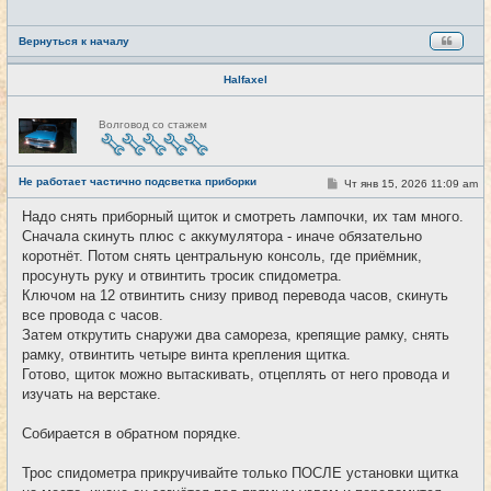
н
и
е
Вернуться к началу
Halfaxel
Н
Волговод со стажем
е
в
с
е
Не работает частично подсветка приборки
т
С
Чт янв 15, 2026 11:09 am
#2
и
о
о
Надо снять приборный щиток и смотреть лампочки, их там много.
б
Сначала скинуть плюс с аккумулятора - иначе обязательно
щ
е
коротнёт. Потом снять центральную консоль, где приёмник,
н
просунуть руку и отвинтить тросик спидометра.
и
е
Ключом на 12 отвинтить снизу привод перевода часов, скинуть
все провода с часов.
Затем открутить снаружи два самореза, крепящие рамку, снять
рамку, отвинтить четыре винта крепления щитка.
Готово, щиток можно вытаскивать, отцеплять от него провода и
изучать на верстаке.
Собирается в обратном порядке.
Трос спидометра прикручивайте только ПОСЛЕ установки щитка