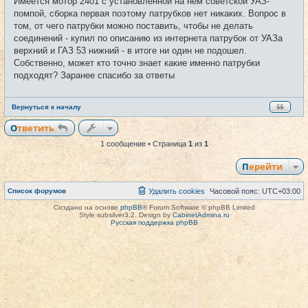
Имеется мотор 2401 с установленной на нем советской УАЗ-
н
и
помпой, сборка первая поэтому патрубков нет никаких. Вопрос в
е
том, от чего патрубки можно поставить, чтобы не делать
соединений - купил по описанию из интернета патрубок от УАЗа
верхний и ГАЗ 53 нижний - в итоге ни один не подошел.
Собственно, может кто точно знает какие именно патрубки
подходят? Заранее спасибо за ответы
Вернуться к началу
Ответить
1 сообщение • Страница
1
из
1
Перейти
Список форумов
Удалить cookies
Часовой пояс:
UTC+03:00
Создано на основе
phpBB
® Forum Software © phpBB Limited
Style subsilver3.2. Design by
CabinetAdmina.ru
Русская поддержка phpBB