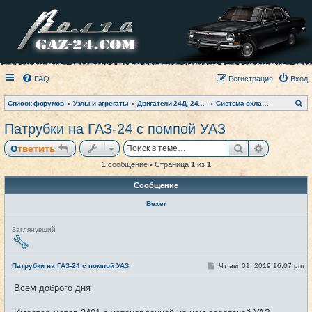
FAQ
Регистрация
Вход
П
Список форумов
Узлы и агрегаты
Двигатели 24Д; 2401; 402 и модификации
Система охлаждения
о
и
Патрубки на ГАЗ-24 с помпой УАЗ
с
к
Поиск
Расширен
Ответить
1 сообщение • Страница
1
из
1
Сообщение
Bexer
Н
Заглянувший
е
в
с
е
С
Патрубки на ГАЗ-24 с помпой УАЗ
Чт авг 01, 2019 16:07 pm
#1
т
о
и
о
Всем доброго дня
б
щ
е