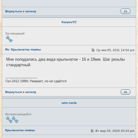
н
и
е
Вернуться к началу
KarpovVC
Н
Заглянувший
е
в
с
е
Re: Крыльчатка помпы
С
Ср янв 05, 2011 14:54 pm
#2
т
о
и
о
Мне попадались два вида крыльчаток - 16 и 18мм. Шаг резьбы
б
стандартный.
щ
е
н
и
_________________
е
Газ-2412 1986г Умирает, но не сдаётся
Вернуться к началу
umc-varta
Н
Интересующийся
е
в
с
е
Крыльчатка помпы
С
Вт мар 03, 2026 20:43 pm
#3
т
о
и
о