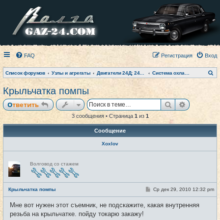
FAQ
Регистрация
Вход
П
Список форумов
Узлы и агрегаты
Двигатели 24Д; 2401; 402 и модификации
Система охлаждения
о
и
Крыльчатка помпы
с
к
Поиск
Расширен
Ответить
3 сообщения • Страница
1
из
1
Сообщение
Xoxlov
Н
Волговод со стажем
е
в
с
е
С
Крыльчатка помпы
Ср дек 29, 2010 12:32 pm
#1
т
о
и
о
Мне вот нужен этот съемник, не подскажите, какая внутренняя
б
щ
резьба на крыльчатке. пойду токарю закажу!
е