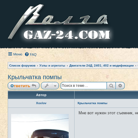
Меню
FAQ
Список форумов
Узлы и агрегаты
Двигатели 24Д; 2401; 402 и модификации
Крыльчатка помпы
Поиск
Расши
Ответить
Автор
Xoxlov
Крыльчатка помпы
Мне вот нужен этот съемник, н
Н
е
в
с
е
т
и