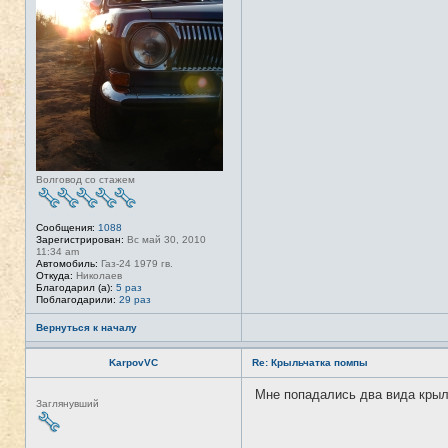
Волговод со стажем
Сообщения:
1088
Зарегистрирован:
Вс май 30, 2010
11:34 am
Автомобиль:
Газ-24 1979 гв.
Откуда:
Николаев
Благодарил (а):
5 раз
Поблагодарили:
29 раз
Вернуться к началу
KarpovVC
Re: Крыльчатка помпы
Мне попадались два вида крыль
Н
Заглянувший
е
в
с
е