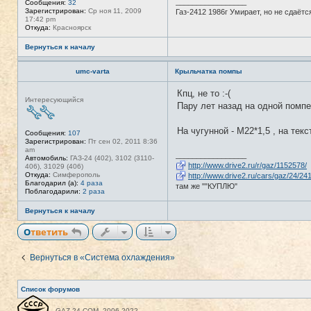
_________________
Сообщения:
32
т
Зарегистрирован:
Ср ноя 11, 2009
Газ-2412 1986г Умирает, но не сдаётс
и
17:42 pm
Откуда:
Красноярск
Вернуться к началу
umc-varta
Крыльчатка помпы
Кпц, не то :-(
Н
Интересующийся
е
Пару лет назад на одной помпе
в
с
е
На чугунной - М22*1,5 , на тек
Сообщения:
107
т
Зарегистрирован:
Пт сен 02, 2011 8:36
и
am
_________________
Автомобиль:
ГАЗ-24 (402), 3102 (3110-
http://www.drive2.ru/r/gaz/1152578/
406), 31029 (406)
Откуда:
Симферополь
http://www.drive2.ru/cars/gaz/24/24
Благодарил (а):
4 раза
там же ""КУПЛЮ"
Поблагодарили:
2 раза
Вернуться к началу
Ответить
Вернуться в «Система охлаждения»
Список форумов
GAZ-24.COM, 2006-2022