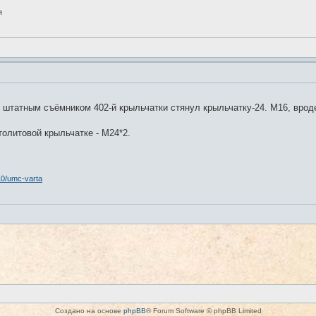
я
 штатным съёмником 402-й крыльчатки стянул крыльчатку-24. М16, вроде
столитовой крыльчатке - М24*2.
10/umc-varta
Создано на основе
phpBB
® Forum Software © phpBB Limited