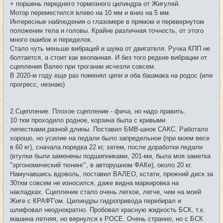
+ поршень переднего тормозного цилиндра от Жигулей.
Мотор переместился влево на 10 мм и вниз на 5 мм.
Интересные наблюдения о глазомере в прямом и перевернутом
положении тела и головы. Крайне различная точность, от этого
много ошибок и переделок.
Стало чуть меньше вибраций и шума от двигателя. Ручка КПП не
болтается, а стоит как вкопанная. И без того редкие вибрации от
сцепления Валео при трогании исчезли совсем.
В 2020-м году еще раз поменял цепи и оба башмака на родос (или
прогресс, незнаю)
2.Сцепление. Плохое сцепление - фича, но надо править.
10 ткм проходило родное, корзина была с кривыми
лепестками,разной длины. Поставил БМВ-шное САКС. Работало
хорошо, но усилие на педали было запредельное (при моем весе
в 60 кг), сначала порядка 22 кг, затем, после доработки педали
(втулки были заменены подшипниками, 201-ми, была моя заметка
"эргономический тюнинг", в авторушном ФАКе), около 20 кг.
Намучавшись вдоволь, поставил ВАЛЕО, кстати, прежний диск за
30ткм совсем не износился, даже видна маркировка на
накладках. Сцепление стало очень легкое, легче, чем на моей
Жиге с КРАФТ'ом. Цилиндры гидропривода перебирал и
шлифовал неоднократно. Пробовал красную жидкость БСК, т.к.
машина летняя, но вернулся к РОСЕ. Очень странно, но с БСК