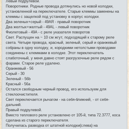
Левый подрулевой.
Поворотники. Родные провода дотянулись но новой колодки,
установленной на переключателе. Старые клеммы заменены на
клеммы с защелкой под установку в корпус колодки.
Два зеленых+серый - 49AR - правый поворотник
Два желтых+желтый - 49AL - левый поворотник
Фиолетовый - 49A - c реле указателя поворотов
Свет. Распущен на ~ 10 см жгут, подходящий к старому реле
света. Четыре провода, красный, зеленый, серый и оранжевый
собраны в одну колодку, и, кородкими нетолстыми проводами
соединены с клеммами в колодке. Этот переключатель
слаботочный, у меня давно стоят разгрузочные реле рядом с
фарами. Старое реле удалено.
Оранжевый - 56
Серый - 30
Зеленый - 56b
Красный - 56a
Остался свободным черный провод, его используем для
стеклоочистителя.
Свет переключается рычагом - на себя-ближний, - от себя-
дальний.
Правый подрулевой.
Вместо теплового реле установлено от 105-й, типа 72.3777, коса
сделана из старого переключателя.
Получилась разводка от штатной колодки(слева) на