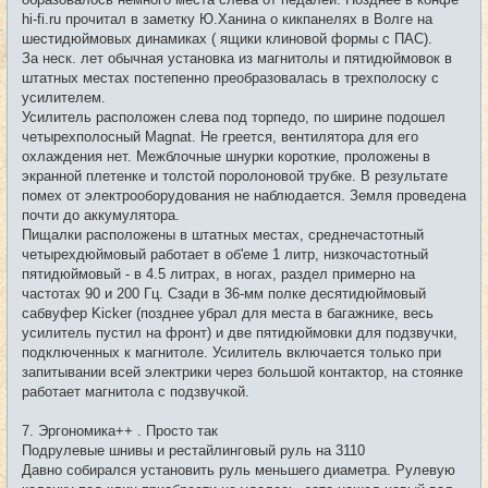
hi-fi.ru прочитал в заметку Ю.Ханина о кикпанелях в Волге на
шестидюймовых динамиках ( ящики клиновой формы с ПАС).
За неск. лет обычная установка из магнитолы и пятидюймовок в
штатных местах постепенно преобразовалась в трехполоску с
усилителем.
Усилитель расположен слева под торпедо, по ширине подошел
четырехполосный Magnat. Не греется, вентилятора для его
охлаждения нет. Межблочные шнурки короткие, проложены в
экранной плетенке и толстой поролоновой трубке. В результате
помех от электрооборудования не наблюдается. Земля проведена
почти до аккумулятора.
Пищалки расположены в штатных местах, среднечастотный
четырехдюймовый работает в об'еме 1 литр, низкочастотный
пятидюймовый - в 4.5 литрах, в ногах, раздел примерно на
частотах 90 и 200 Гц. Сзади в 36-мм полке десятидюймовый
сабвуфер Kicker (позднее убрал для места в багажнике, весь
усилитель пустил на фронт) и две пятидюймовки для подзвучки,
подключенных к магнитоле. Усилитель включается только при
запитывании всей электрики через большой контактор, на стоянке
работает магнитола с подзвучкой.
7. Эргономика++ . Просто так
Подрулевые шнивы и рестайлинговый руль на 3110
Давно собирался установить руль меньшего диаметра. Рулевую