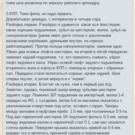
тоже шла ржавчина по зеркалу рабочего цилиндра.
3.КПП. Тоже фича, но надо править.
Дорабатывал дважды, с интервалом в четыре года.
Разборка первая. Разобрал и удивился, какое все блестящее,
какие хорошие подшипники, зубья на шестернях, вилки, зубья на
синхронизаторах (ранее имел дело только с различными
вазовскими коробками, дрянными внутри, но хорошо
работающими). Притер кольца синхронизаторов, заменив один.
Убрал два осевых люфта шестерен, на второй и пятой передачах,
заменил задний подшипник, т.к. его пришлось снимать, убрал
люфт ведомого вала. Убрал осевой люфт заднего подшипника
вторичного вала в корпусе КПП с помощью упорных г-образных
лап. Передачи стали включаться хорошо, кроме задней. Шум
сперва поутих, а затем вернулся к "норме".
Разборка вторая. Блестит не хуже, чем в первый раз итд.
Заметил, однако, огромный зазор между зубьями шестерен
заднего хода. Поменял 307 подшипник на импортный, вилки 1-4
передач на НО, с сухарями, вилки 5-й из магазина оказались с
увеличенным отверстием под шток, оставил старую. Зазоры
между вилками и муфтами прибл. 1.5 мм, при положенных 0.5-ти.
Под вал паразитной шестерни ЗХ подложил фольгу 0.3 мм, зазор
между ведомым валом и паразиткой стал 0.1, сам вал оказался
слегка кривым. Передняя крышка оказалась кривой на 0.4 мм,
видимо это и являлось причиной скрипа и повизгивания