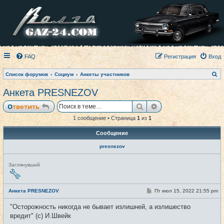
FAQ
Регистрация
Вход
П
Список форумов
Социум
Анкеты участников
о
и
Анкета PRESNEZOV
с
к
Поиск
Расширенный пои
Ответить
1 сообщение • Страница
1
из
1
Сообщение
presnezov
Н
Заглянувший
е
в
с
е
С
Анкета PRESNEZOV
Пт июл 15, 2022 21:55 pm
#1
т
о
и
о
"Осторожность никогда не бывает излишней, а излишество
б
щ
вредит" (c) И.Швейк
е