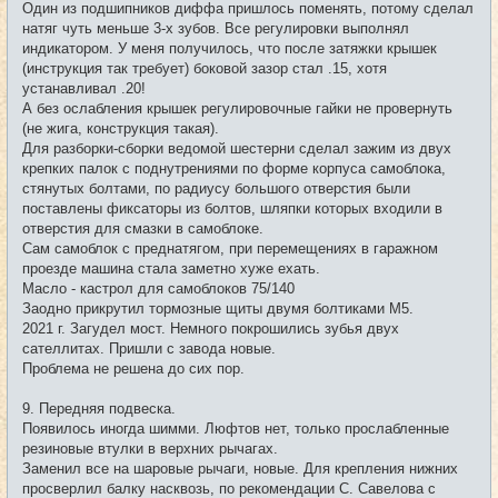
Один из подшипников диффа пришлось поменять, потому сделал
натяг чуть меньше 3-х зубов. Все регулировки выполнял
индикатором. У меня получилось, что после затяжки крышек
(инструкция так требует) боковой зазор стал .15, хотя
устанавливал .20!
А без ослабления крышек регулировочные гайки не провернуть
(не жига, конструкция такая).
Для разборки-сборки ведомой шестерни сделал зажим из двух
крепких палок с поднутрениями по форме корпуса самоблока,
стянутых болтами, по радиусу большого отверстия были
поставлены фиксаторы из болтов, шляпки которых входили в
отверстия для смазки в самоблоке.
Сам самоблок с преднатягом, при перемещениях в гаражном
проезде машина стала заметно хуже ехать.
Масло - кастрол для самоблоков 75/140
Заодно прикрутил тормозные щиты двумя болтиками M5.
2021 г. Загудел мост. Немного покрошились зубья двух
сателлитах. Пришли с завода новые.
Проблема не решена до сих пор.
9. Передняя подвеска.
Появилось иногда шимми. Люфтов нет, только прослабленные
резиновые втулки в верхних рычагах.
Заменил все на шаровые рычаги, новые. Для крепления нижних
просверлил балку насквозь, по рекомендации С. Савелова с