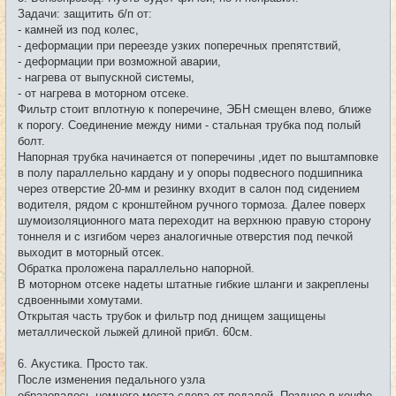
Задачи: защитить б/п от:
- камней из под колес,
- деформации при переезде узких поперечных препятствий,
- деформации при возможной аварии,
- нагрева от выпускной системы,
- от нагрева в моторном отсеке.
Фильтр стоит вплотную к поперечине, ЭБН смещен влево, ближе
к порогу. Соединение между ними - стальная трубка под полый
болт.
Напорная трубка начинается от поперечины ,идет по выштамповке
в полу параллельно кардану и у опоры подвесного подшипника
через отверстие 20-мм и резинку входит в салон под сидением
водителя, рядом с кронштейном ручного тормоза. Далее поверх
шумоизоляционного мата переходит на верхнюю правую сторону
тоннеля и с изгибом через аналогичные отверстия под печкой
выходит в моторный отсек.
Обратка проложена параллельно напорной.
В моторном отсеке надеты штатные гибкие шланги и закреплены
сдвоенными хомутами.
Открытая часть трубок и фильтр под днищем защищены
металлической лыжей длиной прибл. 60см.
6. Акустика. Просто так.
После изменения педального узла
образовалось немного места слева от педалей. Позднее в конфе