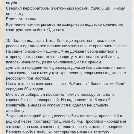
ютуба.
Сверлил перфоратором и бетонными бурами. Ушло 6 шт. Никому
не советую.
Болт - от шнивы.
Крепление нижних рычагов на шкворневой подвеске конечно же
конструкторская бага. Один мат.
10. Задняя подвеска. Бага. Конструкторы стеснялись своих
рессор и сделали все возможное чтобы они не бросались в глаза.
На заднеприводной машине ЗМ не должен поворачиваться в
сторону, противоположную повороту, что вызывает избыточную
поворачиваемость, резко усиливающуюся с креном.
Для этого передний конец рессоры должен быть закреплен ниже
точки крепления к мосту (см. крепление у современных джипов с
рессорами под мостом).
Про это хорошо изложено в книге Раймпеля "Шасси автомобиля",
середина 80-х годов.
Много лет собирался поставить прямую рессору от газели,
коренной + наш подкоренной. Но надо сочинять большой
кронштейн, а недавно успокоился и сделал небольшую
доработку.
Закрепил передний конец рессоры (5-ти листовой, просевшей и
родной) через проставку толщиной 45 мм. Проставка - кронштейн
закреплен на место заклепок, плюс к порогу и плюс к поперечине.
Верхняя обойма подушки рессоры заменена на толстую