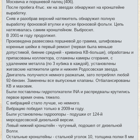
Москвича и поршневой палец (406).
После пробега 4тыс. км на звездах обнаружил на кронштейне
выработку.
Сняв и разобрав верхний натяжитель обнаружил полную
выработку бронзовой втулки и куски бронзовой фольги. Цепь
натягивалась самим кронштейном. Выбросил.
В 2001-м году продолжил.
Произведена развесовка поршневой до грамма, шлифованы
коренные шейки в первый ремонт (первая была меньше
допустимой, биение средней - кривизна КВ-больше), обработаны и
припасованы коллектора, сглажены камеры сгорания, с
удалением металла (по 3 кубика в каждой), установлены
жиговские натяжители цепи и нижняя Родосовская звезда.
Двигатель получился немного разжатым, зато потреблял любой
92-бензин. Заменены все выпускные клапаны. Отбалансированы
КВ и маховик.
Были поставлены гидротолкатели INA и распредвалы крутились
первое время очень тяжело.
С вибрацией стало лучше, но немного.
Вибрацию победил только в 2009-м году.
Были установлены гидроопоры - подушки от 124-й
мерседесовской дизельной версии.
Левый нижний кронштейн - чугунный, подошел от дизельной
Волги.
Остальные кронштейны - стальной уголок 10, толщина полки 8 мм