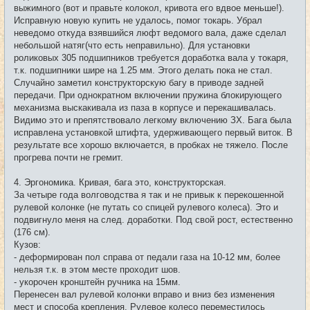
выжимного (вот и правьте колокол, кривота его вдвое меньше!).
Исправную новую купить не удалось, помог токарь. Убрал
неведомо откуда взявшийся люфт ведомого вала, даже сделал
небольшой натяг(что есть неправильно). Для установки
роликовых 305 подшипников требуется доработка вала у токаря,
т.к. подшипники шире на 1.25 мм. Этого делать пока не стал.
Случайно заметил конструкторскую багу в приводе задней
передачи. При однократном включении пружина блокирующего
механизма выскакивала из паза в корпусе и перекашивалась.
Видимо это и препятствовало легкому включению ЗХ. Бага была
исправлена установкой штифта, удерживающего первый виток. В
результате все хорошо включается, в пробках не тяжело. После
прогрева почти не гремит.
4. Эргономика. Кривая, бага это, конструкторская.
За четыре года волговодства я так и не привык к перекошенной
рулевой колонке (не путать со спицей рулевого колеса). Это и
подвигнуло меня на след. доработки. Под свой рост, естественно
(176 см).
Кузов:
- деформирован пол справа от педали газа на 10-12 мм, более
нельзя т.к. в этом месте проходит шов.
- укорочен кронштейн ручника на 15мм.
Перенесен вал рулевой колонки вправо и вниз без изменения
мест и способа крепления. Рулевое колесо переместилось