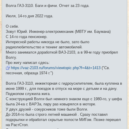
н
и
Волга ГАЗ-3110. Баги и фичи. Отчет за 23 года.
е
Июля, 14-го дня 2022 года.
О себе.
Зовут Юрий. Инженер-электромеханик (МВТУ им. Баумана)
С 14-го года пенсионер.
Интересной работы никогда не было, зато было
радиолюбительство и тюнинг автомобилей.
Много занимался доработкой ВАЗ-2103, а в 99-м году приобрел
Волгу.
Про жигу написал сдесь:
https://vaz-2103.ru/forums/viewtopic.php?f=4&t=1413
("Св.
песочная, образца 1974 г.")
Волга ГАЗ-3110, инжекторная с гидроусилителем, была куплена в
июне 1999 г., для поездок в отпуск на море с детьми и на дачу.
Поджопом служила жига.
С конструкцией Волги был немного знаком еще с 1980-го, у шефа
была 24-ка с ВАРЗа, пару раз ковырялся в моторе.
У двух друзей - сокурсников тоже были Волги.
До 2014-го была строго летней машиной . Сразу поставил
подкрылки и обработал скрытые полости МИГом. Позже перешел
на РастСтоп.