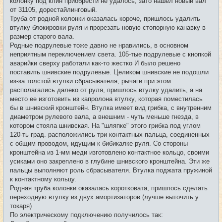
колонку под клин приобрести не удалось, зато нашел новый вал
от 31105, дорестайлинговый.
Труба от родной колонки оказалась короче, пришлось удалить
втулку блокировки руля и прорезать новую стопорную канавку в
размер старого вала.
Родные подрулевые тоже давно не нравились, в основном
неприятным переключением света. 105-тые подрулевые с кнопкой
аварийки сверху работали как-то жестко И было решено
поставить шнивские подрулевые. Целиком шнивские не подошли
из-за толстой втулки сбрасывателя, рычаги при этом
располагались далеко от руля, пришлось втулку удалить, а на
место ее изготовить из капролона втулку, которая поместилась
бы в шнивский кронштейн. Втулка имеет вид грибка, с внутренним
диаметром рулевого вала, а внешним - чуть меньше гнезда, в
котором стояла шнивская. На "шляпке" этого грибка под углом
120-ть град. расположились три контактных пальца, соединенных
с общим проводом, идущим к бибикалке руля. Со стороны
кронштейна из 1-мм меди изготовлено контактное кольцо, своими
усиками оно закреплено в глубине шнивского кронштейна. Эти же
пальцы выполняют роль сбрасывателя. Втулка поджата пружиной
к контактному кольцу.
Родная труба колонки оказалась коротковата, пришлось сделать
переходную втулку из двух амортизаторов (лучше выточить у
токаря)
По электрическому подключению получилось так: