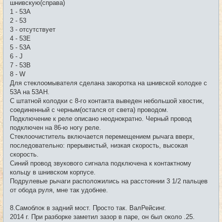
шнивскую(справа)
1 - 53A
2 - 53
3 - отсутствует
4 - 53E
5 - 53A
6 - J
7 - 53B
8 - W
Для стеклоомывателя сделана закоротка на шнивской колодке с
53A на 53AH.
С штатной колодки с 8-го контакта выведен небольшой хвостик,
соединенный с черным(остался от света) проводом.
Подключение к реле описано неоднократно. Черный провод
подключен на 86-ю ногу реле.
Стеклоочиститель включается перемещением рычага вверх,
последовательно: прерывистый, низкая скорость, высокая
скорость.
Синий провод звукового сигнала подключена к контактному
кольцу в шнивском корпусе.
Подрулевые рычаги расположились на расстоянии 3 1/2 пальцев
от обода руля, мне так удобнее.
8.Самоблок в задний мост. Просто так. ВалРейсинг.
2014 г. При разборке заметил зазор в паре, он был около .25.