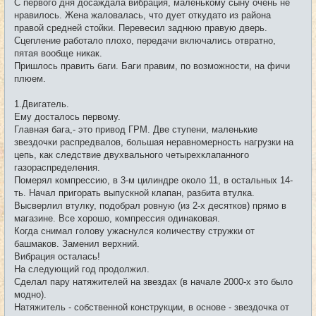
С первого дня досаждала вибрация, маленькому сыну очень не
нравилось. Жена жаловалась, что дует откудато из района
правой средней стойки. Перевесил заднюю правую дверь.
Сцепление работало плохо, передачи включались отвратно,
пятая вообще никак.
Пришлось править баги. Баги правим, по возможности, на фичи
плюем.
1.Двигатель.
Ему досталось первому.
Главная бага,- это привод ГРМ. Две ступени, маленькие
звездочки распредвалов, большая неравномерность нагрузки на
цепь, как следствие двухвального четырехклапанного
газораспределения.
Померял компрессию, в 3-м цилиндре около 11, в остальных 14-
ть. Начал пригорать выпускной клапан, разбита втулка.
Высверлил втулку, подобрал ровную (из 2-х десятков) прямо в
магазине. Все хорошо, компрессия одинаковая.
Когда снимал голову ужаснулся количеству стружки от
башмаков. Заменил верхний.
Вибрация осталась!
На следующий год продолжил.
Сделал пару натяжителей на звездах (в начале 2000-х это было
модно).
Натяжитель - собственной конструкции, в основе - звездочка от