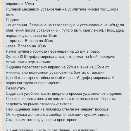
вправо на 30мм.
Рулевой механизм установлен на усилителе кузова толщиной
5мм.
Педали:
- сцепления. Заменена на газелевскую и установлена на ш/п (для
обегчения после установки оч. тугого имп. сцепления). Площадка
передвинута вправо на 10мм
- тормоза. Вправо на 40мм
- газа. Вправо на 10мм.
Рычаг ручного тормоза перемещен на 15 мм вправо.
Кулиса КПП деформирована так, что рычаг на 5-ой передаче
стоит почти вертикально.
Сидение переставлено вправо на 22мм и вниз на 15мм от
минимально возможной установки на болтах с гайками.
Доработаны кронштейны левый и правый, деформирована М-
образная труба-опора сидения.
Результаты:
Садиться удобнее, косяк дверного проема удалился от сидения.
Перекос колонки почти не заметен и мне не мешает. Перестал
задевать за рычаг стеклоочистителя.
Неочищенная зона на лобовом стекле не мешает вообще.
От макушки до потолка свободно проходит кулак+ладонь.
Стало заметно воздушнее и просторнее.
5. Бензопровод. Пусть будет фичей, но я поправил.