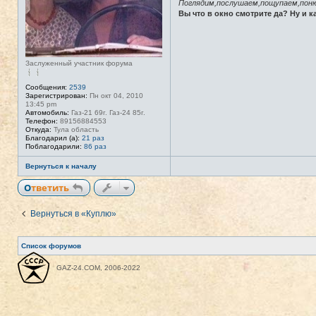
Поглядим,послушаем,пощупаем,поню
Вы что в окно смотрите да? Ну и к
Заслуженный участник форума
Сообщения:
2539
Зарегистрирован:
Пн окт 04, 2010
13:45 pm
Автомобиль:
Газ-21 69г. Газ-24 85г.
Телефон:
89156884553
Откуда:
Тула область
Благодарил (а):
21 раз
Поблагодарили:
86 раз
Вернуться к началу
Ответить
Вернуться в «Куплю»
Список форумов
GAZ-24.COM, 2006-2022