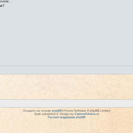
хаем...
ак?
Создано на основе
phpBB
® Forum Software © phpBB Limited
Style subsilver3.2. Design by
CabinetAdmina.ru
Русская поддержка phpBB