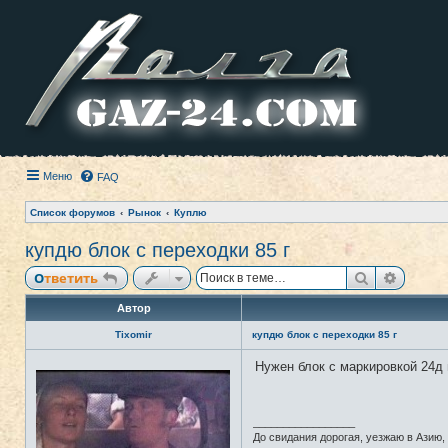
Меню
FAQ
Список форумов
Рынок
Куплю
купдю блок с переходки 85 г
Поиск
Расши
Ответить
Автор
Tixomir
купдю блок с переходки 85 г
Нужен блок с маркировкой 24д 
Н
е
в
с
е
_________________
т
До свидания дорогая, уезжаю в Азию, 
и