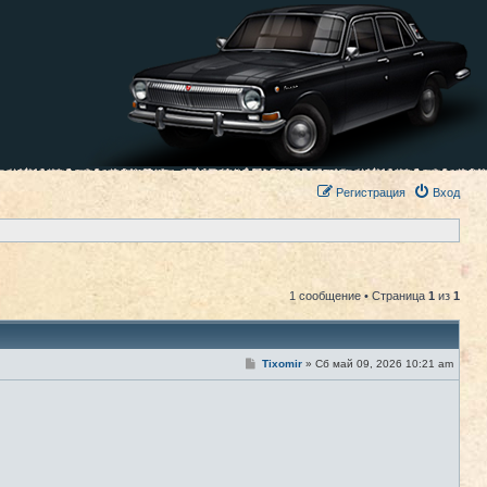
Регистрация
Вход
1 сообщение • Страница
1
из
1
С
Tixomir
»
Сб май 09, 2026 10:21 am
#1
о
о
б
щ
е
н
и
е