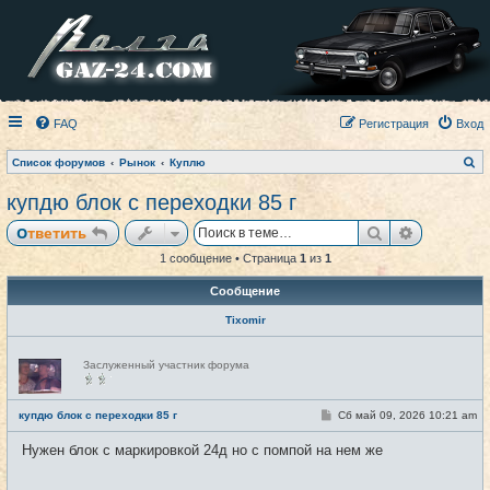
FAQ
Регистрация
Вход
П
Список форумов
Рынок
Куплю
о
и
купдю блок с переходки 85 г
с
к
Поиск
Расширен
Ответить
1 сообщение • Страница
1
из
1
Сообщение
Tixomir
Н
Заслуженный участник форума
е
в
с
е
С
купдю блок с переходки 85 г
Сб май 09, 2026 10:21 am
#1
т
о
и
о
Нужен блок с маркировкой 24д но с помпой на нем же
б
щ
е