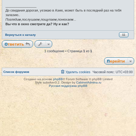
н
и
_________________
е
До свидания дорогая, уезжаю в Азию, может быть в последний раз на тебя
залазию..
Поглядим,послушаем,пощупаем,понюхаем...
Вы что в окно смотрите да? Ну и как?
Вернуться к началу
Ответить
1 сообщение • Страница
1
из
1
Перейти
Список форумов
Удалить cookies
Часовой пояс:
UTC+03:00
Создано на основе
phpBB
® Forum Software © phpBB Limited
Style subsilver3.2. Design by
CabinetAdmina.ru
Русская поддержка phpBB