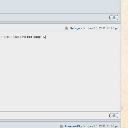
С
George
»
Чт фев 10, 2011 21:46 pm
#2
о
о
 снять пыльник поглядеть)
б
щ
е
н
и
е
С
Алексей13
»
Чт фев 10, 2011 21:53 pm
#3