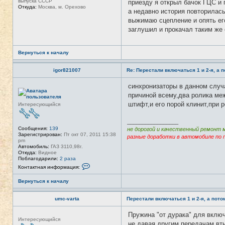
выпуска СССР
приезду я открыл бачок ГЦС и 
Откуда:
Москва, м. Орехово
а недавно история повторилась
выжимаю сцепление и опять его
заглушил и прокачал таким же
Вернуться к началу
igor821007
Re: Перестали включаться 1 и 2-я, а 
синхронизаторы в данном случ
Н
е
причиной всему,два ролика меж
в
штифт,и его порой клинит,при 
Интересующийся
с
е
т
_________________
и
Сообщения:
139
не дорогой и качественный ремонт 
Зарегистрирован:
Пт окт 07, 2011 15:38
разные доработки в автомобиле по 
pm
Автомобиль:
ГАЗ 3110,98г.
Откуда:
Видное
Поблагодарили:
2 раза
К
Контактная информация:
о
н
Вернуться к началу
т
а
к
umc-varta
Перестали включаться 1 и 2-я, а пото
т
н
а
Пружина "от дурака" для включ
Н
я
Интересующийся
е
не давая другим передачам вт
и