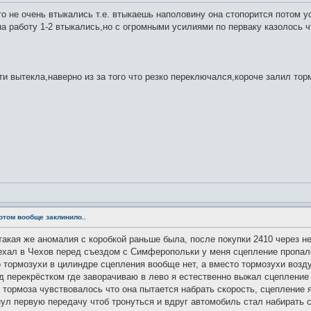
то не очень втыкались т.е. втыкаешь наполовину она стопорится потом ус
на работу 1-2 втыкались,но с огромными усилиями по перваку казолось ч
и вытекла,наверно из за того что резко переключался,короче залил тор
потом вообще заклинило..
такая же аномалия с коробкой раньше была, после покупки 2410 через н
оехал в Чехов перед съездом с Симферопольки у меня сцепление пропал
о тормозухи в цилиндре сцепления вообще нет, а вместо тормозухи возд
д перекрёстком где заворачиваю в лево я естественно выжал сцепление
тормоза чувствовалось что она пытается набрать скорость, сцепление 
ул первую передачу чтоб тронуться и вдруг автомобиль стал набирать с