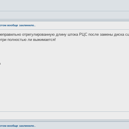
потом вообще заклинило..
неправильно отрегулированную длину штока РЦС после замены диска сце
отри полностью ли выжимается!
а
потом вообще заклинило..