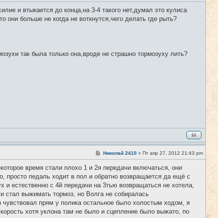
о
о
илие и втыкается до конца,на 3-4 такого нет,думал это кулиса
б
то они больше не когда не воткнутся,чего делать где рыть?
щ
е
н
и
е
мозухи так была только она,вроде не страшно тормозуху лить?
С
Николай 2410
»
Пт апр 27, 2012 21:43 pm
#10
о
о
екоторое время стали плохо 1 и 2я передачи включаться, они
б
о, просто педаль ходит в пол и обратно возвращается да ещё с
щ
е
ух и естественно с 4й передачи на 3тью возвращаться не хотела,
н
 и стал выжимать тормоз, но Волга не собиралась
и
е
я чувствовал прям у полика остальное было холостым ходом, я
корость хотя уклона там не было и сцепление было выжато, по