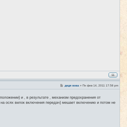
е
С
дядя вова
»
Пн фев 14, 2011 17:58 pm
#7
о
о
б
оложении) и , в результате , механизм предохранения от
щ
 на осях вилок включения передач) мешает включению и потом не
е
н
и
е