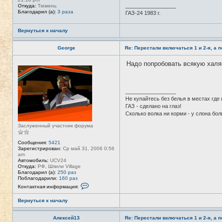
_________________
Откуда:
Тюмень
Благодарил (а):
3 раза
ГАЗ-24 1983 г.
Вернуться к началу
George
Re: Перестали включаться 1 и 2-я, а 
Надо попробовать всякую халяв
Н
е
в
с
е
_________________
т
Не купайтесь без белья в местах где
и
ГАЗ - сделано на глаз!
Сколько волка ни корми - у слона бо
Заслуженный участник форума
Сообщения:
5421
Зарегистрирован:
Ср май 31, 2006 0:56
am
Автомобиль:
UCV24
Откуда:
РФ, Шпили Village
Благодарил (а):
250 раз
Поблагодарили:
160 раз
К
Контактная информация:
о
н
Вернуться к началу
т
а
к
Алексей13
Re: Перестали включаться 1 и 2-я, а 
т