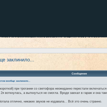
ще заклинило...
ренный поиск
Сообщение
отом вообще заклинило...
 короткой) при трогании со светофора неожиданно перестали включаться 
 2я воткнулась, а выткнуться не смогла. Вроде заехал в гараж и она та
отала отлично, никаких звуков не издавала... Всё это очень странно.