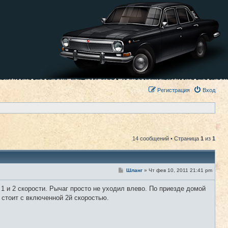
Регистрация
Вход
14 сообщений • Страница
1
из
1
С
Шланг
»
Чт фев 10, 2011 21:41 pm
#1
о
о
1 и 2 скорости. Рычаг просто не уходил влево. По приезде домой
б
щ
м стоит с включенной 2й скоростью.
е
н
и
е