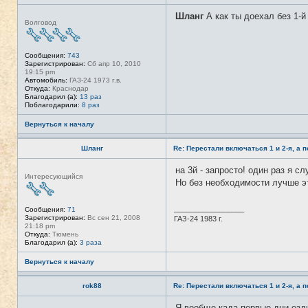
н
а
Шланг
А как ты доехал без 1-й 
Н
я
Волговод
е
и
в
н
с
ф
е
о
Сообщения:
743
т
р
Зарегистрирован:
Сб апр 10, 2010
и
м
19:15 pm
а
Автомобиль:
ГАЗ-24 1973 г.в.
ц
Откуда:
Краснодар
и
Благодарил (а):
13 раз
я
Поблагодарили:
8 раз
п
о
Вернуться к началу
л
ь
з
Шланг
Re: Перестали включаться 1 и 2-я, а 
о
в
на 3й - запросто! один раз я сл
а
Н
Интересующийся
т
е
Но без необходимости лучше эт
е
в
л
с
я
е
_________________
Сообщения:
71
G
т
Зарегистрирован:
Вс сен 21, 2008
ГАЗ-24 1983 г.
e
и
21:18 pm
o
Откуда:
Тюмень
r
Благодарил (а):
3 раза
g
e
Вернуться к началу
rok88
Re: Перестали включаться 1 и 2-я, а 
Я вообще када первые дни езди