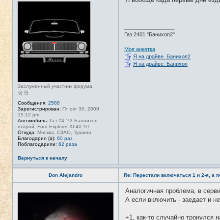
Н
е
в
с
е
_________________
т
Газ 2401 "Банихоп2"
и
Моя анкетка
Я на драйве. Банихоп2
Я на драйве. Банихоп
Заслуженный участник форума
Сообщения:
2588
Зарегистрирован:
Пт окт 30, 2009
15:12 pm
Автомобиль:
Газ 24 '73 Баннихоп
второй, Ford Explorer XL40 '97
Откуда:
Москва, СЗАО, Тушино
Благодарил (а):
60 раз
Поблагодарили:
62 раза
Вернуться к началу
Don Alejandro
Re: Перестали включаться 1 и 2-я, а 
Аналогичная проблема, в серви
Н
е
А если включить - заедает и н
в
с
е
+1, как-то случайно тронулся н