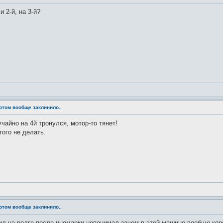
и 2-й, на 3-й?
потом вообще заклинило..
учайно на 4й тронулся, мотор-то тянет!
ого не делать.
потом вообще заклинило..
л на волге после иномарки непонимал зачем в этой машине вообще коро