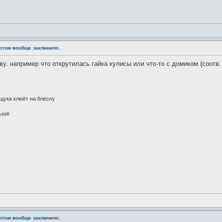
потом вообще заклинило..
у, например что открутилась гайка кулисы или что-то с домиком (соотв.
 щука клюёт на блесну
льше
потом вообще заклинило..