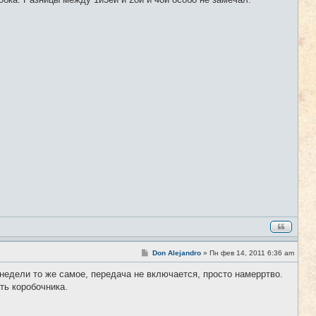
б
щ
е
н
и
е
С
Don Alejandro
»
Пн фев 14, 2011 6:36 am
#6
о
о
недели то же самое, передача не включается, просто намерртво.
б
ть коробочника.
щ
е
н
и