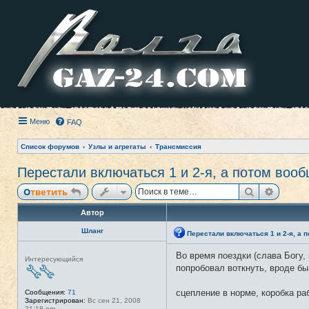
Меню
FAQ
Список форумов
Узлы и агрегаты
Трансмиссия
Перестали включаться 1 и 2-я, а потом вооб
Поиск
Расши
Ответить
Автор
Шланг
Перестали включаться 1 и 2-я, а п
Во время поездки (слава Богу,
Н
Интересующийся
е
попробовал воткнуть, вроде бы
в
с
е
сцепление в норме, коробка раб
Сообщения:
71
т
Зарегистрирован:
Вс сен 21, 2008
и
21:18 pm