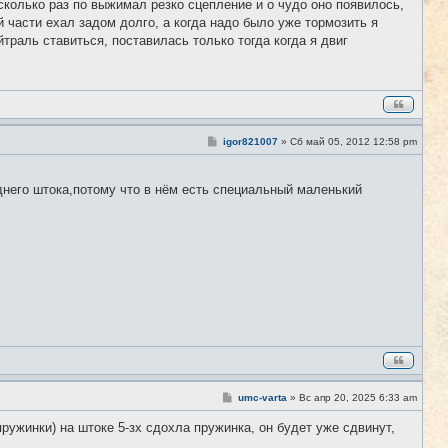
сколько раз по выжимал резко сцепление и о чудо оно появилось,
й части ехал задом долго, а когда надо было уже тормозить я
траль ставиться, поставилась только тогда когда я двиг
С
igor821007
»
Сб май 05, 2012 12:58 pm
#11
о
о
б
днего штока,потому что в нём есть специальный маленький
щ
е
н
и
е
С
umc-varta
»
Вс апр 20, 2025 6:33 am
#12
о
о
пружинки) на штоке 5-зх сдохла пружинка, он будет уже сдвинут,
б
щ