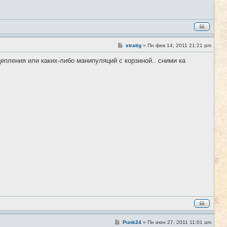
С
stratig
»
Пн фев 14, 2011 21:21 pm
#8
о
о
пления или каких-либо манипуляций с корзиной.. сними ка
б
щ
е
н
и
е
С
Punk24
»
Пн июн 27, 2011 11:01 am
#9