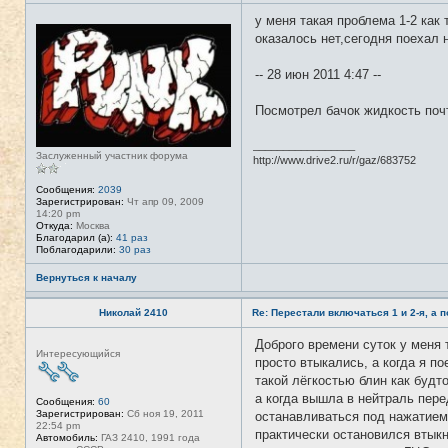
у меня такая проблема 1-2 как 
Н
е
оказалось нет,сегодня поехал 
в
с
е
-- 28 июн 2011 4:47 --
т
и
Посмотрел бачок жидкость почт
_________________
Заслуженный участник форума
http://www.drive2.ru/r/gaz/683752
Сообщения:
2039
Зарегистрирован:
Чт апр 09, 2009
14:20 pm
Откуда:
Москва
Благодарил (а):
41 раз
Поблагодарили:
30 раз
Вернуться к началу
Николай 2410
Re: Перестали включаться 1 и 2-я, а 
Доброго времени суток у меня 
Н
Интересующийся
е
просто втыкались, а когда я п
в
такой лёгкостью блин как будт
с
е
а когда вышла в нейтраль пере
Сообщения:
60
т
Зарегистрирован:
Сб ноя 19, 2011
останавливаться под нажатием 
и
22:54 pm
практически остановился втыкн
Автомобиль:
ГАЗ 2410, 1991 года