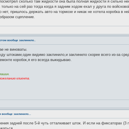
посмотрел сколько там жидкости она была полная жидкости я сильно не
 только на сей раз тогда когда я задним ходом ехал у друга по войсково
 нет, пришлось держать авто на тормозе и никак не хотела коробка в ней
 образом сцепление.
потом вообще заклинило..
ае не виноваты.
ду штоками,один видимо заклинило,и заклинило скорее всего из-за сре
ремонте коробок,я его всегда выкидываю.
машин.
пожеланию клиента.
м вообще заклинило...
ения задней после 5-й чуть отталкивает шток. И если на фиксаторах (3 
ыкаться.