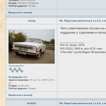
Телефон:
89017833242
Откуда:
Москва м Ховрино
Поблагодарили:
70 раз
Вернуться к началу
stratig
Re: Перестали включаться 1 и 2-я, а 
Чето симптоматика похожа на 
Н
е
поддончик у сцепления и посм
в
с
е
_________________
т
ГАЗ-24, белая, 1973г.
и
УАЗ-31512, 1992г.в. умз-4178, хаки.
"Chevrolet" Lacetti Wagon '08 вишневк
Освоившийся
Сообщения:
481
Зарегистрирован:
Вт авг 11, 2009 14:51
pm
Откуда:
ульяновск
Поблагодарили:
2 раза
Вернуться к началу
Punk24
Re: Перестали включаться 1 и 2-я, а 