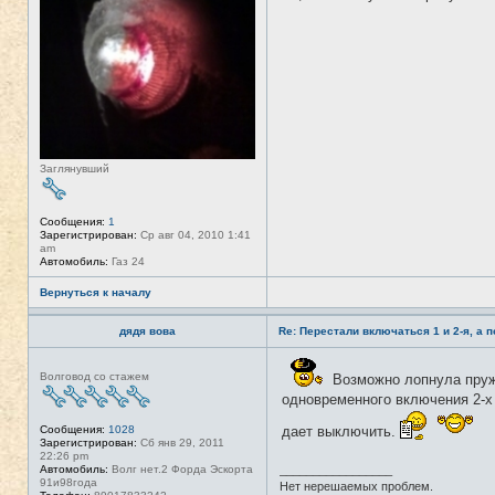
т
и
Заглянувший
Сообщения:
1
Зарегистрирован:
Ср авг 04, 2010 1:41
am
Автомобиль:
Газ 24
Вернуться к началу
дядя вова
Re: Перестали включаться 1 и 2-я, а 
Н
Волговод со стажем
Возможно лопнула пружи
е
в
одновременного включения 2-х
с
е
дает выключить.
Сообщения:
1028
т
Зарегистрирован:
Сб янв 29, 2011
и
22:26 pm
Автомобиль:
Волг нет.2 Форда Эскорта
_________________
91и98года
Нет нерешаемых проблем.