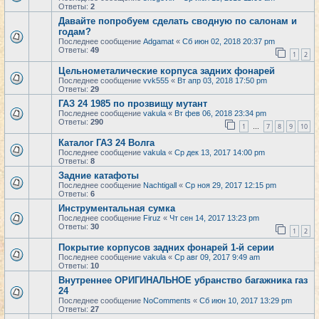
Ответы:
2
Давайте попробуем сделать сводную по салонам и
годам?
Последнее сообщение
Adgamat
«
Сб июн 02, 2018 20:37 pm
Ответы:
49
1
2
Цельнометалические корпуса задних фонарей
Последнее сообщение
vvk555
«
Вт апр 03, 2018 17:50 pm
Ответы:
29
ГАЗ 24 1985 по прозвищу мутант
Последнее сообщение
vakula
«
Вт фев 06, 2018 23:34 pm
Ответы:
290
1
7
8
9
10
…
Каталог ГАЗ 24 Волга
Последнее сообщение
vakula
«
Ср дек 13, 2017 14:00 pm
Ответы:
8
Задние катафоты
Последнее сообщение
Nachtigall
«
Ср ноя 29, 2017 12:15 pm
Ответы:
6
Инструментальная сумка
Последнее сообщение
Firuz
«
Чт сен 14, 2017 13:23 pm
Ответы:
30
1
2
Покрытие корпусов задних фонарей 1-й серии
Последнее сообщение
vakula
«
Ср авг 09, 2017 9:49 am
Ответы:
10
Внутреннее ОРИГИНАЛЬНОЕ убранство багажника газ
24
Последнее сообщение
NoComments
«
Сб июн 10, 2017 13:29 pm
Ответы:
27