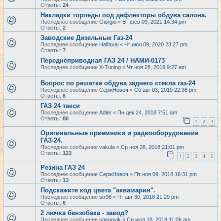
Ответы:
24
Накладки торпеды под дефлекторы обдува салона.
Последнее сообщение
Giorgio
«
Вт фев 09, 2021 14:34 pm
Ответы:
2
Заводские Дизельные Газ-24
Последнее сообщение
Halfaxel
«
Чт июл 09, 2020 23:27 pm
Ответы:
7
Переднеприводная ГАЗ 24 / НАМИ-0173
Последнее сообщение
X-Tuning
«
Чт ноя 28, 2019 9:27 am
Вопрос по решетке обдува заднего стекла газ-24
Последнее сообщение
СержНовоч
«
Сб авг 03, 2019 22:36 pm
Ответы:
6
ГАЗ 24 такси
Последнее сообщение
Adler
«
Пн дек 24, 2018 7:51 am
Ответы:
80
1
2
3
Оригинальные приемники и радиооборудование
ГАЗ-24.
Последнее сообщение
vakula
«
Ср ноя 28, 2018 21:01 pm
Ответы:
123
1
2
3
4
5
Резина ГАЗ 24
Последнее сообщение
СержНовоч
«
Пт ноя 09, 2018 16:31 pm
Ответы:
13
Подскажите код цвета "аквамарин".
Последнее сообщение
str96
«
Чт авг 30, 2018 21:29 pm
Ответы:
6
2 лючка бензобака - завод?
Последнее сообщение
snegovik
«
Ср июл 18, 2018 11:06 am