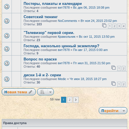
Постеры, плакаты и календари
Последнее сообщение
вит7878
«
Вс дек 06, 2015 18:08 pm
Ответы:
4
Советский тюнинг
Последнее сообщение
NoComments
«
Вт ноя 24, 2015 23:02 pm
Ответы:
103
1
2
3
4
"Телевизор" первой серии.
Последнее сообщение
Крамольник
«
Вс окт 11, 2015 13:50 pm
Ответы:
23
Господа, насколько ценный экземпляр?
Последнее сообщение
вит7878
«
Пн авг 17, 2015 0:00 am
Ответы:
9
Вопрос по краске
Последнее сообщение
вит7878
«
Пт июл 31, 2015 21:50 pm
Ответы:
40
1
2
диски 1-й и 2- серии
Последнее сообщение
Medic
«
Чт июн 18, 2015 18:27 pm
Ответы:
30
1
2
Новая тема
1
2
59 тем
След.
Перейти
Права доступа