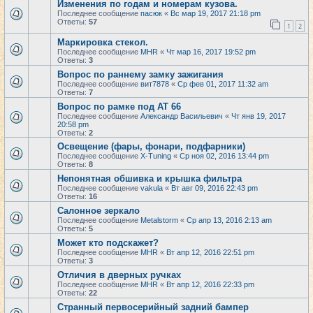
Изменения по годам и номерам кузова.
Последнее сообщение
пасюк
«
Вс мар 19, 2017 21:18 pm
Ответы:
57
1
2
Маркировка стекол.
Последнее сообщение
MHR
«
Чт мар 16, 2017 19:52 pm
Ответы:
3
Вопрос по раннему замку зажигания
Последнее сообщение
вит7878
«
Ср фев 01, 2017 11:32 am
Ответы:
7
Вопрос по рамке под АТ 66
Последнее сообщение
Александр Васильевич
«
Чт янв 19, 2017
20:58 pm
Ответы:
2
Освещение (фары, фонари, подфарники)
Последнее сообщение
X-Tuning
«
Ср ноя 02, 2016 13:44 pm
Ответы:
8
Непонятная обшивка и крышка фильтра
Последнее сообщение
vakula
«
Вт авг 09, 2016 22:43 pm
Ответы:
16
Салонное зеркало
Последнее сообщение
Metalstorm
«
Ср апр 13, 2016 2:13 am
Ответы:
5
Может кто подскажет?
Последнее сообщение
MHR
«
Вт апр 12, 2016 22:51 pm
Ответы:
3
Отличия в дверных ручках
Последнее сообщение
MHR
«
Вт апр 12, 2016 22:33 pm
Ответы:
22
Странный первосерийный задний бампер