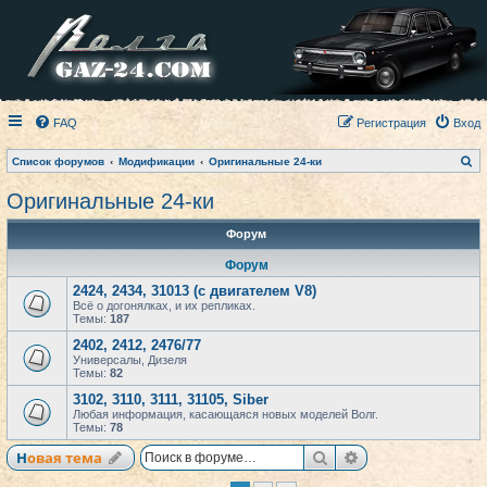
FAQ
Регистрация
Вход
П
Список форумов
Модификации
Оригинальные 24-ки
о
и
Оригинальные 24-ки
с
к
Форум
Форум
2424, 2434, 31013 (с двигателем V8)
Всё о догонялках, и их репликах.
Темы:
187
2402, 2412, 2476/77
Универсалы, Дизеля
Темы:
82
3102, 3110, 3111, 31105, Siber
Любая информация, касающаяся новых моделей Волг.
Темы:
78
Поиск
Расширенный по
Новая тема