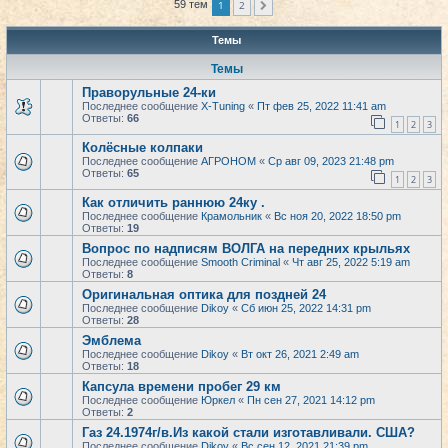
1
2
59 тем
След.
Темы
Темы
Праворульные 24-ки
Последнее сообщение
X-Tuning
«
Пт фев 25, 2022 11:41 am
Ответы:
66
1
2
3
Колёсные колпаки
Последнее сообщение
АГРОНОМ
«
Ср авг 09, 2023 21:48 pm
Ответы:
65
1
2
3
Как отличить раннюю 24ку .
Последнее сообщение
Крамольник
«
Вс ноя 20, 2022 18:50 pm
Ответы:
19
Вопрос по надписям ВОЛГА на передних крыльях
Последнее сообщение
Smooth Criminal
«
Чт авг 25, 2022 5:19 am
Ответы:
8
Оригинальная оптика для поздней 24
Последнее сообщение
Dikoy
«
Сб июн 25, 2022 14:31 pm
Ответы:
28
Эмблема
Последнее сообщение
Dikoy
«
Вт окт 26, 2021 2:49 am
Ответы:
18
Капсула времени пробег 29 км
Последнее сообщение
Юркел
«
Пн сен 27, 2021 14:12 pm
Ответы:
2
Газ 24.1974г/в.Из какой стали изготавливали. США?
Последнее сообщение
Dikoy
«
Вс сен 12, 2021 21:39 pm