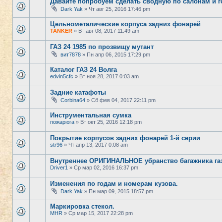
Давайте попробуем сделать сводную по салонам и 
Dark Yak
» Чт авг 25, 2016 17:46 pm
Цельнометалические корпуса задних фонарей
TANKER
» Вт авг 08, 2017 11:49 am
ГАЗ 24 1985 по прозвищу мутант
вит7878
» Пн апр 06, 2015 17:29 pm
Каталог ГАЗ 24 Волга
edvin5cfc
» Вт ноя 28, 2017 0:03 am
Задние катафоты
Corbina64
» Сб фев 04, 2017 22:11 pm
Инструментальная сумка
пожарюга
» Вт окт 25, 2016 12:18 pm
Покрытие корпусов задних фонарей 1-й серии
str96
» Чт апр 13, 2017 0:08 am
Внутреннее ОРИГИНАЛЬНОЕ убранство багажника газ
Driver1
» Ср мар 02, 2016 16:37 pm
Изменения по годам и номерам кузова.
Dark Yak
» Пн мар 09, 2015 18:57 pm
Маркировка стекол.
MHR
» Ср мар 15, 2017 22:28 pm