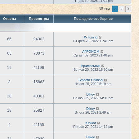
е
Пт дек 19, 2025 21:01 pm
т
с
р
и
л
е
к
1
2
59 тем
След.
е
й
п
д
т
о
н
Ответы
Просмотры
Последнее сообщение
и
с
е
к
л
м
п
е
у
о
д
с
с
н
о
X-Tuning
л
е
66
94302
о
Пт фев 25, 2022 11:41 am
е
м
б
д
у
щ
н
с
АГРОНОМ
е
е
65
73073
о
Ср авг 09, 2023 21:48 pm
н
м
о
и
у
б
ю
с
щ
Крамольник
19
41196
о
е
Вс ноя 20, 2022 18:50 pm
о
н
б
и
щ
ю
Smooth Criminal
8
15863
е
Чт авг 25, 2022 5:19 am
н
и
ю
Dikoy
28
40301
Сб июн 25, 2022 14:31 pm
Dikoy
18
25827
Вт окт 26, 2021 2:49 am
Юркел
2
21155
Пн сен 27, 2021 14:12 pm
Dikoy