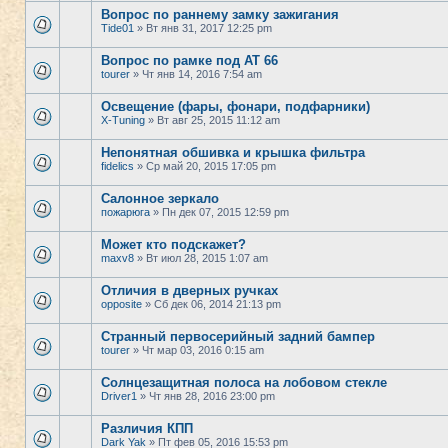
Вопрос по раннему замку зажигания
Tide01
» Вт янв 31, 2017 12:25 pm
Вопрос по рамке под АТ 66
tourer
» Чт янв 14, 2016 7:54 am
Освещение (фары, фонари, подфарники)
X-Tuning
» Вт авг 25, 2015 11:12 am
Непонятная обшивка и крышка фильтра
fidelics
» Ср май 20, 2015 17:05 pm
Салонное зеркало
пожарюга
» Пн дек 07, 2015 12:59 pm
Может кто подскажет?
maxv8
» Вт июл 28, 2015 1:07 am
Отличия в дверных ручках
opposite
» Сб дек 06, 2014 21:13 pm
Странный первосерийный задний бампер
tourer
» Чт мар 03, 2016 0:15 am
Солнцезащитная полоса на лобовом стекле
Driver1
» Чт янв 28, 2016 23:00 pm
Различия КПП
Dark Yak
» Пт фев 05, 2016 15:53 pm