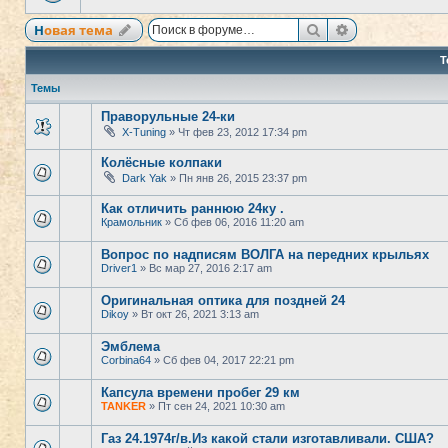
Поиск
Расширенный
Новая тема
Т
Темы
Праворульные 24-ки
X-Tuning
» Чт фев 23, 2012 17:34 pm
Колёсные колпаки
Dark Yak
» Пн янв 26, 2015 23:37 pm
Как отличить раннюю 24ку .
Крамольник
» Сб фев 06, 2016 11:20 am
Вопрос по надписям ВОЛГА на передних крыльях
Driver1
» Вс мар 27, 2016 2:17 am
Оригинальная оптика для поздней 24
Dikoy
» Вт окт 26, 2021 3:13 am
Эмблема
Corbina64
» Сб фев 04, 2017 22:21 pm
Капсула времени пробег 29 км
TANKER
» Пт сен 24, 2021 10:30 am
Газ 24.1974г/в.Из какой стали изготавливали. США?