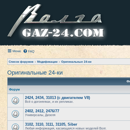
Меню
FAQ
Список форумов
Модификации
Оригинальные 24-ки
Оригинальные 24-ки
Ф
Форум
2424, 2434, 31013 (с двигателем V8)
Всё о догонялках, и их репликах.
2402, 2412, 2476/77
Универсалы, Дизеля
3102, 3110, 3111, 31105, Siber
Любая информация, касающаяся новых моделей Волг.