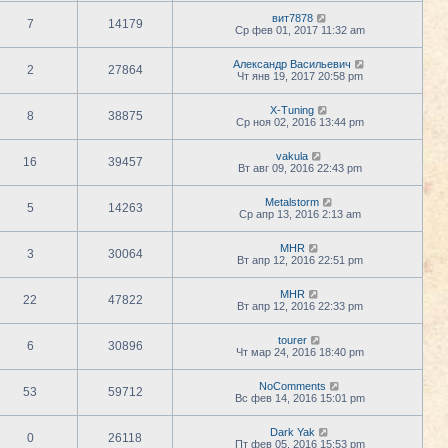
вит7878
7
14179
Ср фев 01, 2017 11:32 am
Александр Васильевич
2
27864
Чт янв 19, 2017 20:58 pm
X-Tuning
8
38875
Ср ноя 02, 2016 13:44 pm
vakula
16
39457
Вт авг 09, 2016 22:43 pm
Metalstorm
5
14263
Ср апр 13, 2016 2:13 am
MHR
3
30064
Вт апр 12, 2016 22:51 pm
MHR
22
47822
Вт апр 12, 2016 22:33 pm
tourer
6
30896
Чт мар 24, 2016 18:40 pm
NoComments
53
59712
Вс фев 14, 2016 15:01 pm
Dark Yak
0
26118
Пт фев 05, 2016 15:53 pm