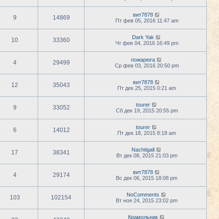
вит7878
9
14869
Пт фев 05, 2016 11:47 am
Dark Yak
10
33360
Чт фев 04, 2016 16:49 pm
пожарюга
4
29499
Ср фев 03, 2016 20:50 pm
вит7878
12
35043
Пт дек 25, 2015 0:21 am
tourer
9
33052
Сб дек 19, 2015 20:55 pm
tourer
6
14012
Пт дек 18, 2015 8:18 am
Nachtigall
17
38341
Вт дек 08, 2015 21:03 pm
вит7878
4
29174
Вс дек 06, 2015 18:08 pm
NoComments
103
102154
Вт ноя 24, 2015 23:02 pm
Крамольник