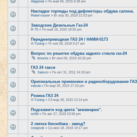
Adgamat
» Пн май 04, 2015 6:28 am
Накладки торпеды под дефлекторы обдува салона.
Rebel rouser
» Вт апр 30, 2019 21:53 pm
Заводские Дизельные Газ-24
R-75
» Пн май 18, 2020 18:55 pm
Переднеприводная ГАЗ 24 / НАМИ-0173
X-Tuning
» Чт ноя 28, 2019 9:27 am
Вопрос по решетке обдува заднего стекла газ-24
timurka
» Вт июл 09, 2019 16:26 pm
ГАЗ 24 такси
Завхоз
» Пн окт 31, 2011 14:18 pm
Оригинальные приемники и радиооборудование ГАЗ-
vakula
» Пн мар 30, 2015 17:10 pm
Резина ГАЗ 24
X-Tuning
» Сб мар 28, 2015 13:14 pm
Подскажите код цвета "аквамарин".
str96
» Пн авг 27, 2018 23:56 pm
2 лючка бензобака - завод?
snegovik
» Ср июл 18, 2018 10:17 am