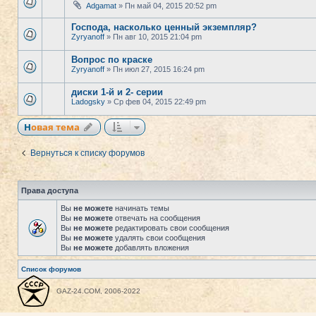
Adgamat
» Пн май 04, 2015 20:52 pm
Господа, насколько ценный экземпляр?
Zyryanoff
» Пн авг 10, 2015 21:04 pm
Вопрос по краске
Zyryanoff
» Пн июл 27, 2015 16:24 pm
диски 1-й и 2- серии
Ladogsky
» Ср фев 04, 2015 22:49 pm
Новая тема
Вернуться к списку форумов
Права доступа
Вы
не можете
начинать темы
Вы
не можете
отвечать на сообщения
Вы
не можете
редактировать свои сообщения
Вы
не можете
удалять свои сообщения
Вы
не можете
добавлять вложения
Список форумов
GAZ-24.COM, 2006-2022