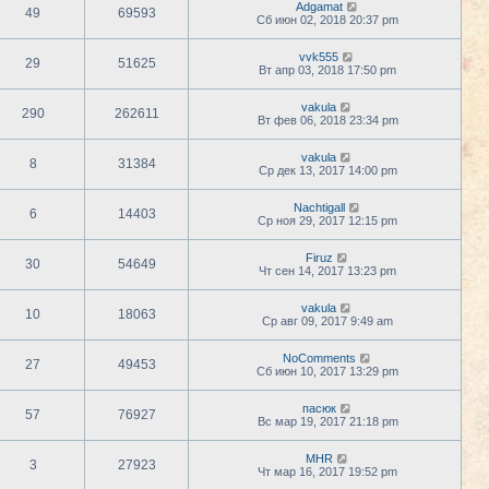
Adgamat
49
69593
Сб июн 02, 2018 20:37 pm
vvk555
29
51625
Вт апр 03, 2018 17:50 pm
vakula
290
262611
Вт фев 06, 2018 23:34 pm
vakula
8
31384
Ср дек 13, 2017 14:00 pm
Nachtigall
6
14403
Ср ноя 29, 2017 12:15 pm
Firuz
30
54649
Чт сен 14, 2017 13:23 pm
vakula
10
18063
Ср авг 09, 2017 9:49 am
NoComments
27
49453
Сб июн 10, 2017 13:29 pm
пасюк
57
76927
Вс мар 19, 2017 21:18 pm
MHR
3
27923
Чт мар 16, 2017 19:52 pm