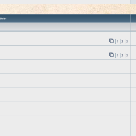
 поиск
емы
1
2
3
1
2
3