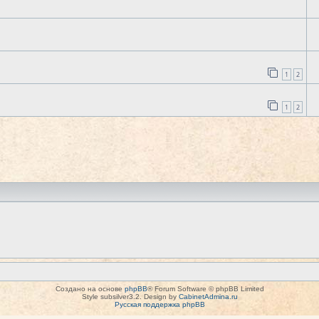
1
2
1
2
Создано на основе
phpBB
® Forum Software © phpBB Limited
Style subsilver3.2. Design by
CabinetAdmina.ru
Русская поддержка phpBB