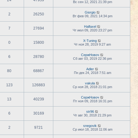
24
47939
Вс сен 12, 2021 21:39 pm
Giorgio
2
26250
Вт фев 09, 2021 14:34 pm
Halfaxel
7
27694
Чт июл 09, 2020 23:27 pm
X-Tuning
0
15800
Чт ноя 28, 2019 9:27 am
СержНовоч
6
28780
Сб авг 03, 2019 22:36 pm
Adler
80
68867
Пн дек 24, 2018 7:51 am
vakula
123
126883
Ср ноя 28, 2018 21:01 pm
СержНовоч
13
40239
Пт ноя 09, 2018 16:31 pm
str96
6
30169
Чт авг 30, 2018 21:29 pm
snegovik
2
9721
Ср июл 18, 2018 11:06 am