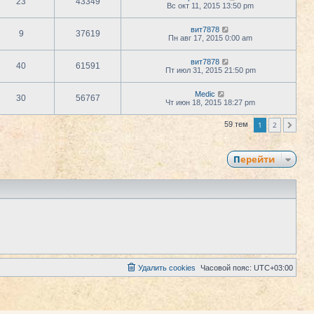
23
43349
Вс окт 11, 2015 13:50 pm
вит7878
9
37619
Пн авг 17, 2015 0:00 am
вит7878
40
61591
Пт июл 31, 2015 21:50 pm
Medic
30
56767
Чт июн 18, 2015 18:27 pm
1
2
59 тем
След.
Перейти
Удалить cookies
Часовой пояс:
UTC+03:00