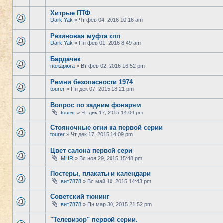
Хитрые ПТФ
Dark Yak
» Чт фев 04, 2016 10:16 am
Резиновая муфта кпп
Dark Yak
» Пн фев 01, 2016 8:49 am
Бардачек
пожарюга
» Вт фев 02, 2016 16:52 pm
Ремни безопасности 1974
tourer
» Пн дек 07, 2015 18:21 pm
Вопрос по задним фонарям
tourer
» Чт дек 17, 2015 14:04 pm
Стояночные огни на первой серии
tourer
» Чт дек 17, 2015 14:09 pm
Цвет салона первой сери
MHR
» Вс ноя 29, 2015 15:48 pm
Постеры, плакаты и календари
вит7878
» Вс май 10, 2015 14:43 pm
Советский тюнинг
вит7878
» Пн мар 30, 2015 21:52 pm
"Телевизор" первой серии.