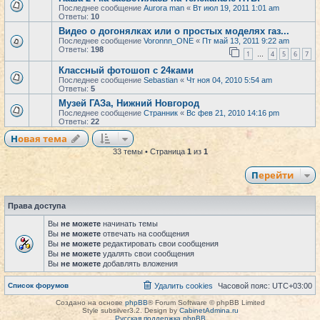
Последнее сообщение
Aurora man
«
Вт июл 19, 2011 1:01 am
Ответы:
10
Видео о догонялках или о простых моделях газ...
Последнее сообщение
Voronnn_ONE
«
Пт май 13, 2011 9:22 am
Ответы:
198
1
4
5
6
7
…
Классный фотошоп с 24ками
Последнее сообщение
Sebastian
«
Чт ноя 04, 2010 5:54 am
Ответы:
5
Музей ГАЗа, Нижний Новгород
Последнее сообщение
Странник
«
Вс фев 21, 2010 14:16 pm
Ответы:
22
Новая тема
33 темы • Страница
1
из
1
Перейти
Права доступа
Вы
не можете
начинать темы
Вы
не можете
отвечать на сообщения
Вы
не можете
редактировать свои сообщения
Вы
не можете
удалять свои сообщения
Вы
не можете
добавлять вложения
Список форумов
Удалить cookies
Часовой пояс:
UTC+03:00
Создано на основе
phpBB
® Forum Software © phpBB Limited
Style subsilver3.2. Design by
CabinetAdmina.ru
Русская поддержка phpBB