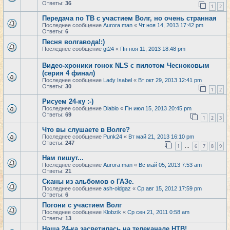
Ответы:
36
1
2
Передача по ТВ с участием Волг, но очень странная
Последнее сообщение
Aurora man
«
Чт ноя 14, 2013 17:42 pm
Ответы:
6
Песня волгавода!:)
Последнее сообщение
gt24
«
Пн ноя 11, 2013 18:48 pm
Видео-хроники гонок NLS с пилотом Чесноковым
(серия 4 финал)
Последнее сообщение
Lady Isabel
«
Вт окт 29, 2013 12:41 pm
Ответы:
30
1
2
Рисуем 24-ку :-)
Последнее сообщение
Diablo
«
Пн июл 15, 2013 20:45 pm
Ответы:
69
1
2
3
Что вы слушаете в Волге?
Последнее сообщение
Punk24
«
Вт май 21, 2013 16:10 pm
Ответы:
247
1
6
7
8
9
…
Нам пишут...
Последнее сообщение
Aurora man
«
Вс май 05, 2013 7:53 am
Ответы:
21
Сканы из альбомов о ГАЗе.
Последнее сообщение
ash-oldgaz
«
Ср авг 15, 2012 17:59 pm
Ответы:
6
Погони с участием Волг
Последнее сообщение
Klobzik
«
Ср сен 21, 2011 0:58 am
Ответы:
13
Наша 24-ка засветилась на телеканале НТВ!