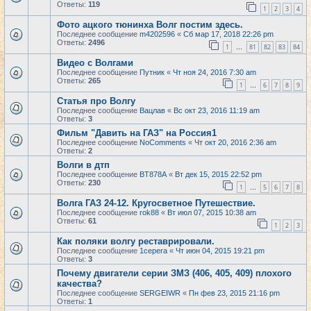
Ответы:
119
1
2
3
4
Фото ацкого тюнинха Волг постим здесь.
Последнее сообщение
m4202596
«
Сб мар 17, 2018 22:26 pm
Ответы:
2496
1
81
82
83
84
…
Видео с Волгами
Последнее сообщение
Путник
«
Чт ноя 24, 2016 7:30 am
Ответы:
265
1
6
7
8
9
…
Статья про Волгу
Последнее сообщение
Вацлав
«
Вс окт 23, 2016 11:19 am
Ответы:
3
Фильм "Давить на ГАЗ" на Россия1
Последнее сообщение
NoComments
«
Чт окт 20, 2016 2:36 am
Ответы:
2
Волги в дтп
Последнее сообщение
BT878A
«
Вт дек 15, 2015 22:52 pm
Ответы:
230
1
5
6
7
8
…
Волга ГАЗ 24-12. Кругосветное Путешествие.
Последнее сообщение
rok88
«
Вт июл 07, 2015 10:38 am
Ответы:
61
1
2
3
Как поляки волгу реставрировали.
Последнее сообщение
1cepera
«
Чт июн 04, 2015 19:21 pm
Ответы:
3
Почему двигатели серии ЗМЗ (406, 405, 409) плохого
качества?
Последнее сообщение
SERGEIWR
«
Пн фев 23, 2015 21:16 pm
Ответы:
1