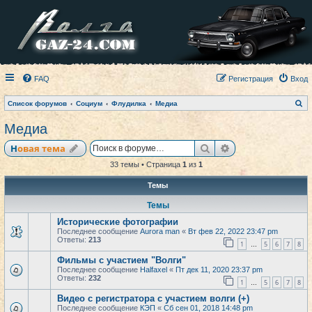
FAQ
Регистрация
Вход
П
Список форумов
Социум
Флудилка
Медиа
о
и
Медиа
с
к
Поиск
Расширенный по
Новая тема
33 темы • Страница
1
из
1
Темы
Темы
Исторические фотографии
Последнее сообщение
Aurora man
«
Вт фев 22, 2022 23:47 pm
Ответы:
213
1
5
6
7
8
…
Фильмы с участием "Волги"
Последнее сообщение
Halfaxel
«
Пт дек 11, 2020 23:37 pm
Ответы:
232
1
5
6
7
8
…
Видео с регистратора с участием волги (+)
Последнее сообщение
КЭП
«
Сб сен 01, 2018 14:48 pm