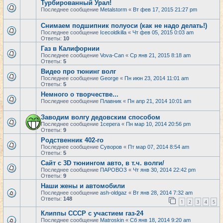
Турбированный Урал!
Последнее сообщение
Metalstorm
«
Вт фев 17, 2015 21:27 pm
Снимаем подшипник полуоси (как не надо делать!)
Последнее сообщение
Icecoldkilla
«
Чт фев 05, 2015 0:03 am
Ответы:
10
Газ в Калифорнии
Последнее сообщение
Vova-Can
«
Ср янв 21, 2015 8:18 am
Ответы:
5
Видео про тюнинг волг
Последнее сообщение
George
«
Пн июн 23, 2014 11:01 am
Ответы:
5
Немного о творчестве...
Последнее сообщение
Плавник
«
Пн апр 21, 2014 10:01 am
Заводим волгу дедовским способом
Последнее сообщение
1cepera
«
Пн мар 10, 2014 20:56 pm
Ответы:
9
Родственник 402-го
Последнее сообщение
Суворов
«
Пт мар 07, 2014 8:54 am
Ответы:
5
Сайт с 3D тюнингом авто, в т.ч. волги/
Последнее сообщение
ПАРОВОЗ
«
Чт янв 30, 2014 22:42 pm
Ответы:
9
Наши жены и автомобили
Последнее сообщение
ash-oldgaz
«
Вт янв 28, 2014 7:32 am
Ответы:
148
1
2
3
4
5
Клиппы СССР с участием газ-24
Последнее сообщение
Matroskin
«
Сб янв 18, 2014 9:20 am