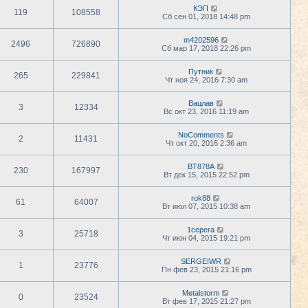
КЭП
119
108558
Сб сен 01, 2018 14:48 pm
m4202596
2496
726890
Сб мар 17, 2018 22:26 pm
Путник
265
229841
Чт ноя 24, 2016 7:30 am
Вацлав
3
12334
Вс окт 23, 2016 11:19 am
NoComments
2
11431
Чт окт 20, 2016 2:36 am
BT878A
230
167997
Вт дек 15, 2015 22:52 pm
rok88
61
64007
Вт июл 07, 2015 10:38 am
1cepera
3
25718
Чт июн 04, 2015 19:21 pm
SERGEIWR
1
23776
Пн фев 23, 2015 21:16 pm
Metalstorm
0
23524
Вт фев 17, 2015 21:27 pm