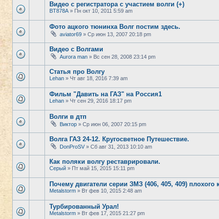
Видео с регистратора с участием волги (+)
BT878A
» Пн окт 10, 2011 5:59 am
Фото ацкого тюнинха Волг постим здесь.
aviator69
» Ср июн 13, 2007 20:18 pm
Видео с Волгами
Aurora man
» Вс сен 28, 2008 23:14 pm
Статья про Волгу
Lehan
» Чт авг 18, 2016 7:39 am
Фильм "Давить на ГАЗ" на Россия1
Lehan
» Чт сен 29, 2016 18:17 pm
Волги в дтп
Виктор
» Ср июн 06, 2007 20:15 pm
Волга ГАЗ 24-12. Кругосветное Путешествие.
DonProSV
» Сб авг 31, 2013 10:10 am
Как поляки волгу реставрировали.
Серый
» Пт май 15, 2015 15:11 pm
Почему двигатели серии ЗМЗ (406, 405, 409) плохого 
Metalstorm
» Вт фев 10, 2015 2:48 am
Турбированный Урал!
Metalstorm
» Вт фев 17, 2015 21:27 pm