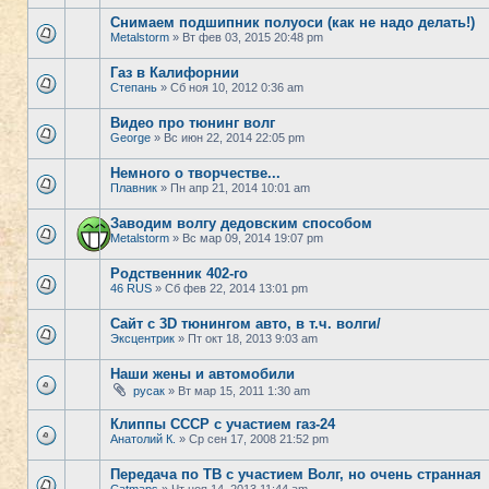
Снимаем подшипник полуоси (как не надо делать!)
Metalstorm
» Вт фев 03, 2015 20:48 pm
Газ в Калифорнии
Степань
» Сб ноя 10, 2012 0:36 am
Видео про тюнинг волг
George
» Вс июн 22, 2014 22:05 pm
Немного о творчестве...
Плавник
» Пн апр 21, 2014 10:01 am
Заводим волгу дедовским способом
Metalstorm
» Вс мар 09, 2014 19:07 pm
Родственник 402-го
46 RUS
» Сб фев 22, 2014 13:01 pm
Сайт с 3D тюнингом авто, в т.ч. волги/
Эксцентрик
» Пт окт 18, 2013 9:03 am
Наши жены и автомобили
русак
» Вт мар 15, 2011 1:30 am
Клиппы СССР с участием газ-24
Анатолий К.
» Ср сен 17, 2008 21:52 pm
Передача по ТВ с участием Волг, но очень странная