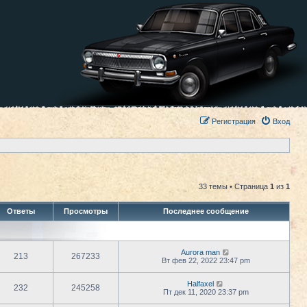
Регистрация
Вход
33 темы • Страница
1
из
1
Ответы
Просмотры
Последнее сообщение
Aurora man
213
267233
Вт фев 22, 2022 23:47 pm
Halfaxel
232
245258
Пт дек 11, 2020 23:37 pm