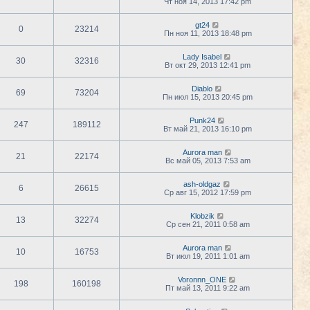
Чт ноя 14, 2013 17:42 pm
gt24
0
23214
Пн ноя 11, 2013 18:48 pm
Lady Isabel
30
32316
Вт окт 29, 2013 12:41 pm
Diablo
69
73204
Пн июл 15, 2013 20:45 pm
Punk24
247
189112
Вт май 21, 2013 16:10 pm
Aurora man
21
22174
Вс май 05, 2013 7:53 am
ash-oldgaz
6
26615
Ср авг 15, 2012 17:59 pm
Klobzik
13
32274
Ср сен 21, 2011 0:58 am
Aurora man
10
16753
Вт июл 19, 2011 1:01 am
Voronnn_ONE
198
160198
Пт май 13, 2011 9:22 am