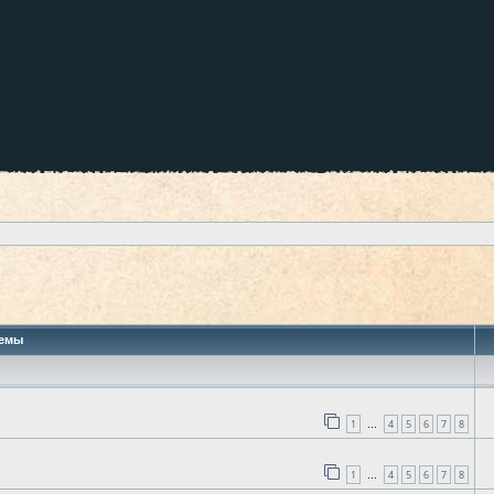
 поиск
емы
1
4
5
6
7
8
…
1
4
5
6
7
8
…