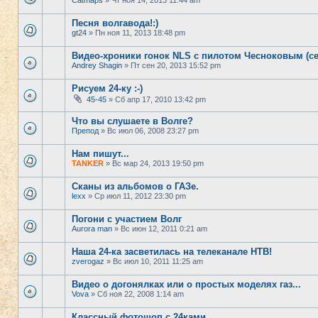
Catmaps
» Чт ноя 14, 2013 11:44 am
Песня волгавода!:)
gt24
» Пн ноя 11, 2013 18:48 pm
Видео-хроники гонок NLS с пилотом Чесноковым (се
Andrey Shagin
» Пт сен 20, 2013 15:52 pm
Рисуем 24-ку :-)
45-45
» Сб апр 17, 2010 13:42 pm
Что вы слушаете в Волге?
Препод
» Вс июл 06, 2008 23:27 pm
Нам пишут...
TANKER
» Вс мар 24, 2013 19:50 pm
Сканы из альбомов о ГАЗе.
lexx
» Ср июл 11, 2012 23:30 pm
Погони с участием Волг
Aurora man
» Вс июн 12, 2011 0:21 am
Наша 24-ка засветилась на телеканале НТВ!
zverogaz
» Вс июл 10, 2011 11:25 am
Видео о догонялках или о простых моделях газ...
Vova
» Сб ноя 22, 2008 1:14 am
Классный фотошоп с 24ками