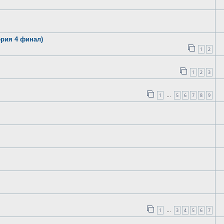
рия 4 финал)
1
2
1
2
3
1
5
6
7
8
9
…
1
3
4
5
6
7
…