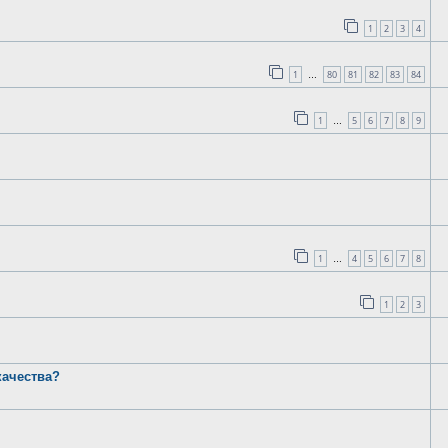
1
2
3
4
1
80
81
82
83
84
…
1
5
6
7
8
9
…
1
4
5
6
7
8
…
1
2
3
качества?