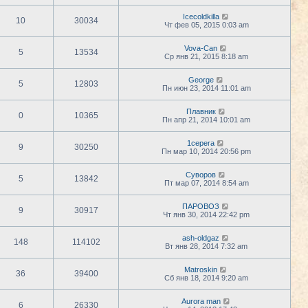
Icecoldkilla
10
30034
Чт фев 05, 2015 0:03 am
Vova-Can
5
13534
Ср янв 21, 2015 8:18 am
George
5
12803
Пн июн 23, 2014 11:01 am
Плавник
0
10365
Пн апр 21, 2014 10:01 am
1cepera
9
30250
Пн мар 10, 2014 20:56 pm
Суворов
5
13842
Пт мар 07, 2014 8:54 am
ПАРОВОЗ
9
30917
Чт янв 30, 2014 22:42 pm
ash-oldgaz
148
114102
Вт янв 28, 2014 7:32 am
Matroskin
36
39400
Сб янв 18, 2014 9:20 am
Aurora man
6
26330