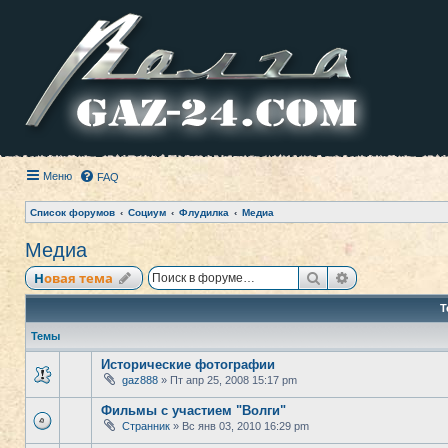
Меню
FAQ
Список форумов
Социум
Флудилка
Медиа
Медиа
Поиск
Расширенный
Новая тема
Т
Темы
Исторические фотографии
gaz888
» Пт апр 25, 2008 15:17 pm
Фильмы с участием "Волги"
Странник
» Вс янв 03, 2010 16:29 pm