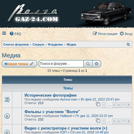
FAQ
Регистрация
Вход
П
Список форумов
Социум
Флудилка
Медиа
о
и
Медиа
с
к
Поиск
Расширенный по
Новая тема
33 темы • Страница
1
из
1
Темы
Темы
Исторические фотографии
Последнее сообщение
Aurora man
«
Вт фев 22, 2022 23:47 pm
Ответы:
213
1
5
6
7
8
…
Фильмы с участием "Волги"
Последнее сообщение
Halfaxel
«
Пт дек 11, 2020 23:37 pm
Ответы:
232
1
5
6
7
8
…
Видео с регистратора с участием волги (+)
Последнее сообщение
КЭП
«
Сб сен 01, 2018 14:48 pm