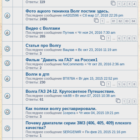
Ответы:
119
1
2
3
4
Фото ацкого тюнинха Волг постим здесь.
Последнее сообщение
m4202596
«
Сб мар 17, 2018 22:26 pm
Ответы:
2496
1
81
82
83
84
…
Видео с Волгами
Последнее сообщение
Путник
«
Чт ноя 24, 2016 7:30 am
Ответы:
265
1
6
7
8
9
…
Статья про Волгу
Последнее сообщение
Вацлав
«
Вс окт 23, 2016 11:19 am
Ответы:
3
Фильм "Давить на ГАЗ" на Россия1
Последнее сообщение
NoComments
«
Чт окт 20, 2016 2:36 am
Ответы:
2
Волги в дтп
Последнее сообщение
BT878A
«
Вт дек 15, 2015 22:52 pm
Ответы:
230
1
5
6
7
8
…
Волга ГАЗ 24-12. Кругосветное Путешествие.
Последнее сообщение
rok88
«
Вт июл 07, 2015 10:38 am
Ответы:
61
1
2
3
Как поляки волгу реставрировали.
Последнее сообщение
1cepera
«
Чт июн 04, 2015 19:21 pm
Ответы:
3
Почему двигатели серии ЗМЗ (406, 405, 409) плохого
качества?
Последнее сообщение
SERGEIWR
«
Пн фев 23, 2015 21:16 pm
Ответы:
1