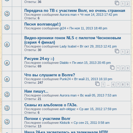
Ответы:
36
1
2
Передача по ТВ с участием Волг, но очень странная
Последнее сообщение
Aurora man
«
Чт ноя 14, 2013 17:42 pm
Ответы:
6
Песня волгавода!:)
Последнее сообщение
gt24
«
Пн ноя 11, 2013 18:48 pm
Видео-хроники гонок NLS с пилотом Чесноковым
(серия 4 финал)
Последнее сообщение
Lady Isabel
«
Вт окт 29, 2013 12:41 pm
Ответы:
30
1
2
Рисуем 24-ку :-)
Последнее сообщение
Diablo
«
Пн июл 15, 2013 20:45 pm
Ответы:
69
1
2
3
Что вы слушаете в Волге?
Последнее сообщение
Punk24
«
Вт май 21, 2013 16:10 pm
Ответы:
247
1
6
7
8
9
…
Нам пишут...
Последнее сообщение
Aurora man
«
Вс май 05, 2013 7:53 am
Ответы:
21
Сканы из альбомов о ГАЗе.
Последнее сообщение
ash-oldgaz
«
Ср авг 15, 2012 17:59 pm
Ответы:
6
Погони с участием Волг
Последнее сообщение
Klobzik
«
Ср сен 21, 2011 0:58 am
Ответы:
13
Наша 24-ка засветилась на телеканале НТВ!