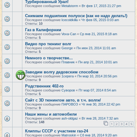
Турбированный Урал!
Последнее сообщение
Metalstorm
«
Вт фев 17, 2015 21:27 pm
Снимаем подшипник полуоси (как не надо делать!)
Последнее сообщение
Icecoldkilla
«
Чт фев 05, 2015 0:03 am
Ответы:
10
Газ в Калифорнии
Последнее сообщение
Vova-Can
«
Ср янв 21, 2015 8:18 am
Ответы:
5
Видео про тюнинг волг
Последнее сообщение
George
«
Пн июн 23, 2014 11:01 am
Ответы:
5
Немного о творчестве...
Последнее сообщение
Плавник
«
Пн апр 21, 2014 10:01 am
Заводим волгу дедовским способом
Последнее сообщение
1cepera
«
Пн мар 10, 2014 20:56 pm
Ответы:
9
Родственник 402-го
Последнее сообщение
Суворов
«
Пт мар 07, 2014 8:54 am
Ответы:
5
Сайт с 3D тюнингом авто, в т.ч. волги/
Последнее сообщение
ПАРОВОЗ
«
Чт янв 30, 2014 22:42 pm
Ответы:
9
Наши жены и автомобили
Последнее сообщение
ash-oldgaz
«
Вт янв 28, 2014 7:32 am
Ответы:
148
1
2
3
4
5
Клиппы СССР с участием газ-24
Последнее сообщение
Matroskin
«
Сб янв 18, 2014 9:20 am