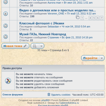
Последнее сообщение
Aurora man
«
Вт июл 19, 2011 1:01 am
Ответы:
10
Видео о догонялках или о простых моделях газ...
Последнее сообщение
Voronnn_ONE
«
Пт май 13, 2011 9:22 am
Ответы:
198
1
4
5
6
7
…
Классный фотошоп с 24ками
Последнее сообщение
Sebastian
«
Чт ноя 04, 2010 5:54 am
Ответы:
5
Музей ГАЗа, Нижний Новгород
Последнее сообщение
Странник
«
Вс фев 21, 2010 14:16 pm
Ответы:
22
Новая тема
33 темы • Страница
1
из
1
Перейти
Права доступа
Вы
не можете
начинать темы
Вы
не можете
отвечать на сообщения
Вы
не можете
редактировать свои сообщения
Вы
не можете
удалять свои сообщения
Вы
не можете
добавлять вложения
Список форумов
Удалить cookies
Часовой пояс:
UTC+03:00
Создано на основе
phpBB
® Forum Software © phpBB Limited
Style subsilver3.2. Design by
CabinetAdmina.ru
Русская поддержка phpBB