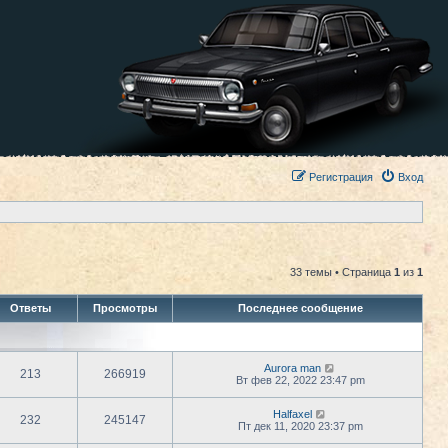
Регистрация
Вход
33 темы • Страница
1
из
1
Ответы
Просмотры
Последнее сообщение
Aurora man
213
266919
Вт фев 22, 2022 23:47 pm
Halfaxel
232
245147
Пт дек 11, 2020 23:37 pm