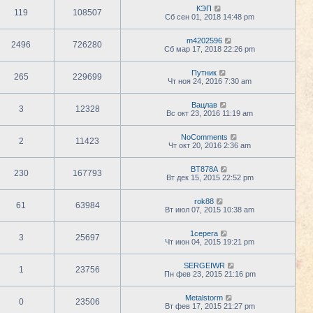
КЭП
119
108507
Сб сен 01, 2018 14:48 pm
m4202596
2496
726280
Сб мар 17, 2018 22:26 pm
Путник
265
229699
Чт ноя 24, 2016 7:30 am
Вацлав
3
12328
Вс окт 23, 2016 11:19 am
NoComments
2
11423
Чт окт 20, 2016 2:36 am
BT878A
230
167793
Вт дек 15, 2015 22:52 pm
rok88
61
63984
Вт июл 07, 2015 10:38 am
1cepera
3
25697
Чт июн 04, 2015 19:21 pm
SERGEIWR
1
23756
Пн фев 23, 2015 21:16 pm
Metalstorm
0
23506
Вт фев 17, 2015 21:27 pm