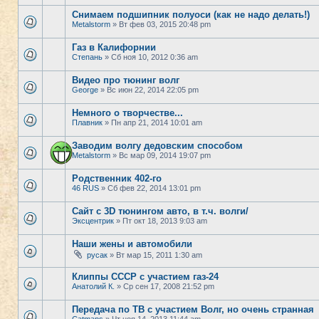
Снимаем подшипник полуоси (как не надо делать!)
Metalstorm
» Вт фев 03, 2015 20:48 pm
Газ в Калифорнии
Степань
» Сб ноя 10, 2012 0:36 am
Видео про тюнинг волг
George
» Вс июн 22, 2014 22:05 pm
Немного о творчестве...
Плавник
» Пн апр 21, 2014 10:01 am
Заводим волгу дедовским способом
Metalstorm
» Вс мар 09, 2014 19:07 pm
Родственник 402-го
46 RUS
» Сб фев 22, 2014 13:01 pm
Сайт с 3D тюнингом авто, в т.ч. волги/
Эксцентрик
» Пт окт 18, 2013 9:03 am
Наши жены и автомобили
русак
» Вт мар 15, 2011 1:30 am
Клиппы СССР с участием газ-24
Анатолий К.
» Ср сен 17, 2008 21:52 pm
Передача по ТВ с участием Волг, но очень странная