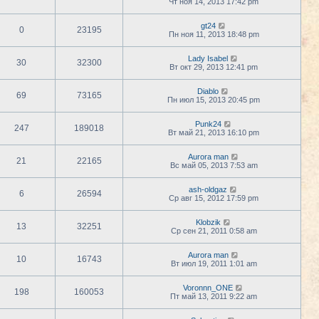
Чт ноя 14, 2013 17:42 pm
gt24
0
23195
Пн ноя 11, 2013 18:48 pm
Lady Isabel
30
32300
Вт окт 29, 2013 12:41 pm
Diablo
69
73165
Пн июл 15, 2013 20:45 pm
Punk24
247
189018
Вт май 21, 2013 16:10 pm
Aurora man
21
22165
Вс май 05, 2013 7:53 am
ash-oldgaz
6
26594
Ср авг 15, 2012 17:59 pm
Klobzik
13
32251
Ср сен 21, 2011 0:58 am
Aurora man
10
16743
Вт июл 19, 2011 1:01 am
Voronnn_ONE
198
160053
Пт май 13, 2011 9:22 am