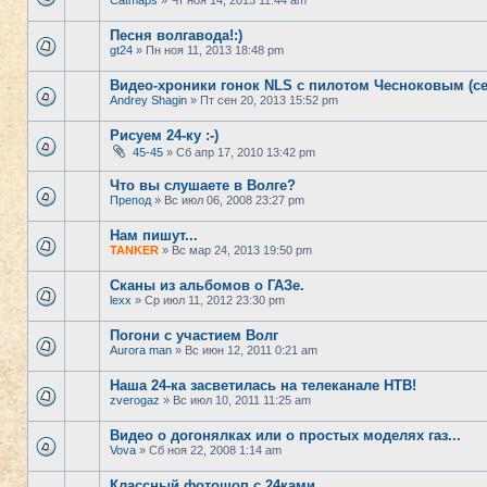
Catmaps
» Чт ноя 14, 2013 11:44 am
Песня волгавода!:)
gt24
» Пн ноя 11, 2013 18:48 pm
Видео-хроники гонок NLS с пилотом Чесноковым (се
Andrey Shagin
» Пт сен 20, 2013 15:52 pm
Рисуем 24-ку :-)
45-45
» Сб апр 17, 2010 13:42 pm
Что вы слушаете в Волге?
Препод
» Вс июл 06, 2008 23:27 pm
Нам пишут...
TANKER
» Вс мар 24, 2013 19:50 pm
Сканы из альбомов о ГАЗе.
lexx
» Ср июл 11, 2012 23:30 pm
Погони с участием Волг
Aurora man
» Вс июн 12, 2011 0:21 am
Наша 24-ка засветилась на телеканале НТВ!
zverogaz
» Вс июл 10, 2011 11:25 am
Видео о догонялках или о простых моделях газ...
Vova
» Сб ноя 22, 2008 1:14 am
Классный фотошоп с 24ками