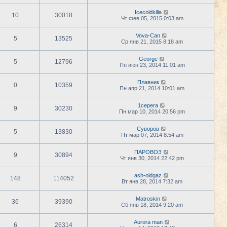
Icecoldkilla
10
30018
Чт фев 05, 2015 0:03 am
Vova-Can
5
13525
Ср янв 21, 2015 8:18 am
George
5
12796
Пн июн 23, 2014 11:01 am
Плавник
0
10359
Пн апр 21, 2014 10:01 am
1cepera
9
30230
Пн мар 10, 2014 20:56 pm
Суворов
5
13830
Пт мар 07, 2014 8:54 am
ПАРОВОЗ
9
30894
Чт янв 30, 2014 22:42 pm
ash-oldgaz
148
114052
Вт янв 28, 2014 7:32 am
Matroskin
36
39390
Сб янв 18, 2014 9:20 am
Aurora man
6
26314