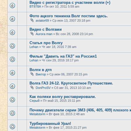
Видео с регистратора с участием волги (+)
BT878A
» Пн окт 10, 2011 5:59 am
Фото ацкого тюнинха Волг постим здесь.
aviator69
» Ср июн 13, 2007 20:18 pm
Видео с Волгами
Aurora man
» Вс сен 28, 2008 23:14 pm
Статья про Волгу
Lehan
» Чт авг 18, 2016 7:39 am
Фильм "Давить на ГАЗ" на Россия1
Lehan
» Чт сен 29, 2016 18:17 pm
Волги в дтп
Виктор
» Ср июн 06, 2007 20:15 pm
Волга ГАЗ 24-12. Кругосветное Путешествие.
DonProSV
» Сб авг 31, 2013 10:10 am
Как поляки волгу реставрировали.
Серый
» Пт май 15, 2015 15:11 pm
Почему двигатели серии ЗМЗ (406, 405, 409) плохого 
Metalstorm
» Вт фев 10, 2015 2:48 am
Турбированный Урал!
Metalstorm
» Вт фев 17, 2015 21:27 pm