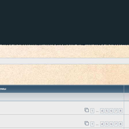
 поиск
емы
1
4
5
6
7
8
…
1
4
5
6
7
8
…