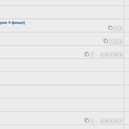
рия 4 финал)
1
2
1
2
3
1
5
6
7
8
9
…
1
3
4
5
6
7
…