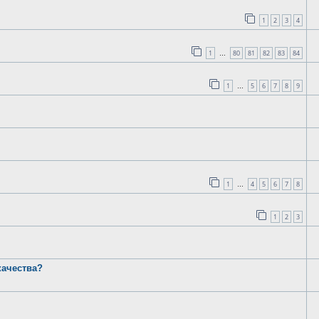
1
2
3
4
1
80
81
82
83
84
…
1
5
6
7
8
9
…
1
4
5
6
7
8
…
1
2
3
качества?