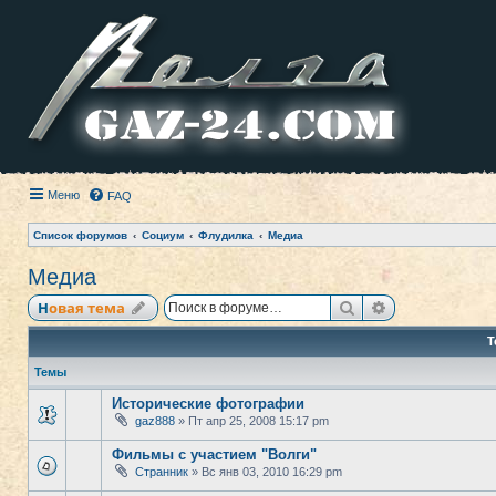
Меню
FAQ
Список форумов
Социум
Флудилка
Медиа
Медиа
Поиск
Расширенный
Новая тема
Т
Темы
Исторические фотографии
gaz888
» Пт апр 25, 2008 15:17 pm
Фильмы с участием "Волги"
Странник
» Вс янв 03, 2010 16:29 pm