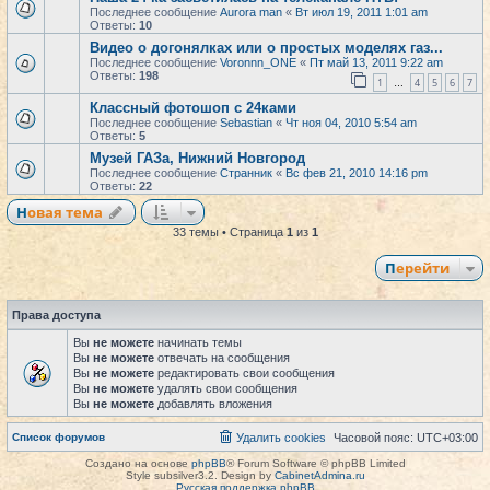
Последнее сообщение
Aurora man
«
Вт июл 19, 2011 1:01 am
Ответы:
10
Видео о догонялках или о простых моделях газ...
Последнее сообщение
Voronnn_ONE
«
Пт май 13, 2011 9:22 am
Ответы:
198
1
4
5
6
7
…
Классный фотошоп с 24ками
Последнее сообщение
Sebastian
«
Чт ноя 04, 2010 5:54 am
Ответы:
5
Музей ГАЗа, Нижний Новгород
Последнее сообщение
Странник
«
Вс фев 21, 2010 14:16 pm
Ответы:
22
Новая тема
33 темы • Страница
1
из
1
Перейти
Права доступа
Вы
не можете
начинать темы
Вы
не можете
отвечать на сообщения
Вы
не можете
редактировать свои сообщения
Вы
не можете
удалять свои сообщения
Вы
не можете
добавлять вложения
Список форумов
Удалить cookies
Часовой пояс:
UTC+03:00
Создано на основе
phpBB
® Forum Software © phpBB Limited
Style subsilver3.2. Design by
CabinetAdmina.ru
Русская поддержка phpBB