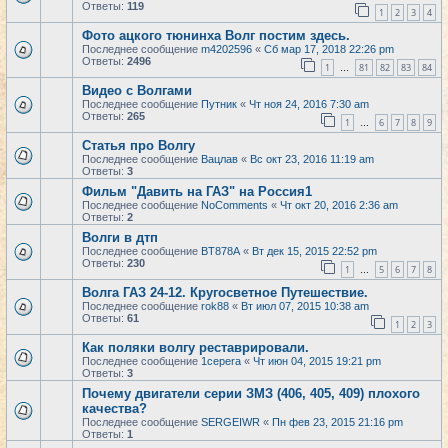
Ответы:
119
1
2
3
4
Фото ацкого тюнинха Волг постим здесь.
Последнее сообщение
m4202596
«
Сб мар 17, 2018 22:26 pm
Ответы:
2496
1
81
82
83
84
…
Видео с Волгами
Последнее сообщение
Путник
«
Чт ноя 24, 2016 7:30 am
Ответы:
265
1
6
7
8
9
…
Статья про Волгу
Последнее сообщение
Вацлав
«
Вс окт 23, 2016 11:19 am
Ответы:
3
Фильм "Давить на ГАЗ" на Россия1
Последнее сообщение
NoComments
«
Чт окт 20, 2016 2:36 am
Ответы:
2
Волги в дтп
Последнее сообщение
BT878A
«
Вт дек 15, 2015 22:52 pm
Ответы:
230
1
5
6
7
8
…
Волга ГАЗ 24-12. Кругосветное Путешествие.
Последнее сообщение
rok88
«
Вт июл 07, 2015 10:38 am
Ответы:
61
1
2
3
Как поляки волгу реставрировали.
Последнее сообщение
1cepera
«
Чт июн 04, 2015 19:21 pm
Ответы:
3
Почему двигатели серии ЗМЗ (406, 405, 409) плохого
качества?
Последнее сообщение
SERGEIWR
«
Пн фев 23, 2015 21:16 pm
Ответы:
1