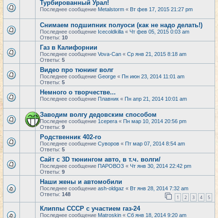
Турбированный Урал!
Последнее сообщение
Metalstorm
«
Вт фев 17, 2015 21:27 pm
Снимаем подшипник полуоси (как не надо делать!)
Последнее сообщение
Icecoldkilla
«
Чт фев 05, 2015 0:03 am
Ответы:
10
Газ в Калифорнии
Последнее сообщение
Vova-Can
«
Ср янв 21, 2015 8:18 am
Ответы:
5
Видео про тюнинг волг
Последнее сообщение
George
«
Пн июн 23, 2014 11:01 am
Ответы:
5
Немного о творчестве...
Последнее сообщение
Плавник
«
Пн апр 21, 2014 10:01 am
Заводим волгу дедовским способом
Последнее сообщение
1cepera
«
Пн мар 10, 2014 20:56 pm
Ответы:
9
Родственник 402-го
Последнее сообщение
Суворов
«
Пт мар 07, 2014 8:54 am
Ответы:
5
Сайт с 3D тюнингом авто, в т.ч. волги/
Последнее сообщение
ПАРОВОЗ
«
Чт янв 30, 2014 22:42 pm
Ответы:
9
Наши жены и автомобили
Последнее сообщение
ash-oldgaz
«
Вт янв 28, 2014 7:32 am
Ответы:
148
1
2
3
4
5
Клиппы СССР с участием газ-24
Последнее сообщение
Matroskin
«
Сб янв 18, 2014 9:20 am