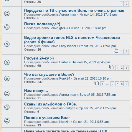
Ответы:
36
1
2
Передача по ТВ с участием Волг, но очень странная
Последнее сообщение
Aurora man
«
Чт ноя 14, 2013 17:42 pm
Ответы:
6
Песня волгавода!:)
Последнее сообщение
gt24
«
Пн ноя 11, 2013 18:48 pm
Видео-хроники гонок NLS с пилотом Чесноковым
(серия 4 финал)
Последнее сообщение
Lady Isabel
«
Вт окт 29, 2013 12:41 pm
Ответы:
30
1
2
Рисуем 24-ку :-)
Последнее сообщение
Diablo
«
Пн июл 15, 2013 20:45 pm
Ответы:
69
1
2
3
Что вы слушаете в Волге?
Последнее сообщение
Punk24
«
Вт май 21, 2013 16:10 pm
Ответы:
247
1
6
7
8
9
…
Нам пишут...
Последнее сообщение
Aurora man
«
Вс май 05, 2013 7:53 am
Ответы:
21
Сканы из альбомов о ГАЗе.
Последнее сообщение
ash-oldgaz
«
Ср авг 15, 2012 17:59 pm
Ответы:
6
Погони с участием Волг
Последнее сообщение
Klobzik
«
Ср сен 21, 2011 0:58 am
Ответы:
13
Наша 24-ка засветилась на телеканале НТВ!