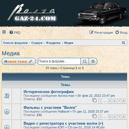
FAQ
Регистрация
Вход
П
Список форумов
Социум
Флудилка
Медиа
о
и
Медиа
с
к
Поиск
Расширенный по
Новая тема
33 темы • Страница
1
из
1
Темы
Темы
Исторические фотографии
Последнее сообщение
Aurora man
«
Вт фев 22, 2022 23:47 pm
Ответы:
213
1
5
6
7
8
…
Фильмы с участием "Волги"
Последнее сообщение
Halfaxel
«
Пт дек 11, 2020 23:37 pm
Ответы:
232
1
5
6
7
8
…
Видео с регистратора с участием волги (+)
Последнее сообщение
КЭП
«
Сб сен 01, 2018 14:48 pm