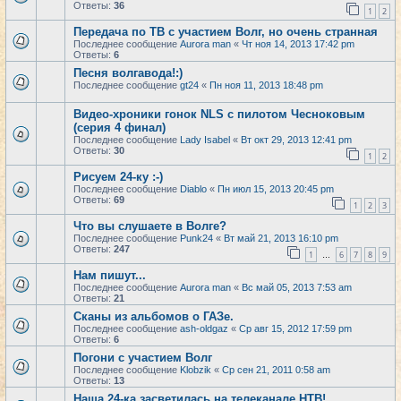
Ответы:
36
1
2
Передача по ТВ с участием Волг, но очень странная
Последнее сообщение
Aurora man
«
Чт ноя 14, 2013 17:42 pm
Ответы:
6
Песня волгавода!:)
Последнее сообщение
gt24
«
Пн ноя 11, 2013 18:48 pm
Видео-хроники гонок NLS с пилотом Чесноковым
(серия 4 финал)
Последнее сообщение
Lady Isabel
«
Вт окт 29, 2013 12:41 pm
Ответы:
30
1
2
Рисуем 24-ку :-)
Последнее сообщение
Diablo
«
Пн июл 15, 2013 20:45 pm
Ответы:
69
1
2
3
Что вы слушаете в Волге?
Последнее сообщение
Punk24
«
Вт май 21, 2013 16:10 pm
Ответы:
247
1
6
7
8
9
…
Нам пишут...
Последнее сообщение
Aurora man
«
Вс май 05, 2013 7:53 am
Ответы:
21
Сканы из альбомов о ГАЗе.
Последнее сообщение
ash-oldgaz
«
Ср авг 15, 2012 17:59 pm
Ответы:
6
Погони с участием Волг
Последнее сообщение
Klobzik
«
Ср сен 21, 2011 0:58 am
Ответы:
13
Наша 24-ка засветилась на телеканале НТВ!