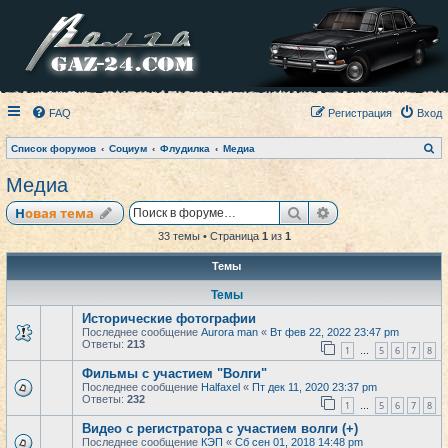
FAQ
Регистрация
Вход
П
Список форумов
Социум
Флудилка
Медиа
о
и
Медиа
с
к
Поиск
Расширенный по
Новая тема
33 темы • Страница
1
из
1
Темы
Темы
Исторические фотографии
Последнее сообщение
Aurora man
«
Вт фев 22, 2022 23:47 pm
Ответы:
213
1
5
6
7
8
…
Фильмы с участием "Волги"
Последнее сообщение
Halfaxel
«
Пт дек 11, 2020 23:37 pm
Ответы:
232
1
5
6
7
8
…
Видео с регистратора с участием волги (+)
Последнее сообщение
КЭП
«
Сб сен 01, 2018 14:48 pm