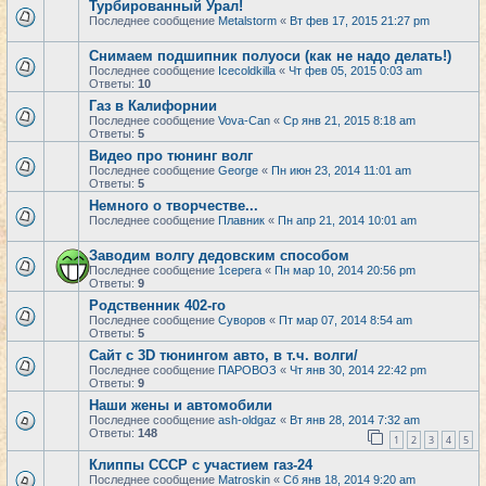
Турбированный Урал!
Последнее сообщение
Metalstorm
«
Вт фев 17, 2015 21:27 pm
Снимаем подшипник полуоси (как не надо делать!)
Последнее сообщение
Icecoldkilla
«
Чт фев 05, 2015 0:03 am
Ответы:
10
Газ в Калифорнии
Последнее сообщение
Vova-Can
«
Ср янв 21, 2015 8:18 am
Ответы:
5
Видео про тюнинг волг
Последнее сообщение
George
«
Пн июн 23, 2014 11:01 am
Ответы:
5
Немного о творчестве...
Последнее сообщение
Плавник
«
Пн апр 21, 2014 10:01 am
Заводим волгу дедовским способом
Последнее сообщение
1cepera
«
Пн мар 10, 2014 20:56 pm
Ответы:
9
Родственник 402-го
Последнее сообщение
Суворов
«
Пт мар 07, 2014 8:54 am
Ответы:
5
Сайт с 3D тюнингом авто, в т.ч. волги/
Последнее сообщение
ПАРОВОЗ
«
Чт янв 30, 2014 22:42 pm
Ответы:
9
Наши жены и автомобили
Последнее сообщение
ash-oldgaz
«
Вт янв 28, 2014 7:32 am
Ответы:
148
1
2
3
4
5
Клиппы СССР с участием газ-24
Последнее сообщение
Matroskin
«
Сб янв 18, 2014 9:20 am