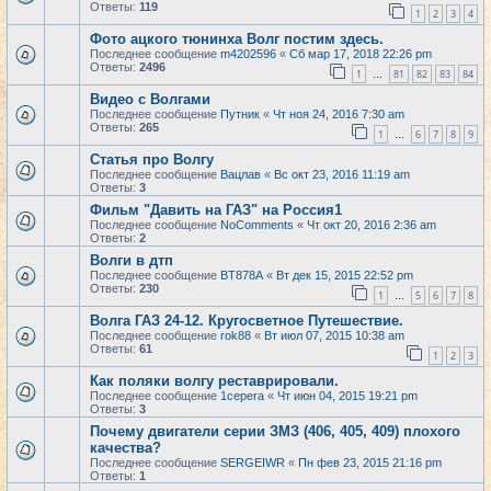
Ответы:
119
1
2
3
4
Фото ацкого тюнинха Волг постим здесь.
Последнее сообщение
m4202596
«
Сб мар 17, 2018 22:26 pm
Ответы:
2496
1
81
82
83
84
…
Видео с Волгами
Последнее сообщение
Путник
«
Чт ноя 24, 2016 7:30 am
Ответы:
265
1
6
7
8
9
…
Статья про Волгу
Последнее сообщение
Вацлав
«
Вс окт 23, 2016 11:19 am
Ответы:
3
Фильм "Давить на ГАЗ" на Россия1
Последнее сообщение
NoComments
«
Чт окт 20, 2016 2:36 am
Ответы:
2
Волги в дтп
Последнее сообщение
BT878A
«
Вт дек 15, 2015 22:52 pm
Ответы:
230
1
5
6
7
8
…
Волга ГАЗ 24-12. Кругосветное Путешествие.
Последнее сообщение
rok88
«
Вт июл 07, 2015 10:38 am
Ответы:
61
1
2
3
Как поляки волгу реставрировали.
Последнее сообщение
1cepera
«
Чт июн 04, 2015 19:21 pm
Ответы:
3
Почему двигатели серии ЗМЗ (406, 405, 409) плохого
качества?
Последнее сообщение
SERGEIWR
«
Пн фев 23, 2015 21:16 pm
Ответы:
1