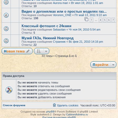
Последнее сообщение
Aurora man
«
Вт июл 19, 2011 1:01 am
Ответы:
10
Видео о догонялках или о простых моделях газ...
Последнее сообщение
Voronnn_ONE
«
Пт май 13, 2011 9:22 am
Ответы:
198
1
4
5
6
7
…
Классный фотошоп с 24ками
Последнее сообщение
Sebastian
«
Чт ноя 04, 2010 5:54 am
Ответы:
5
Музей ГАЗа, Нижний Новгород
Последнее сообщение
Странник
«
Вс фев 21, 2010 14:16 pm
Ответы:
22
Новая тема
33 темы • Страница
1
из
1
Перейти
Права доступа
Вы
не можете
начинать темы
Вы
не можете
отвечать на сообщения
Вы
не можете
редактировать свои сообщения
Вы
не можете
удалять свои сообщения
Вы
не можете
добавлять вложения
Список форумов
Удалить cookies
Часовой пояс:
UTC+03:00
Создано на основе
phpBB
® Forum Software © phpBB Limited
Style subsilver3.2. Design by
CabinetAdmina.ru
Русская поддержка phpBB