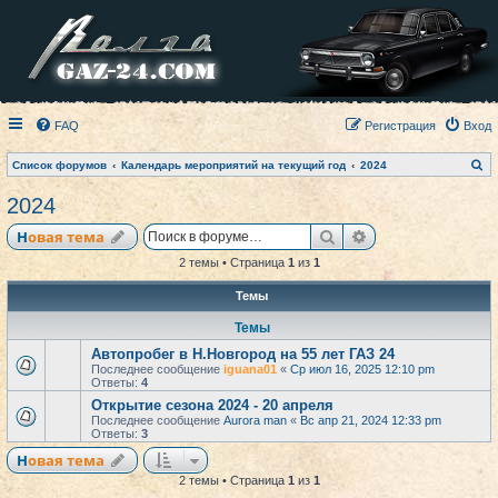
FAQ
Регистрация
Вход
П
Список форумов
Календарь мероприятий на текущий год
2024
о
и
2024
с
к
Поиск
Расширенный по
Новая тема
2 темы • Страница
1
из
1
Темы
Темы
Автопробег в Н.Новгород на 55 лет ГАЗ 24
Последнее сообщение
iguana01
«
Ср июл 16, 2025 12:10 pm
Ответы:
4
Открытие сезона 2024 - 20 апреля
Последнее сообщение
Aurora man
«
Вс апр 21, 2024 12:33 pm
Ответы:
3
Новая тема
2 темы • Страница
1
из
1