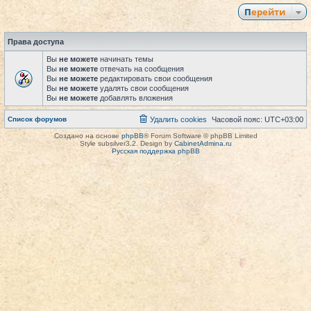
Перейти
Права доступа
Вы
не можете
начинать темы
Вы
не можете
отвечать на сообщения
Вы
не можете
редактировать свои сообщения
Вы
не можете
удалять свои сообщения
Вы
не можете
добавлять вложения
Список форумов
Удалить cookies
Часовой пояс:
UTC+03:00
Создано на основе
phpBB
® Forum Software © phpBB Limited
Style subsilver3.2. Design by
CabinetAdmina.ru
Русская поддержка phpBB