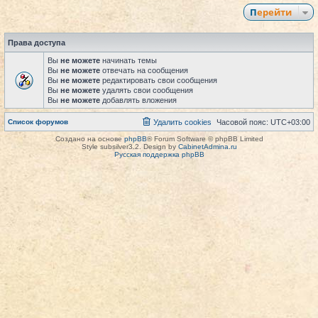
Перейти
Права доступа
Вы
не можете
начинать темы
Вы
не можете
отвечать на сообщения
Вы
не можете
редактировать свои сообщения
Вы
не можете
удалять свои сообщения
Вы
не можете
добавлять вложения
Список форумов
Удалить cookies
Часовой пояс:
UTC+03:00
Создано на основе
phpBB
® Forum Software © phpBB Limited
Style subsilver3.2. Design by
CabinetAdmina.ru
Русская поддержка phpBB