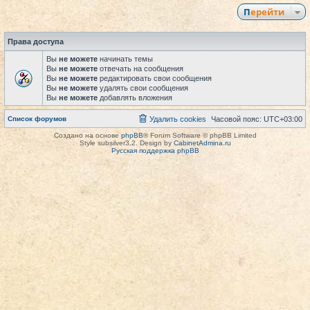
Перейти
Права доступа
Вы
не можете
начинать темы
Вы
не можете
отвечать на сообщения
Вы
не можете
редактировать свои сообщения
Вы
не можете
удалять свои сообщения
Вы
не можете
добавлять вложения
Список форумов
Удалить cookies
Часовой пояс:
UTC+03:00
Создано на основе
phpBB
® Forum Software © phpBB Limited
Style subsilver3.2. Design by
CabinetAdmina.ru
Русская поддержка phpBB