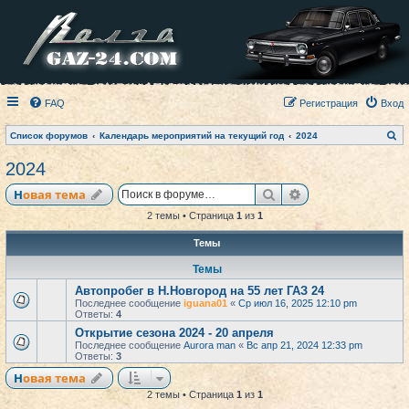
FAQ
Регистрация
Вход
П
Список форумов
Календарь мероприятий на текущий год
2024
о
и
2024
с
к
Поиск
Расширенный по
Новая тема
2 темы • Страница
1
из
1
Темы
Темы
Автопробег в Н.Новгород на 55 лет ГАЗ 24
Последнее сообщение
iguana01
«
Ср июл 16, 2025 12:10 pm
Ответы:
4
Открытие сезона 2024 - 20 апреля
Последнее сообщение
Aurora man
«
Вс апр 21, 2024 12:33 pm
Ответы:
3
Новая тема
2 темы • Страница
1
из
1