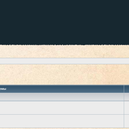
 поиск
емы