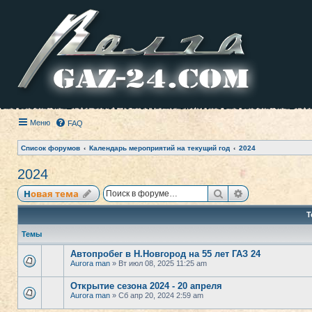
Меню
FAQ
Список форумов
Календарь мероприятий на текущий год
2024
2024
Поиск
Расширенный
Новая тема
Т
Темы
Автопробег в Н.Новгород на 55 лет ГАЗ 24
Aurora man
» Вт июл 08, 2025 11:25 am
Открытие сезона 2024 - 20 апреля
Aurora man
» Сб апр 20, 2024 2:59 am