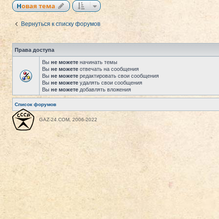
Новая тема
Вернуться к списку форумов
Права доступа
Вы
не можете
начинать темы
Вы
не можете
отвечать на сообщения
Вы
не можете
редактировать свои сообщения
Вы
не можете
удалять свои сообщения
Вы
не можете
добавлять вложения
Список форумов
GAZ-24.COM, 2006-2022