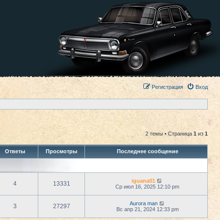
Регистрация
Вход
2 темы • Страница
1
из
1
Ответы
Просмотры
Последнее сообщение
iguana01
4
13331
Ср июл 16, 2025 12:10 pm
Aurora man
3
27297
Вс апр 21, 2024 12:33 pm