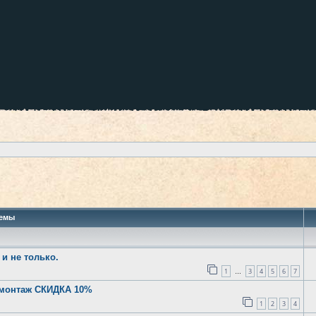
 поиск
емы
и не только.
1
3
4
5
6
7
…
монтаж СКИДКА 10%
1
2
3
4