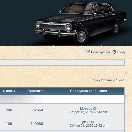
Регистрация
Вход
6 тем • Страница
1
из
1
Ответы
Просмотры
Последнее сообщение
Мрамор
200
302660
Пт дек 12, 2025 18:40 pm
pts77
109
140086
Сб ноя 28, 2020 19:32 pm