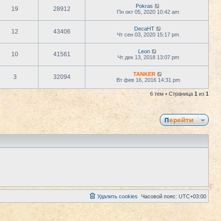
Pokras
19
28912
Пн окт 05, 2020 10:42 am
DecaHT
12
43406
Чт сен 03, 2020 15:17 pm
Leon
10
41561
Чт дек 13, 2018 13:07 pm
TANKER
3
32094
Вт фев 16, 2016 14:31 pm
6 тем • Страница
1
из
1
Перейти
Удалить cookies
Часовой пояс:
UTC+03:00