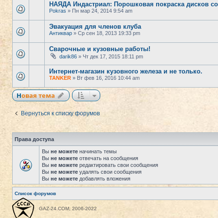
НАЯДА Индастриал: Порошковая покраска дисков со
Pokras
» Пн мар 24, 2014 9:54 am
Эвакуация для членов клуба
Антиквар
» Ср сен 18, 2013 19:33 pm
Сварочные и кузовные работы!
darik86
» Чт дек 17, 2015 18:11 pm
Интернет-магазин кузовного железа и не только.
TANKER
» Вт фев 16, 2016 10:44 am
Новая тема
Вернуться к списку форумов
Права доступа
Вы
не можете
начинать темы
Вы
не можете
отвечать на сообщения
Вы
не можете
редактировать свои сообщения
Вы
не можете
удалять свои сообщения
Вы
не можете
добавлять вложения
Список форумов
GAZ-24.COM, 2006-2022