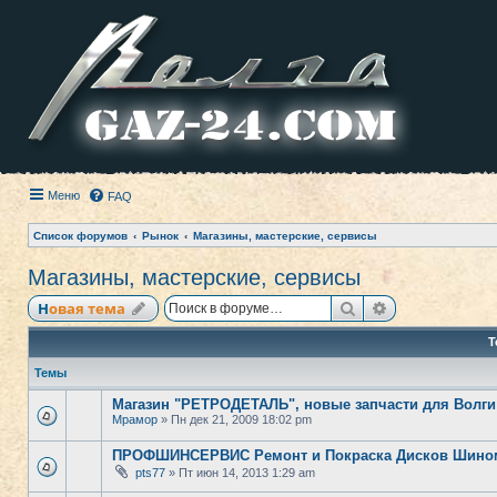
Меню
FAQ
Список форумов
Рынок
Магазины, мастерские, сервисы
Магазины, мастерские, сервисы
Поиск
Расширенный
Новая тема
Т
Темы
Магазин "РЕТРОДЕТАЛЬ", новые запчасти для Волги 
Мрамор
» Пн дек 21, 2009 18:02 pm
ПРОФШИНСЕРВИС Ремонт и Покраска Дисков Шино
pts77
» Пт июн 14, 2013 1:29 am