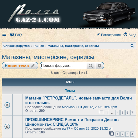
FAQ
Регистрация
Вход
П
Список форумов
Рынок
Магазины, мастерские, сервисы
о
и
Магазины, мастерские, сервисы
с
к
Поиск
Расширенный по
Новая тема
6 тем • Страница
1
из
1
Темы
Темы
Магазин "РЕТРОДЕТАЛЬ", новые запчасти для Волги
и не только.
Последнее сообщение
Мрамор
«
Пт дек 12, 2025 18:40 pm
Ответы:
200
1
4
5
6
7
…
ПРОФШИНСЕРВИС Ремонт и Покраска Дисков
Шиномонтаж СКИДКА 10%
Последнее сообщение
pts77
«
Сб ноя 28, 2020 19:32 pm
Ответы:
109
1
2
3
4