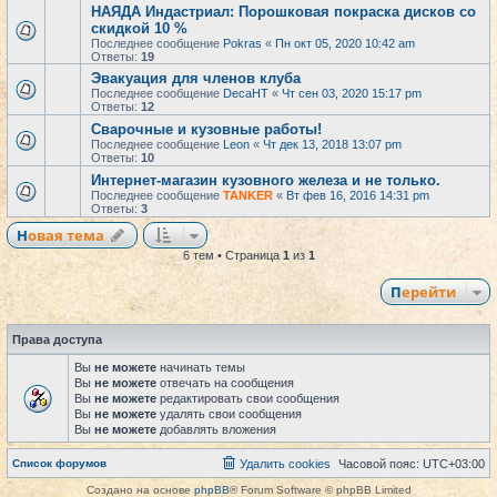
НАЯДА Индастриал: Порошковая покраска дисков со
скидкой 10 %
Последнее сообщение
Pokras
«
Пн окт 05, 2020 10:42 am
Ответы:
19
Эвакуация для членов клуба
Последнее сообщение
DecaHT
«
Чт сен 03, 2020 15:17 pm
Ответы:
12
Сварочные и кузовные работы!
Последнее сообщение
Leon
«
Чт дек 13, 2018 13:07 pm
Ответы:
10
Интернет-магазин кузовного железа и не только.
Последнее сообщение
TANKER
«
Вт фев 16, 2016 14:31 pm
Ответы:
3
Новая тема
6 тем • Страница
1
из
1
Перейти
Права доступа
Вы
не можете
начинать темы
Вы
не можете
отвечать на сообщения
Вы
не можете
редактировать свои сообщения
Вы
не можете
удалять свои сообщения
Вы
не можете
добавлять вложения
Список форумов
Удалить cookies
Часовой пояс:
UTC+03:00
Создано на основе
phpBB
® Forum Software © phpBB Limited