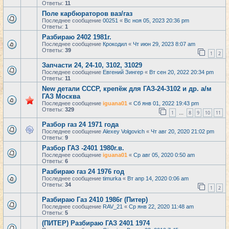
Ответы:
11
Поле карбюраторов ваз/газ
Последнее сообщение
00251
«
Вс ноя 05, 2023 20:36 pm
Ответы:
1
Разбираю 2402 1981г.
Последнее сообщение
Крокодил
«
Чт июн 29, 2023 8:07 am
Ответы:
39
1
2
Запчасти 24, 24-10, 3102, 31029
Последнее сообщение
Евгений Зингер
«
Вт сен 20, 2022 20:34 pm
Ответы:
11
New детали СССР, крепёж для ГАЗ-24-3102 и др. а/м
ГАЗ Москва
Последнее сообщение
iguana01
«
Сб янв 01, 2022 19:43 pm
Ответы:
329
1
8
9
10
11
…
Разбор газ 24 1971 года
Последнее сообщение
Alexey Volgovich
«
Чт авг 20, 2020 21:02 pm
Ответы:
9
Разбор ГАЗ -2401 1980г.в.
Последнее сообщение
iguana01
«
Ср авг 05, 2020 0:50 am
Ответы:
6
Разбираю газ 24 1976 год
Последнее сообщение
timurka
«
Вт апр 14, 2020 0:06 am
Ответы:
34
1
2
Разбираю Газ 2410 1986г (Питер)
Последнее сообщение
RAV_21
«
Ср янв 22, 2020 11:48 am
Ответы:
5
(ПИТЕР) Разбираю ГАЗ 2401 1974