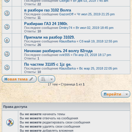
Последнее сообщение
Giorgio
«
Вт дек 03, 2019 7:45 am
Ответы:
22
в разборе газ 3102 Волга
Последнее сообщение
GazonOff
«
Чт июл 25, 2019 21:25 pm
Ответы:
11
Разбираю ГАЗ 24 1980г.
Последнее сообщение
Dmitry74
«
Вт июл 02, 2019 18:45 pm
Ответы:
10
Пригнали на разбор 31029.
Последнее сообщение
KlausBarka
«
Сб май 19, 2018 12:55 pm
Ответы:
26
Начинаю разбирать 24 волгу 82года
Последнее сообщение
vvk555
«
Пн апр 23, 2018 18:17 pm
Ответы:
1
По частям 31105 с 1jz ge.
Последнее сообщение
KlausBarka
«
Вс мар 25, 2018 22:05 pm
Ответы:
10
Новая тема
17 тем • Страница
1
из
1
Перейти
Права доступа
Вы
не можете
начинать темы
Вы
не можете
отвечать на сообщения
Вы
не можете
редактировать свои сообщения
Вы
не можете
удалять свои сообщения
Вы
не можете
добавлять вложения