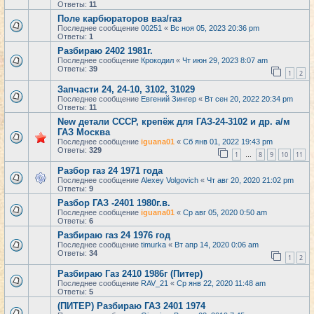
Ответы:
11
Поле карбюраторов ваз/газ
Последнее сообщение
00251
«
Вс ноя 05, 2023 20:36 pm
Ответы:
1
Разбираю 2402 1981г.
Последнее сообщение
Крокодил
«
Чт июн 29, 2023 8:07 am
Ответы:
39
1
2
Запчасти 24, 24-10, 3102, 31029
Последнее сообщение
Евгений Зингер
«
Вт сен 20, 2022 20:34 pm
Ответы:
11
New детали СССР, крепёж для ГАЗ-24-3102 и др. а/м
ГАЗ Москва
Последнее сообщение
iguana01
«
Сб янв 01, 2022 19:43 pm
Ответы:
329
1
8
9
10
11
…
Разбор газ 24 1971 года
Последнее сообщение
Alexey Volgovich
«
Чт авг 20, 2020 21:02 pm
Ответы:
9
Разбор ГАЗ -2401 1980г.в.
Последнее сообщение
iguana01
«
Ср авг 05, 2020 0:50 am
Ответы:
6
Разбираю газ 24 1976 год
Последнее сообщение
timurka
«
Вт апр 14, 2020 0:06 am
Ответы:
34
1
2
Разбираю Газ 2410 1986г (Питер)
Последнее сообщение
RAV_21
«
Ср янв 22, 2020 11:48 am
Ответы:
5
(ПИТЕР) Разбираю ГАЗ 2401 1974