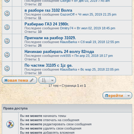
Последнее сообщение
Giorgio
«
Вт дек 03, 2019 7:45 am
Ответы:
22
в разборе газ 3102 Волга
Последнее сообщение
GazonOff
«
Чт июл 25, 2019 21:25 pm
Ответы:
11
Разбираю ГАЗ 24 1980г.
Последнее сообщение
Dmitry74
«
Вт июл 02, 2019 18:45 pm
Ответы:
10
Пригнали на разбор 31029.
Последнее сообщение
KlausBarka
«
Сб май 19, 2018 12:55 pm
Ответы:
26
Начинаю разбирать 24 волгу 82года
Последнее сообщение
vvk555
«
Пн апр 23, 2018 18:17 pm
Ответы:
1
По частям 31105 с 1jz ge.
Последнее сообщение
KlausBarka
«
Вс мар 25, 2018 22:05 pm
Ответы:
10
Новая тема
17 тем • Страница
1
из
1
Перейти
Права доступа
Вы
не можете
начинать темы
Вы
не можете
отвечать на сообщения
Вы
не можете
редактировать свои сообщения
Вы
не можете
удалять свои сообщения
Вы
не можете
добавлять вложения