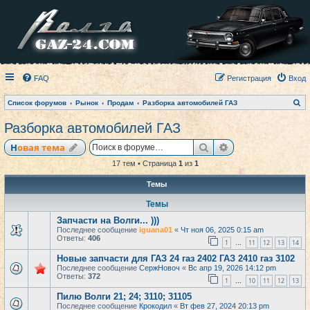
FAQ
Регистрация
Вход
П
Список форумов
Рынок
Продам
Разборка автомобилей ГАЗ
о
и
Разборка автомобилей ГАЗ
с
к
Поиск
Расширенный по
Новая тема
17 тем • Страница
1
из
1
Темы
Темы
Запчасти на Волги... )))
Последнее сообщение
iguana01
«
Чт ноя 06, 2025 0:15 am
Ответы:
406
1
11
12
13
14
…
Новые запчасти для ГАЗ 24 газ 2402 ГАЗ 2410 газ 3102
Последнее сообщение
СержНовоч
«
Вс апр 19, 2026 14:12 pm
Ответы:
372
1
10
11
12
13
…
Пилю Волги 21; 24; 3110; 31105
Последнее сообщение
Крокодил
«
Вт фев 27, 2024 20:13 pm