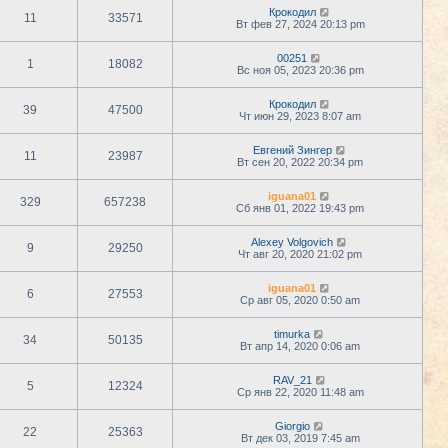
Крокодил
11
33571
Вт фев 27, 2024 20:13 pm
00251
1
18082
Вс ноя 05, 2023 20:36 pm
Крокодил
39
47500
Чт июн 29, 2023 8:07 am
Евгений Зингер
11
23987
Вт сен 20, 2022 20:34 pm
iguana01
329
657238
Сб янв 01, 2022 19:43 pm
Alexey Volgovich
9
29250
Чт авг 20, 2020 21:02 pm
iguana01
6
27553
Ср авг 05, 2020 0:50 am
timurka
34
50135
Вт апр 14, 2020 0:06 am
RAV_21
5
12324
Ср янв 22, 2020 11:48 am
Giorgio
22
25363
Вт дек 03, 2019 7:45 am