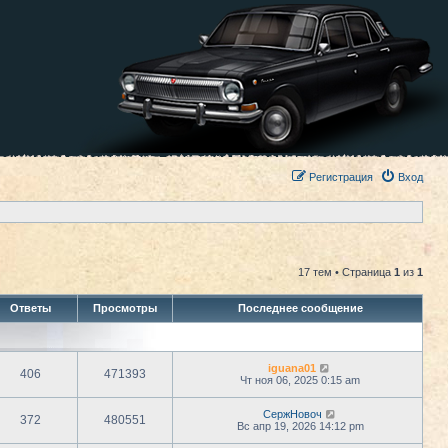
Регистрация
Вход
17 тем • Страница
1
из
1
Ответы
Просмотры
Последнее сообщение
iguana01
406
471393
Чт ноя 06, 2025 0:15 am
СержНовоч
372
480551
Вс апр 19, 2026 14:12 pm