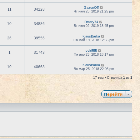
GazonOff
11
34228
Чт июл 25, 2019 21:25 pm
Dmitry74
10
34886
Вт июл 02, 2019 18:45 pm
KlausBarka
26
39556
Сб май 19, 2018 12:55 pm
vvk555
1
31743
Пн апр 23, 2018 18:17 pm
KlausBarka
10
40668
Вс мар 25, 2018 22:05 pm
17 тем • Страница
1
из
1
Перейти