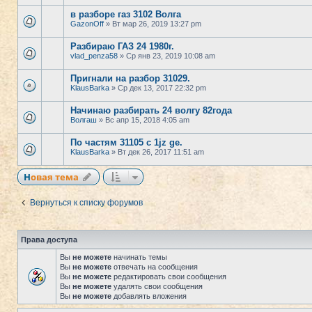
в разборе газ 3102 Волга
GazonOff
» Вт мар 26, 2019 13:27 pm
Разбираю ГАЗ 24 1980г.
vlad_penza58
» Ср янв 23, 2019 10:08 am
Пригнали на разбор 31029.
KlausBarka
» Ср дек 13, 2017 22:32 pm
Начинаю разбирать 24 волгу 82года
Волгаш
» Вс апр 15, 2018 4:05 am
По частям 31105 с 1jz ge.
KlausBarka
» Вт дек 26, 2017 11:51 am
Новая тема
Вернуться к списку форумов
Права доступа
Вы
не можете
начинать темы
Вы
не можете
отвечать на сообщения
Вы
не можете
редактировать свои сообщения
Вы
не можете
удалять свои сообщения
Вы
не можете
добавлять вложения