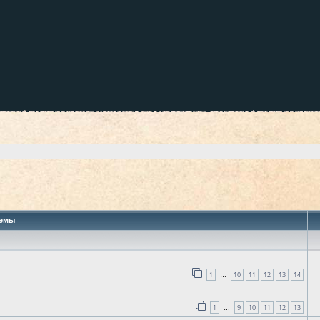
 поиск
емы
1
10
11
12
13
14
…
1
9
10
11
12
13
…