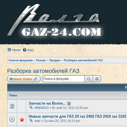
Меню
FAQ
Список форумов
Рынок
Продам
Разборка автомобилей ГАЗ
Разборка автомобилей ГАЗ
Поиск
Расширенный
Новая тема
Т
Темы
Запчасти на Волги... )))
ИNDИGО
» Вт май 10, 2011 22:55 pm
Новые запчасти для ГАЗ 24 газ 2402 ГАЗ 2410 газ 3102
tvist
» Ср июл 20, 2011 16:14 pm