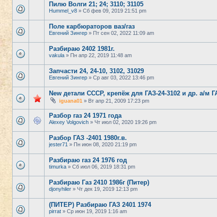
Пилю Волги 21; 24; 3110; 31105
Hummel_v8
» Сб фев 09, 2019 21:51 pm
Поле карбюраторов ваз/газ
Евгений Зингер
» Пт сен 02, 2022 11:09 am
Разбираю 2402 1981г.
vakula
» Пн апр 22, 2019 11:48 am
Запчасти 24, 24-10, 3102, 31029
Евгений Зингер
» Ср авг 03, 2022 13:46 pm
New детали СССР, крепёж для ГАЗ-24-3102 и др. а/м 
iguana01
» Вт апр 21, 2009 17:23 pm
Разбор газ 24 1971 года
Alexey Volgovich
» Чт июл 02, 2020 19:26 pm
Разбор ГАЗ -2401 1980г.в.
jester71
» Пн июн 08, 2020 21:19 pm
Разбираю газ 24 1976 год
timurka
» Сб июл 06, 2019 18:31 pm
Разбираю Газ 2410 1986г (Питер)
djonyhiler
» Чт дек 19, 2019 12:13 pm
(ПИТЕР) Разбираю ГАЗ 2401 1974
pirrat
» Ср июн 19, 2019 1:16 am