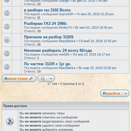
Последнее сообщение
Giorgio
«
Вт дек 03, 2019 7:45 am
Ответы:
22
в разборе газ 3102 Волга
Последнее сообщение
GazonOff
«
Чт июл 25, 2019 21:25 pm
Ответы:
11
Разбираю ГАЗ 24 1980г.
Последнее сообщение
Dmitry74
«
Вт июл 02, 2019 18:45 pm
Ответы:
10
Пригнали на разбор 31029.
Последнее сообщение
KlausBarka
«
Сб май 19, 2018 12:55 pm
Ответы:
26
Начинаю разбирать 24 волгу 82года
Последнее сообщение
vvk555
«
Пн апр 23, 2018 18:17 pm
Ответы:
1
По частям 31105 с 1jz ge.
Последнее сообщение
KlausBarka
«
Вс мар 25, 2018 22:05 pm
Ответы:
10
Новая тема
17 тем • Страница
1
из
1
Перейти
Права доступа
Вы
не можете
начинать темы
Вы
не можете
отвечать на сообщения
Вы
не можете
редактировать свои сообщения
Вы
не можете
удалять свои сообщения
Вы
не можете
добавлять вложения