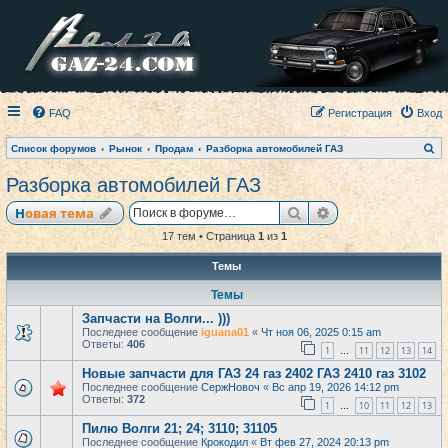
FAQ
Регистрация
Вход
П
Список форумов
Рынок
Продам
Разборка автомобилей ГАЗ
о
и
Разборка автомобилей ГАЗ
с
к
Поиск
Расширенный по
Новая тема
17 тем • Страница
1
из
1
Темы
Темы
Запчасти на Волги... )))
Последнее сообщение
iguana01
«
Чт ноя 06, 2025 0:15 am
Ответы:
406
1
11
12
13
14
…
Новые запчасти для ГАЗ 24 газ 2402 ГАЗ 2410 газ 3102
Последнее сообщение
СержНовоч
«
Вс апр 19, 2026 14:12 pm
Ответы:
372
1
10
11
12
13
…
Пилю Волги 21; 24; 3110; 31105
Последнее сообщение
Крокодил
«
Вт фев 27, 2024 20:13 pm