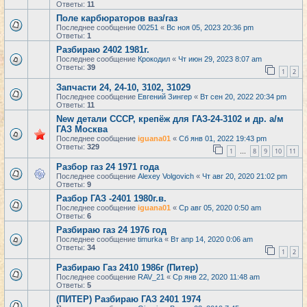
Ответы:
11
Поле карбюраторов ваз/газ
Последнее сообщение
00251
«
Вс ноя 05, 2023 20:36 pm
Ответы:
1
Разбираю 2402 1981г.
Последнее сообщение
Крокодил
«
Чт июн 29, 2023 8:07 am
Ответы:
39
1
2
Запчасти 24, 24-10, 3102, 31029
Последнее сообщение
Евгений Зингер
«
Вт сен 20, 2022 20:34 pm
Ответы:
11
New детали СССР, крепёж для ГАЗ-24-3102 и др. а/м
ГАЗ Москва
Последнее сообщение
iguana01
«
Сб янв 01, 2022 19:43 pm
Ответы:
329
1
8
9
10
11
…
Разбор газ 24 1971 года
Последнее сообщение
Alexey Volgovich
«
Чт авг 20, 2020 21:02 pm
Ответы:
9
Разбор ГАЗ -2401 1980г.в.
Последнее сообщение
iguana01
«
Ср авг 05, 2020 0:50 am
Ответы:
6
Разбираю газ 24 1976 год
Последнее сообщение
timurka
«
Вт апр 14, 2020 0:06 am
Ответы:
34
1
2
Разбираю Газ 2410 1986г (Питер)
Последнее сообщение
RAV_21
«
Ср янв 22, 2020 11:48 am
Ответы:
5
(ПИТЕР) Разбираю ГАЗ 2401 1974