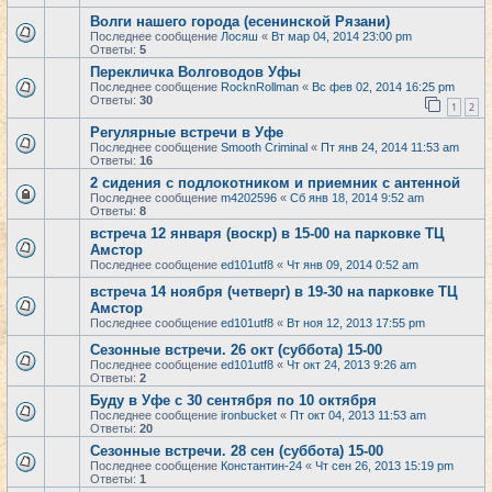
Волги нашего города (есенинской Рязани)
Последнее сообщение
Лосяш
«
Вт мар 04, 2014 23:00 pm
Ответы:
5
Перекличка Волговодов Уфы
Последнее сообщение
RocknRollman
«
Вс фев 02, 2014 16:25 pm
Ответы:
30
1
2
Регулярные встречи в Уфе
Последнее сообщение
Smooth Criminal
«
Пт янв 24, 2014 11:53 am
Ответы:
16
2 сидения с подлокотником и приемник с антенной
Последнее сообщение
m4202596
«
Сб янв 18, 2014 9:52 am
Ответы:
8
встреча 12 января (воскр) в 15-00 на парковке ТЦ
Амстор
Последнее сообщение
ed101utf8
«
Чт янв 09, 2014 0:52 am
встреча 14 ноября (четверг) в 19-30 на парковке ТЦ
Амстор
Последнее сообщение
ed101utf8
«
Вт ноя 12, 2013 17:55 pm
Сезонные встречи. 26 окт (суббота) 15-00
Последнее сообщение
ed101utf8
«
Чт окт 24, 2013 9:26 am
Ответы:
2
Буду в Уфе с 30 сентября по 10 октября
Последнее сообщение
ironbucket
«
Пт окт 04, 2013 11:53 am
Ответы:
20
Сезонные встречи. 28 сен (суббота) 15-00
Последнее сообщение
Константин-24
«
Чт сен 26, 2013 15:19 pm
Ответы:
1