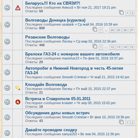
Беларусь!!! Кто на СВЯЗИ?!
Последнее сообщение
Алесь5
«
Вт ноя 21, 2017 19:21 pm
Ответы:
59
1
2
Волговоды Донецка (курилка)
Последнее сообщение
usatank
«
Ср май 04, 2016 10:39 am
Ответы:
808
1
24
25
26
27
…
Рязанские Волговоды
Последнее сообщение
Лосяш
«
Ср мар 02, 2016 22:36 pm
Ответы:
446
1
12
13
14
15
…
Брелоки ГАЗ-24 с номером вашего автомобиля
Последнее сообщение
maximus23
«
Пн фев 01, 2016 19:37 pm
Ответы:
29
Автопробег в Нижний Новгород в честь 45-летия
ГАЗ-24
Последнее сообщение
Smooth Criminal
«
Чт май 21, 2015 14:42 pm
Клондайк Волговода
Последнее сообщение
Лосяш
«
Пт май 15, 2015 22:37 pm
Ответы:
21
Встреча в Ставрополе 05.01.2011
Последнее сообщение
kraisler
«
Чт апр 09, 2015 15:02 pm
Ответы:
19
Обсуждение даты новых встреч
Последнее сообщение
Smooth Criminal
«
Вт фев 10, 2015 19:36 pm
Ответы:
43
1
2
Давайте проведем сходку
Последнее сообщение
sanya153
«
Вс янв 04, 2015 12:36 pm