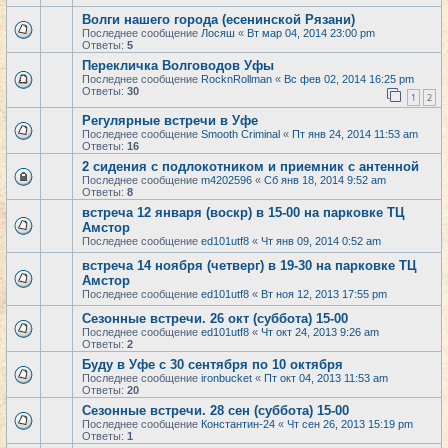
Волги нашего города (есенинской Рязани)
Последнее сообщение
Лосяш
«
Вт мар 04, 2014 23:00 pm
Ответы:
5
Перекличка Волговодов Уфы
Последнее сообщение
RocknRollman
«
Вс фев 02, 2014 16:25 pm
Ответы:
30
1
2
Регулярные встречи в Уфе
Последнее сообщение
Smooth Criminal
«
Пт янв 24, 2014 11:53 am
Ответы:
16
2 сидения с подлокотником и приемник с антенной
Последнее сообщение
m4202596
«
Сб янв 18, 2014 9:52 am
Ответы:
8
встреча 12 января (воскр) в 15-00 на парковке ТЦ
Амстор
Последнее сообщение
ed101utf8
«
Чт янв 09, 2014 0:52 am
встреча 14 ноября (четверг) в 19-30 на парковке ТЦ
Амстор
Последнее сообщение
ed101utf8
«
Вт ноя 12, 2013 17:55 pm
Сезонные встречи. 26 окт (суббота) 15-00
Последнее сообщение
ed101utf8
«
Чт окт 24, 2013 9:26 am
Ответы:
2
Буду в Уфе с 30 сентября по 10 октября
Последнее сообщение
ironbucket
«
Пт окт 04, 2013 11:53 am
Ответы:
20
Сезонные встречи. 28 сен (суббота) 15-00
Последнее сообщение
Константин-24
«
Чт сен 26, 2013 15:19 pm
Ответы:
1