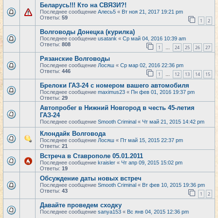
Беларусь!!! Кто на СВЯЗИ?!
Последнее сообщение
Алесь5
«
Вт ноя 21, 2017 19:21 pm
Ответы:
59
1
2
Волговоды Донецка (курилка)
Последнее сообщение
usatank
«
Ср май 04, 2016 10:39 am
Ответы:
808
1
24
25
26
27
…
Рязанские Волговоды
Последнее сообщение
Лосяш
«
Ср мар 02, 2016 22:36 pm
Ответы:
446
1
12
13
14
15
…
Брелоки ГАЗ-24 с номером вашего автомобиля
Последнее сообщение
maximus23
«
Пн фев 01, 2016 19:37 pm
Ответы:
29
Автопробег в Нижний Новгород в честь 45-летия
ГАЗ-24
Последнее сообщение
Smooth Criminal
«
Чт май 21, 2015 14:42 pm
Клондайк Волговода
Последнее сообщение
Лосяш
«
Пт май 15, 2015 22:37 pm
Ответы:
21
Встреча в Ставрополе 05.01.2011
Последнее сообщение
kraisler
«
Чт апр 09, 2015 15:02 pm
Ответы:
19
Обсуждение даты новых встреч
Последнее сообщение
Smooth Criminal
«
Вт фев 10, 2015 19:36 pm
Ответы:
43
1
2
Давайте проведем сходку
Последнее сообщение
sanya153
«
Вс янв 04, 2015 12:36 pm