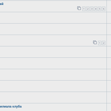
ей
1
2
3
4
5
6
1
2
илиала клуба