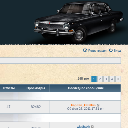
Регистрация
Вход
1
2
3
4
165 тем
След.
Ответы
Просмотры
Последнее сообщение
kapitan_katalkin
47
82462
Сб фев 26, 2011 17:51 pm
wladbakh