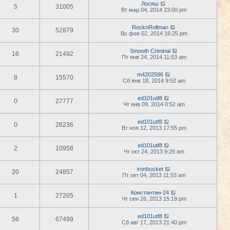
Лосяш
5
31005
Вт мар 04, 2014 23:00 pm
RocknRollman
30
52879
Вс фев 02, 2014 16:25 pm
Smooth Criminal
16
21492
Пт янв 24, 2014 11:53 am
m4202596
8
15570
Сб янв 18, 2014 9:52 am
ed101utf8
0
27777
Чт янв 09, 2014 0:52 am
ed101utf8
0
26236
Вт ноя 12, 2013 17:55 pm
ed101utf8
2
10958
Чт окт 24, 2013 9:26 am
ironbucket
20
24857
Пт окт 04, 2013 11:53 am
Константин-24
1
27205
Чт сен 26, 2013 15:19 pm
ed101utf8
56
67499
Сб авг 17, 2013 21:40 pm