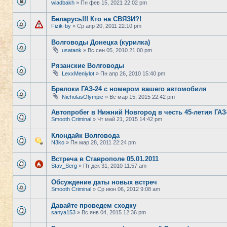
wladbakh
» Пн фев 15, 2021 22:02 pm
Беларусь!!! Кто на СВЯЗИ?!
Fizik-by
» Ср апр 20, 2011 22:10 pm
Волговоды Донецка (курилка)
usatank
» Вс сен 05, 2010 21:00 pm
Рязанские Волговоды
LexxMeniylot
» Пн апр 26, 2010 15:40 pm
Брелоки ГАЗ-24 с номером вашего автомобиля
NicholasOlympic
» Вс мар 15, 2015 22:42 pm
Автопробег в Нижний Новгород в честь 45-летия ГАЗ
Smooth Criminal
» Чт май 21, 2015 14:42 pm
Клондайк Волговода
N3ko
» Пн мар 28, 2011 22:24 pm
Встреча в Ставрополе 05.01.2011
Stav_Serg
» Пт дек 31, 2010 11:57 am
Обсуждение даты новых встреч
Smooth Criminal
» Ср июн 06, 2012 9:08 am
Давайте проведем сходку
sanya153
» Вс янв 04, 2015 12:36 pm