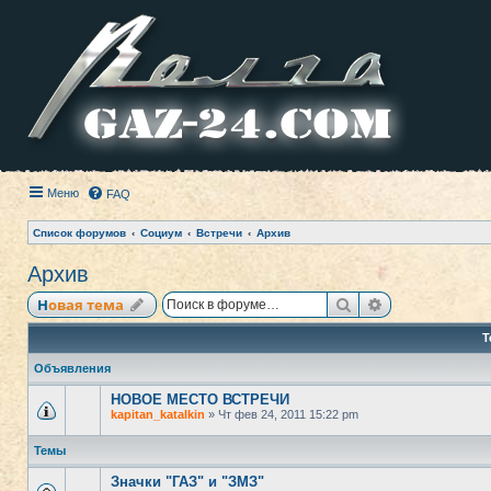
Меню
FAQ
Список форумов
Социум
Встречи
Архив
Архив
Поиск
Расширенный
Новая тема
Т
Объявления
НОВОЕ МЕСТО ВСТРЕЧИ
kapitan_katalkin
» Чт фев 24, 2011 15:22 pm
Темы
Значки "ГАЗ" и "ЗМЗ"