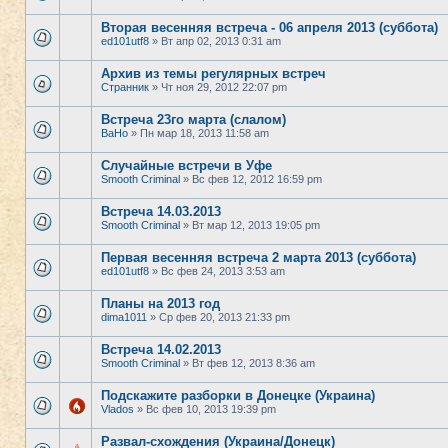
Вторая весенняя встреча - 06 апреля 2013 (суббота)
ed101utf8
» Вт апр 02, 2013 0:31 am
Архив из темы регулярных встреч
Странник
» Чт ноя 29, 2012 22:07 pm
Встреча 23го марта (слалом)
BaHo
» Пн мар 18, 2013 11:58 am
Случайные встречи в Уфе
Smooth Criminal
» Вс фев 12, 2012 16:59 pm
Встреча 14.03.2013
Smooth Criminal
» Вт мар 12, 2013 19:05 pm
Первая весенняя встреча 2 марта 2013 (суббота)
ed101utf8
» Вс фев 24, 2013 3:53 am
Планы на 2013 год
dima1011
» Ср фев 20, 2013 21:33 pm
Встреча 14.02.2013
Smooth Criminal
» Вт фев 12, 2013 8:36 am
Подскажите разборки в Донецке (Украина)
Vlados
» Вс фев 10, 2013 19:39 pm
Развал-схождения (Украина/Донецк)