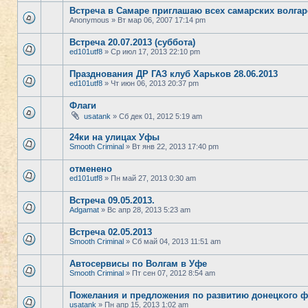
Встреча в Самаре приглашаю всех самарских волгар
Anonymous
» Вт мар 06, 2007 17:14 pm
Встреча 20.07.2013 (суббота)
ed101utf8
» Ср июл 17, 2013 22:10 pm
Празднования ДР ГАЗ клуб Харьков 28.06.2013
ed101utf8
» Чт июн 06, 2013 20:37 pm
Флаги
usatank
» Сб дек 01, 2012 5:19 am
24ки на улицах Уфы
Smooth Criminal
» Вт янв 22, 2013 17:40 pm
отменено
ed101utf8
» Пн май 27, 2013 0:30 am
Встреча 09.05.2013.
Adgamat
» Вс апр 28, 2013 5:23 am
Встреча 02.05.2013
Smooth Criminal
» Сб май 04, 2013 11:51 am
Автосервисы по Волгам в Уфе
Smooth Criminal
» Пт сен 07, 2012 8:54 am
Пожелания и предложения по развитию донецкого ф
usatank
» Пн апр 15, 2013 1:02 am