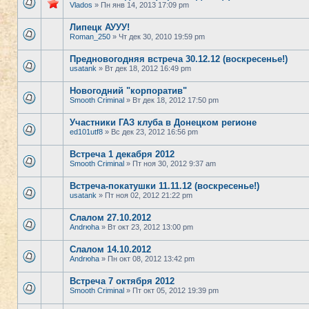
Vlados
» Пн янв 14, 2013 17:09 pm
Липецк АУУУ!
Roman_250
» Чт дек 30, 2010 19:59 pm
Предновогодняя встреча 30.12.12 (воскресенье!)
usatank
» Вт дек 18, 2012 16:49 pm
Новогодний "корпоратив"
Smooth Criminal
» Вт дек 18, 2012 17:50 pm
Участники ГАЗ клуба в Донецком регионе
ed101utf8
» Вс дек 23, 2012 16:56 pm
Встреча 1 декабря 2012
Smooth Criminal
» Пт ноя 30, 2012 9:37 am
Встреча-покатушки 11.11.12 (воскресенье!)
usatank
» Пт ноя 02, 2012 21:22 pm
Слалом 27.10.2012
Andrюha
» Вт окт 23, 2012 13:00 pm
Слалом 14.10.2012
Andrюha
» Пн окт 08, 2012 13:42 pm
Встреча 7 октября 2012
Smooth Criminal
» Пт окт 05, 2012 19:39 pm