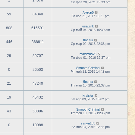
1
24676
Сб фев 20, 2021 19:33 pm
Алесь5
59
84340
Вт ноя 21, 2017 19:21 pm
usatank
808
615591
Ср май 04, 2016 10:39 am
Лосяш
446
368811
Ср мар 02, 2016 22:36 pm
maximus23
29
59707
Пн фев 01, 2016 19:37 pm
Smooth Criminal
0
26503
Чт май 21, 2015 14:42 pm
Лосяш
21
47240
Пт май 15, 2015 22:37 pm
kraisler
19
45432
Чт апр 09, 2015 15:02 pm
Smooth Criminal
43
58896
Вт фев 10, 2015 19:36 pm
sanya153
0
10988
Вс янв 04, 2015 12:36 pm