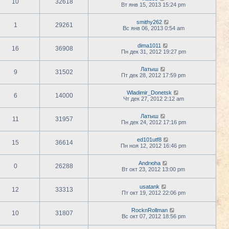
10
32618
Вт янв 15, 2013 15:24 pm
smithy262
1
29261
Вс янв 06, 2013 0:54 am
dima1011
16
36908
Пн дек 31, 2012 19:27 pm
Латыш
9
31502
Пт дек 28, 2012 17:59 pm
Wladimir_Donetsk
6
14000
Чт дек 27, 2012 2:12 am
Латыш
11
31957
Пн дек 24, 2012 17:16 pm
ed101utf8
15
36614
Пн ноя 12, 2012 16:46 pm
Andrюha
0
26288
Вт окт 23, 2012 13:00 pm
usatank
12
33313
Пт окт 19, 2012 22:06 pm
RocknRollman
10
31807
Вс окт 07, 2012 18:56 pm