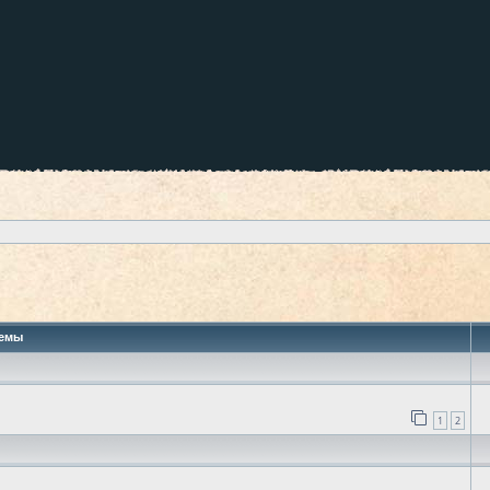
 поиск
емы
1
2