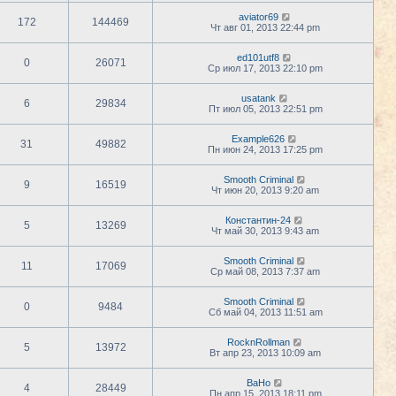
aviator69
172
144469
Чт авг 01, 2013 22:44 pm
ed101utf8
0
26071
Ср июл 17, 2013 22:10 pm
usatank
6
29834
Пт июл 05, 2013 22:51 pm
Example626
31
49882
Пн июн 24, 2013 17:25 pm
Smooth Criminal
9
16519
Чт июн 20, 2013 9:20 am
Константин-24
5
13269
Чт май 30, 2013 9:43 am
Smooth Criminal
11
17069
Ср май 08, 2013 7:37 am
Smooth Criminal
0
9484
Сб май 04, 2013 11:51 am
RocknRollman
5
13972
Вт апр 23, 2013 10:09 am
BaHo
4
28449
Пн апр 15, 2013 18:11 pm