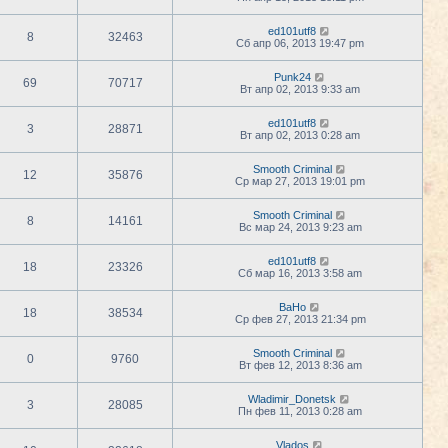
ed101utf8
8
32463
Сб апр 06, 2013 19:47 pm
Punk24
69
70717
Вт апр 02, 2013 9:33 am
ed101utf8
3
28871
Вт апр 02, 2013 0:28 am
Smooth Criminal
12
35876
Ср мар 27, 2013 19:01 pm
Smooth Criminal
8
14161
Вс мар 24, 2013 9:23 am
ed101utf8
18
23326
Сб мар 16, 2013 3:58 am
BaHo
18
38534
Ср фев 27, 2013 21:34 pm
Smooth Criminal
0
9760
Вт фев 12, 2013 8:36 am
Wladimir_Donetsk
3
28085
Пн фев 11, 2013 0:28 am
Vlados