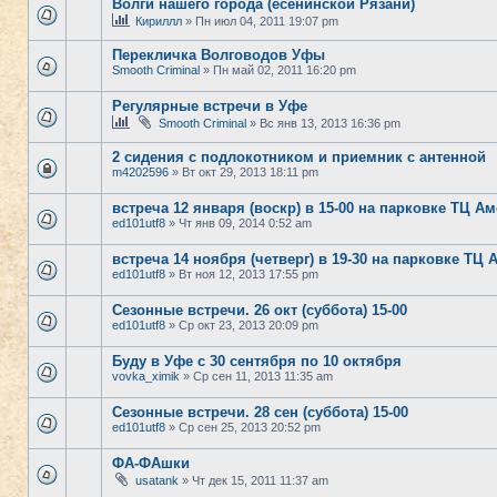
Волги нашего города (есенинской Рязани)
Кириллл
» Пн июл 04, 2011 19:07 pm
Перекличка Волговодов Уфы
Smooth Criminal
» Пн май 02, 2011 16:20 pm
Регулярные встречи в Уфе
Smooth Criminal
» Вс янв 13, 2013 16:36 pm
2 сидения с подлокотником и приемник с антенной
m4202596
» Вт окт 29, 2013 18:11 pm
встреча 12 января (воскр) в 15-00 на парковке ТЦ А
ed101utf8
» Чт янв 09, 2014 0:52 am
встреча 14 ноября (четверг) в 19-30 на парковке ТЦ 
ed101utf8
» Вт ноя 12, 2013 17:55 pm
Сезонные встречи. 26 окт (суббота) 15-00
ed101utf8
» Ср окт 23, 2013 20:09 pm
Буду в Уфе с 30 сентября по 10 октября
vovka_ximik
» Ср сен 11, 2013 11:35 am
Сезонные встречи. 28 сен (суббота) 15-00
ed101utf8
» Ср сен 25, 2013 20:52 pm
ФА-ФАшки
usatank
» Чт дек 15, 2011 11:37 am