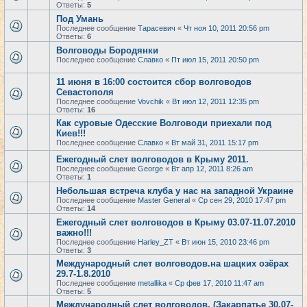
Ответы:
5
Под Умань
Последнее сообщение
Тарасевич
«
Чт ноя 10, 2011 20:56 pm
Ответы:
6
Волговоды Бородянки
Последнее сообщение
Славко
«
Пт июл 15, 2011 20:50 pm
11 июня в 16:00 состоится сбор волговодов
Севастополя
Последнее сообщение
Vovchik
«
Вт июл 12, 2011 12:35 pm
Ответы:
16
Как суровые Одесские Волговоди приехали под
Киев!!!
Последнее сообщение
Славко
«
Вт май 31, 2011 15:17 pm
Ежегодный слет волговодов в Крыму 2011.
Последнее сообщение
George
«
Вт апр 12, 2011 8:26 am
Ответы:
1
Небольшая встреча клуба у нас на западной Украине
Последнее сообщение
Master General
«
Ср сен 29, 2010 17:47 pm
Ответы:
14
Ежегодный слет волговодов в Крыму 03.07-11.07.2010
важно!!!
Последнее сообщение
Harley_ZT
«
Вт июн 15, 2010 23:46 pm
Ответы:
3
Международный слет волговодов.на шацких озёрах
29.7-1.8.2010
Последнее сообщение
metallika
«
Ср фев 17, 2010 11:47 am
Ответы:
5
Международный слет волговодов. (Закарпатье 30.07-