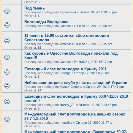
Ответы:
5
Под Умань
Последнее сообщение
Тарасевич
«
Чт ноя 10, 2011 20:56 pm
Ответы:
6
Волговоды Бородянки
Последнее сообщение
Славко
«
Пт июл 15, 2011 20:50 pm
11 июня в 16:00 состоится сбор волговодов
Севастополя
Последнее сообщение
Vovchik
«
Вт июл 12, 2011 12:35 pm
Ответы:
16
Как суровые Одесские Волговоди приехали под
Киев!!!
Последнее сообщение
Славко
«
Вт май 31, 2011 15:17 pm
Ежегодный слет волговодов в Крыму 2011.
Последнее сообщение
George
«
Вт апр 12, 2011 8:26 am
Ответы:
1
Небольшая встреча клуба у нас на западной Украине
Последнее сообщение
Master General
«
Ср сен 29, 2010 17:47 pm
Ответы:
14
Ежегодный слет волговодов в Крыму 03.07-11.07.2010
важно!!!
Последнее сообщение
Harley_ZT
«
Вт июн 15, 2010 23:46 pm
Ответы:
3
Международный слет волговодов.на шацких озёрах
29.7-1.8.2010
Последнее сообщение
metallika
«
Ср фев 17, 2010 11:47 am
Ответы:
5
Международный слет волговодов. (Закарпатье 30.07-