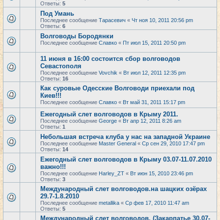
Ответы:
5
Под Умань
Последнее сообщение
Тарасевич
«
Чт ноя 10, 2011 20:56 pm
Ответы:
6
Волговоды Бородянки
Последнее сообщение
Славко
«
Пт июл 15, 2011 20:50 pm
11 июня в 16:00 состоится сбор волговодов
Севастополя
Последнее сообщение
Vovchik
«
Вт июл 12, 2011 12:35 pm
Ответы:
16
Как суровые Одесские Волговоди приехали под
Киев!!!
Последнее сообщение
Славко
«
Вт май 31, 2011 15:17 pm
Ежегодный слет волговодов в Крыму 2011.
Последнее сообщение
George
«
Вт апр 12, 2011 8:26 am
Ответы:
1
Небольшая встреча клуба у нас на западной Украине
Последнее сообщение
Master General
«
Ср сен 29, 2010 17:47 pm
Ответы:
14
Ежегодный слет волговодов в Крыму 03.07-11.07.2010
важно!!!
Последнее сообщение
Harley_ZT
«
Вт июн 15, 2010 23:46 pm
Ответы:
3
Международный слет волговодов.на шацких озёрах
29.7-1.8.2010
Последнее сообщение
metallika
«
Ср фев 17, 2010 11:47 am
Ответы:
5
Международный слет волговодов. (Закарпатье 30.07-