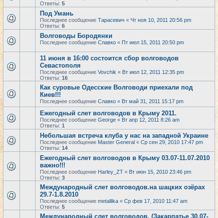
Ответы:
5
Под Умань
Последнее сообщение
Тарасевич
«
Чт ноя 10, 2011 20:56 pm
Ответы:
6
Волговоды Бородянки
Последнее сообщение
Славко
«
Пт июл 15, 2011 20:50 pm
11 июня в 16:00 состоится сбор волговодов
Севастополя
Последнее сообщение
Vovchik
«
Вт июл 12, 2011 12:35 pm
Ответы:
16
Как суровые Одесские Волговоди приехали под
Киев!!!
Последнее сообщение
Славко
«
Вт май 31, 2011 15:17 pm
Ежегодный слет волговодов в Крыму 2011.
Последнее сообщение
George
«
Вт апр 12, 2011 8:26 am
Ответы:
1
Небольшая встреча клуба у нас на западной Украине
Последнее сообщение
Master General
«
Ср сен 29, 2010 17:47 pm
Ответы:
14
Ежегодный слет волговодов в Крыму 03.07-11.07.2010
важно!!!
Последнее сообщение
Harley_ZT
«
Вт июн 15, 2010 23:46 pm
Ответы:
3
Международный слет волговодов.на шацких озёрах
29.7-1.8.2010
Последнее сообщение
metallika
«
Ср фев 17, 2010 11:47 am
Ответы:
5
Международный слет волговодов. (Закарпатье 30.07-