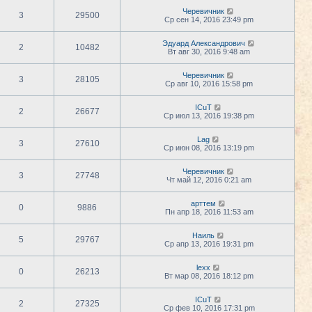
Черевичник
3
29500
Ср сен 14, 2016 23:49 pm
Эдуард Александрович
2
10482
Вт авг 30, 2016 9:48 am
Черевичник
3
28105
Ср авг 10, 2016 15:58 pm
ICuT
2
26677
Ср июл 13, 2016 19:38 pm
Lag
3
27610
Ср июн 08, 2016 13:19 pm
Черевичник
3
27748
Чт май 12, 2016 0:21 am
арттем
0
9886
Пн апр 18, 2016 11:53 am
Наиль
5
29767
Ср апр 13, 2016 19:31 pm
lexx
0
26213
Вт мар 08, 2016 18:12 pm
ICuT
2
27325
Ср фев 10, 2016 17:31 pm