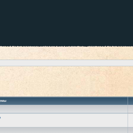
 поиск
емы
е