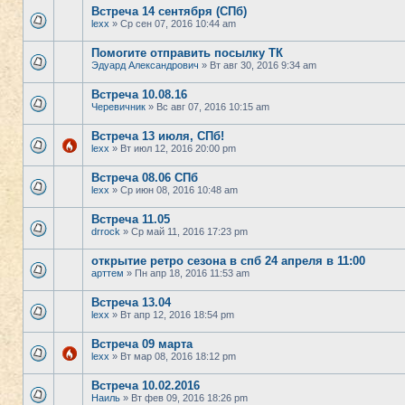
Встреча 14 сентября (СПб)
lexx
» Ср сен 07, 2016 10:44 am
Помогите отправить посылку ТК
Эдуард Александрович
» Вт авг 30, 2016 9:34 am
Встреча 10.08.16
Черевичник
» Вс авг 07, 2016 10:15 am
Встреча 13 июля, СПб!
lexx
» Вт июл 12, 2016 20:00 pm
Встреча 08.06 СПб
lexx
» Ср июн 08, 2016 10:48 am
Встреча 11.05
drrock
» Ср май 11, 2016 17:23 pm
открытие ретро сезона в спб 24 апреля в 11:00
арттем
» Пн апр 18, 2016 11:53 am
Встреча 13.04
lexx
» Вт апр 12, 2016 18:54 pm
Встреча 09 марта
lexx
» Вт мар 08, 2016 18:12 pm
Встреча 10.02.2016
Наиль
» Вт фев 09, 2016 18:26 pm