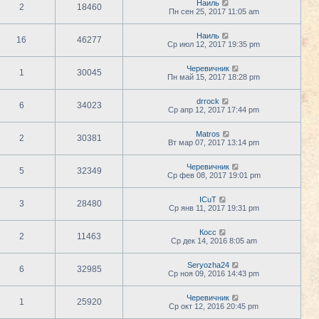
Наиль
2
18460
Пн сен 25, 2017 11:05 am
Наиль
16
46277
Ср июл 12, 2017 19:35 pm
Черевичник
1
30045
Пн май 15, 2017 18:28 pm
drrock
6
34023
Ср апр 12, 2017 17:44 pm
Matros
2
30381
Вт мар 07, 2017 13:14 pm
Черевичник
5
32349
Ср фев 08, 2017 19:01 pm
ICuT
3
28480
Ср янв 11, 2017 19:31 pm
Косс
2
11463
Ср дек 14, 2016 8:05 am
Seryozha24
6
32985
Ср ноя 09, 2016 14:43 pm
Черевичник
1
25920
Ср окт 12, 2016 20:45 pm