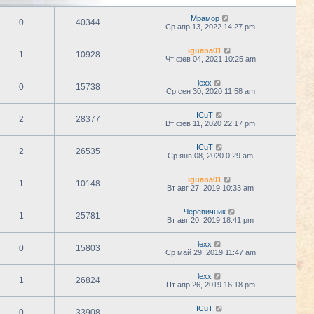
Мрамор
0
40344
Ср апр 13, 2022 14:27 pm
iguana01
1
10928
Чт фев 04, 2021 10:25 am
lexx
0
15738
Ср сен 30, 2020 11:58 am
ICuT
2
28377
Вт фев 11, 2020 22:17 pm
ICuT
2
26535
Ср янв 08, 2020 0:29 am
iguana01
1
10148
Вт авг 27, 2019 10:33 am
Черевичник
1
25781
Вт авг 20, 2019 18:41 pm
lexx
0
15803
Ср май 29, 2019 11:47 am
lexx
1
26824
Пт апр 26, 2019 16:18 pm
ICuT
0
33908