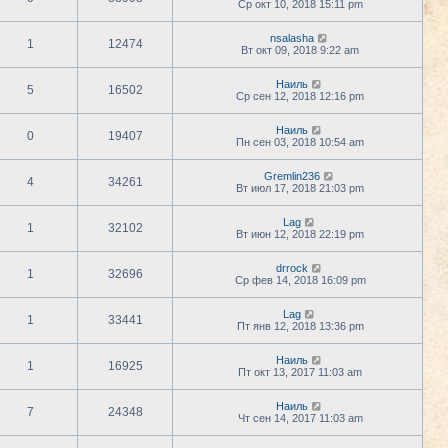
Ср окт 10, 2018 15:11 pm
nsalasha
1
12474
Вт окт 09, 2018 9:22 am
Наиль
5
16502
Ср сен 12, 2018 12:16 pm
Наиль
0
19407
Пн сен 03, 2018 10:54 am
Gremlin236
4
34261
Вт июл 17, 2018 21:03 pm
Lag
1
32102
Вт июн 12, 2018 22:19 pm
drrock
1
32696
Ср фев 14, 2018 16:09 pm
Lag
1
33441
Пт янв 12, 2018 13:36 pm
Наиль
1
16925
Пт окт 13, 2017 11:03 am
Наиль
7
24348
Чт сен 14, 2017 11:03 am