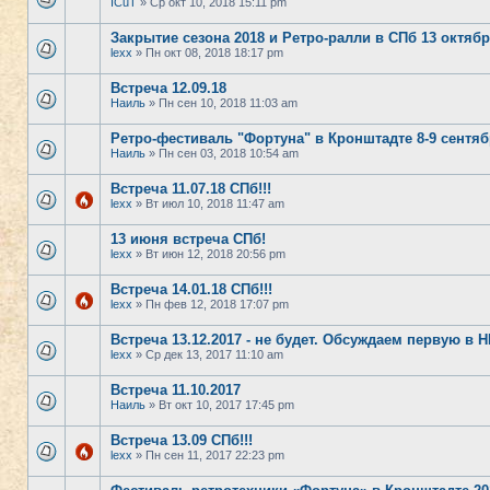
ICuT
» Ср окт 10, 2018 15:11 pm
Закрытие сезона 2018 и Ретро-ралли в СПб 13 октяб
lexx
» Пн окт 08, 2018 18:17 pm
Встреча 12.09.18
Наиль
» Пн сен 10, 2018 11:03 am
Ретро-фестиваль "Фортуна" в Кронштадте 8-9 сентяб
Наиль
» Пн сен 03, 2018 10:54 am
Встреча 11.07.18 СПб!!!
lexx
» Вт июл 10, 2018 11:47 am
13 июня встреча СПб!
lexx
» Вт июн 12, 2018 20:56 pm
Встреча 14.01.18 СПб!!!
lexx
» Пн фев 12, 2018 17:07 pm
Встреча 13.12.2017 - не будет. Обсуждаем первую в Н
lexx
» Ср дек 13, 2017 11:10 am
Встреча 11.10.2017
Наиль
» Вт окт 10, 2017 17:45 pm
Встреча 13.09 СПб!!!
lexx
» Пн сен 11, 2017 22:23 pm