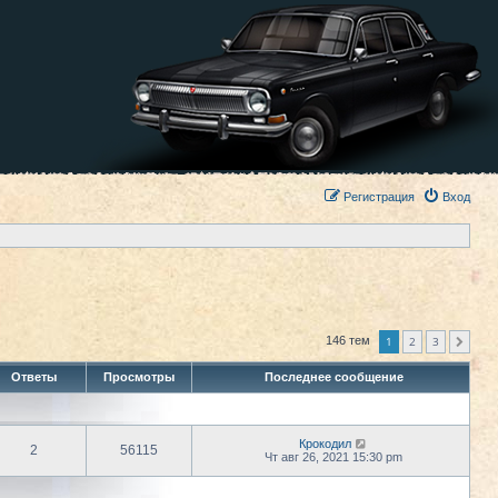
Регистрация
Вход
1
2
3
146 тем
След.
Ответы
Просмотры
Последнее сообщение
Крокодил
2
56115
Чт авг 26, 2021 15:30 pm