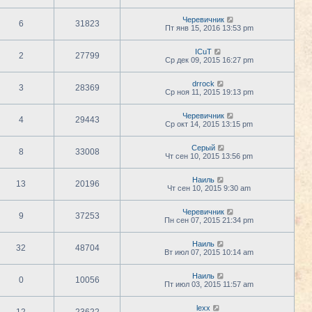
Черевичник
6
31823
Пт янв 15, 2016 13:53 pm
ICuT
2
27799
Ср дек 09, 2015 16:27 pm
drrock
3
28369
Ср ноя 11, 2015 19:13 pm
Черевичник
4
29443
Ср окт 14, 2015 13:15 pm
Серый
8
33008
Чт сен 10, 2015 13:56 pm
Наиль
13
20196
Чт сен 10, 2015 9:30 am
Черевичник
9
37253
Пн сен 07, 2015 21:34 pm
Наиль
32
48704
Вт июл 07, 2015 10:14 am
Наиль
0
10056
Пт июл 03, 2015 11:57 am
lexx
12
23622