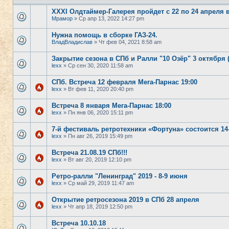
XXXI Олдтаймер-Галерея пройдет с 22 по 24 апреля 
Мрамор
» Ср апр 13, 2022 14:27 pm
Нужна помощь в сборке ГАЗ-24.
ВладВладислав
» Чт фев 04, 2021 8:58 am
Закрытие сезона в СПб и Ралли "10 Озёр" 3 октября 
lexx
» Ср сен 30, 2020 11:58 am
СПб. Встреча 12 февраля Мега-Парнас 19:00
lexx
» Вт фев 11, 2020 20:40 pm
Встреча 8 января Мега-Парнас 18:00
lexx
» Пн янв 06, 2020 15:11 pm
7-й фестиваль ретротехники «Фортуна» состоится 14
lexx
» Пн авг 26, 2019 15:49 pm
Встреча 21.08.19 СПб!!!
lexx
» Вт авг 20, 2019 12:10 pm
Ретро-ралли "Ленинград" 2019 - 8-9 июня
lexx
» Ср май 29, 2019 11:47 am
Открытие ретросезона 2019 в СПб 28 апреля
lexx
» Чт апр 18, 2019 12:50 pm
Встреча 10.10.18