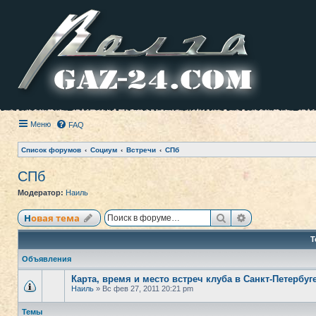
Меню
FAQ
Список форумов
Социум
Встречи
СПб
СПб
Модератор:
Наиль
Поиск
Расширенный
Новая тема
Т
Объявления
Карта, время и место встреч клуба в Санкт-Петербуг
Наиль
» Вс фев 27, 2011 20:21 pm
Темы