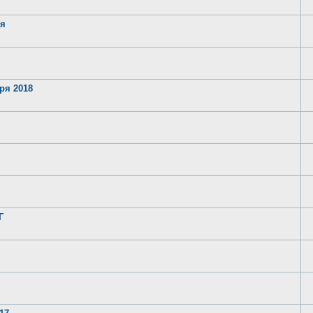
ря
ря 2018
Г