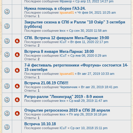
Последнее сообщение
Мрамор
«
Ср апр 13, 2022 14:27 pm
Нужна помощь в сборке ГАЗ-24.
Последнее сообщение
iguana01
«
Чт фев 04, 2021 10:25 am
Ответы:
1
Закрытие сезона в СПб и Ралли "10 Озёр" 3 октября
(суббота)
Последнее сообщение
lexx
«
Ср сен 30, 2020 11:58 am
СПб. Встреча 12 февраля Мега-Парнас 19:00
Последнее сообщение
ICuT
«
Вт фев 11, 2020 22:17 pm
Ответы:
2
Встреча 8 января Мега-Парнас 18:00
Последнее сообщение
ICuT
«
Ср янв 08, 2020 0:29 am
Ответы:
2
7-й фестиваль ретротехники «Фортуна» состоится 14-
15 сентября
Последнее сообщение
iguana01
«
Вт авг 27, 2019 10:33 am
Ответы:
1
Встреча 21.08.19 СПб!!!
Последнее сообщение
Черевичник
«
Вт авг 20, 2019 18:41 pm
Ответы:
1
Ретро-ралли "Ленинград" 2019 - 8-9 июня
Последнее сообщение
lexx
«
Ср май 29, 2019 11:47 am
Открытие ретросезона 2019 в СПб 28 апреля
Последнее сообщение
lexx
«
Пт апр 26, 2019 16:18 pm
Ответы:
1
Встреча 10.10.18
Последнее сообщение
ICuT
«
Ср окт 10, 2018 15:11 pm