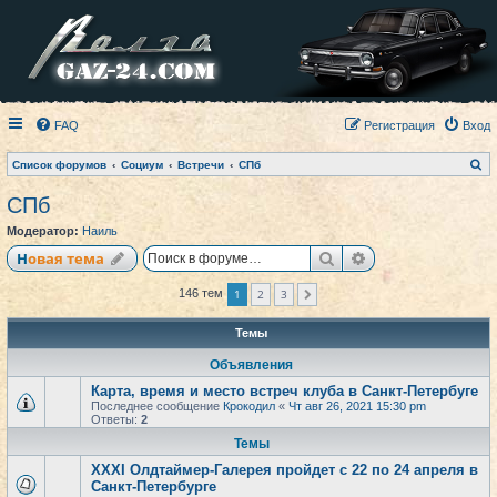
FAQ
Регистрация
Вход
П
Список форумов
Социум
Встречи
СПб
о
и
СПб
с
к
Модератор:
Наиль
Поиск
Расширенный по
Новая тема
1
2
3
146 тем
След.
Темы
Объявления
Карта, время и место встреч клуба в Санкт-Петербуге
Последнее сообщение
Крокодил
«
Чт авг 26, 2021 15:30 pm
Ответы:
2
Темы
XXXI Олдтаймер-Галерея пройдет с 22 по 24 апреля в
Санкт-Петербурге