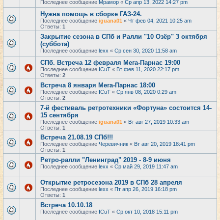
Последнее сообщение
Мрамор
«
Ср апр 13, 2022 14:27 pm
Нужна помощь в сборке ГАЗ-24.
Последнее сообщение
iguana01
«
Чт фев 04, 2021 10:25 am
Ответы:
1
Закрытие сезона в СПб и Ралли "10 Озёр" 3 октября
(суббота)
Последнее сообщение
lexx
«
Ср сен 30, 2020 11:58 am
СПб. Встреча 12 февраля Мега-Парнас 19:00
Последнее сообщение
ICuT
«
Вт фев 11, 2020 22:17 pm
Ответы:
2
Встреча 8 января Мега-Парнас 18:00
Последнее сообщение
ICuT
«
Ср янв 08, 2020 0:29 am
Ответы:
2
7-й фестиваль ретротехники «Фортуна» состоится 14-
15 сентября
Последнее сообщение
iguana01
«
Вт авг 27, 2019 10:33 am
Ответы:
1
Встреча 21.08.19 СПб!!!
Последнее сообщение
Черевичник
«
Вт авг 20, 2019 18:41 pm
Ответы:
1
Ретро-ралли "Ленинград" 2019 - 8-9 июня
Последнее сообщение
lexx
«
Ср май 29, 2019 11:47 am
Открытие ретросезона 2019 в СПб 28 апреля
Последнее сообщение
lexx
«
Пт апр 26, 2019 16:18 pm
Ответы:
1
Встреча 10.10.18
Последнее сообщение
ICuT
«
Ср окт 10, 2018 15:11 pm