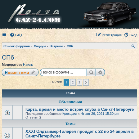
FAQ
Регистрация
Вход
П
Список форумов
Социум
Встречи
СПб
о
и
СПб
с
к
Модератор:
Наиль
Поиск
Расширенный по
Новая тема
1
2
3
146 тем
След.
Темы
Объявления
Карта, время и место встреч клуба в Санкт-Петербуге
Последнее сообщение
Крокодил
«
Чт авг 26, 2021 15:30 pm
Ответы:
2
Темы
XXXI Олдтаймер-Галерея пройдет с 22 по 24 апреля в
Санкт-Петербурге