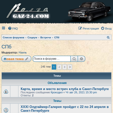
FAQ
Регистрация
Вход
П
Список форумов
Социум
Встречи
СПб
о
и
СПб
с
к
Модератор:
Наиль
Поиск
Расширенный по
Новая тема
1
2
3
146 тем
След.
Темы
Объявления
Карта, время и место встреч клуба в Санкт-Петербуге
Последнее сообщение
Крокодил
«
Чт авг 26, 2021 15:30 pm
Ответы:
2
Темы
XXXI Олдтаймер-Галерея пройдет с 22 по 24 апреля в
Санкт-Петербурге