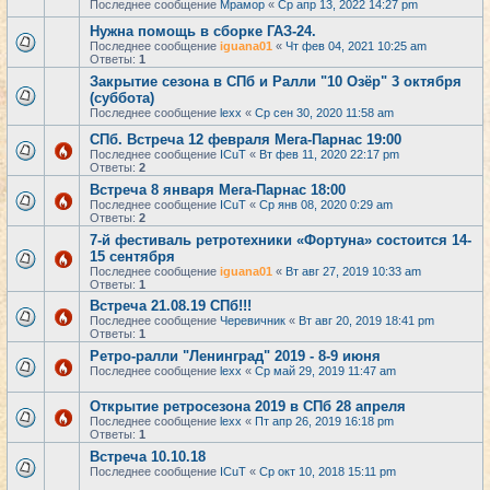
Последнее сообщение
Мрамор
«
Ср апр 13, 2022 14:27 pm
Нужна помощь в сборке ГАЗ-24.
Последнее сообщение
iguana01
«
Чт фев 04, 2021 10:25 am
Ответы:
1
Закрытие сезона в СПб и Ралли "10 Озёр" 3 октября
(суббота)
Последнее сообщение
lexx
«
Ср сен 30, 2020 11:58 am
СПб. Встреча 12 февраля Мега-Парнас 19:00
Последнее сообщение
ICuT
«
Вт фев 11, 2020 22:17 pm
Ответы:
2
Встреча 8 января Мега-Парнас 18:00
Последнее сообщение
ICuT
«
Ср янв 08, 2020 0:29 am
Ответы:
2
7-й фестиваль ретротехники «Фортуна» состоится 14-
15 сентября
Последнее сообщение
iguana01
«
Вт авг 27, 2019 10:33 am
Ответы:
1
Встреча 21.08.19 СПб!!!
Последнее сообщение
Черевичник
«
Вт авг 20, 2019 18:41 pm
Ответы:
1
Ретро-ралли "Ленинград" 2019 - 8-9 июня
Последнее сообщение
lexx
«
Ср май 29, 2019 11:47 am
Открытие ретросезона 2019 в СПб 28 апреля
Последнее сообщение
lexx
«
Пт апр 26, 2019 16:18 pm
Ответы:
1
Встреча 10.10.18
Последнее сообщение
ICuT
«
Ср окт 10, 2018 15:11 pm