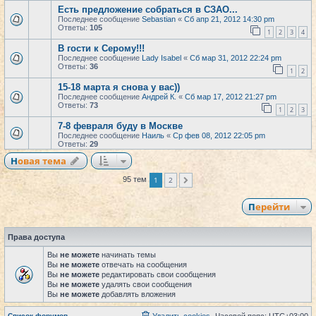
Есть предложение собраться в СЗАО...
Последнее сообщение
Sebastian
«
Сб апр 21, 2012 14:30 pm
Ответы:
105
1
2
3
4
В гости к Серому!!!
Последнее сообщение
Lady Isabel
«
Сб мар 31, 2012 22:24 pm
Ответы:
36
1
2
15-18 марта я снова у вас))
Последнее сообщение
Андрей К.
«
Сб мар 17, 2012 21:27 pm
Ответы:
73
1
2
3
7-8 февраля буду в Москве
Последнее сообщение
Наиль
«
Ср фев 08, 2012 22:05 pm
Ответы:
29
Новая тема
1
2
95 тем
След.
Перейти
Права доступа
Вы
не можете
начинать темы
Вы
не можете
отвечать на сообщения
Вы
не можете
редактировать свои сообщения
Вы
не можете
удалять свои сообщения
Вы
не можете
добавлять вложения
Список форумов