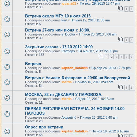
Последнее сообщение
iguana01
«
Пн июл 29, 2013 12:47 pm
Ответы:
30
1
2
Встреча около МГУ 10 июля 2013
Последнее сообщение
karl
«
Пт июл 12, 2013 11:53 am
Ответы:
5
Встреча 27-ого или июня с 18:00.
Последнее сообщение
a_Doctor
«
Пт июн 28, 2013 3:06 am
Ответы:
30
1
2
Закрытие сезона - 13.10.2012 14:00
Последнее сообщение
Catmaps
«
Вт май 07, 2013 22:05 pm
Ответы:
157
1
2
3
4
5
6
Встреча
Последнее сообщение
kapitan_katalkin
«
Ср апр 24, 2013 12:39 pm
Ответы:
5
Встреча с Наилем 6 февраля в 20:00 на Белорусской
Последнее сообщение
Mortis
«
Сб мар 16, 2013 8:49 am
Ответы:
54
1
2
МОСКВА, 22-го ДЕКАБРЯ У ПАРОВОЗА.
Последнее сообщение
Mortis
«
Сб дек 22, 2012 10:13 am
Ответы:
12
ПЕРВАЯ РЕГУЛЯРНАЯ ВСТРЕЧА. 24 НОЯБРЯ 14.00
ПАРОВОЗ
Последнее сообщение
Андрей К.
«
Пн ноя 26, 2012 8:40 am
Ответы:
20
Опрос про встречи
Последнее сообщение
kapitan_katalkin
«
Пн ноя 19, 2012 8:16 am
Ответы:
58
1
2