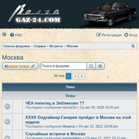
FAQ
Регистрация
Вход
П
Список форумов
Социум
Встречи
Москва
о
и
Москва
с
к
Поиск
Расширенный по
Новая тема
1
2
95 тем
След.
Темы
Темы
ЧЕй пепелац в Зябликово ??
Последнее сообщение
nemo210
«
Ср авг 05, 2026 16:42 pm
XXXII Олдтаймер-Галерея пройдет в Москве на этой
неделе
Последнее сообщение
Мрамор
«
Пн авг 22, 2022 18:08 pm
Случайные встречи в Москве
Последнее сообщение
avtomobilpro
«
Сб июл 17, 2021 15:12 pm