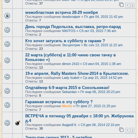
Ответы:
37
1
2
межобластная встреча 28-29 ноября
Последнее сообщение
deadsnaiper
«
Пт дек 04, 2015 21:42 pm
Ответы:
7
День города Подольска, выставка, ретро-парад
Последнее сообщение
NIKITOS
«
Сб окт 03, 2015 7:36 am
Ответы:
2
Кто хочет затусить в субботу в гараже ?
Последнее сообщение
Эксцентрик
«
Вс сен 13, 2015 11:22 am
Ответы:
23
22 марта (суббота) в 11:00 чиню свою тачку в
Коньково =)
Последнее сообщение
dimon 2410
«
Сб июл 04, 2015 1:38 am
Ответы:
13
19-е апреля, Rally Masters Show-2014 в Крылатском.
Последнее сообщение
Lady Isabel
«
Ср апр 15, 2015 14:52 pm
Ответы:
13
Олдтаймер 6-9 марта 2015 в Сокольниках!
Последнее сообщение
Sebastian
«
Пт мар 06, 2015 20:23 pm
Ответы:
8
Гаражная встреча в эту субботу ?
Последнее сообщение
Mortis
«
Пт фев 27, 2015 21:25 pm
Ответы:
7
ВСТРЕЧА в пятницу 05 декабря с 18:00 ул. Жебрунова
д.4
Последнее сообщение
Андрей К.
«
Сб дек 06, 2014 22:10 pm
Ответы:
38
1
2
Закрытие сезона 2013 - 5 октября