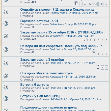
Ответы:
423
1
12
13
14
15
…
Олдтаймер-галерея 7-11 марта в Сокольниках
Последнее сообщение
Zlobnyy Vint
«
Ср мар 06, 2019 1:37 am
Ответы:
3
Гаражная встреча 14.04
Последнее сообщение
Sebastian
«
Вт апр 10, 2018 12:32 pm
Ответы:
12
Закрытие сезона 15 октября 2016 г. (УТВЕРЖДЕНО)
Последнее сообщение
dimanovi
«
Пт фев 24, 2017 0:17 am
Ответы:
129
1
2
3
4
5
Не пора ли нам собраться "плеснуть под жабры"?
Последнее сообщение
Dark Yak
«
Вс ноя 20, 2016 23:30 pm
Ответы:
61
1
2
3
Закрытие сезона 3 октября
Последнее сообщение
Dark Yak
«
Чт сен 22, 2016 12:58 pm
Ответы:
56
1
2
Праздник Московского автобуса
Последнее сообщение
Karabasy4
«
Вт авг 16, 2016 11:59 am
Ответы:
2
Встреча 6 августа
Последнее сообщение
Dark Yak
«
Пт авг 05, 2016 20:04 pm
Ответы:
22
Встречи у Half Man[2494]
Последнее сообщение
HalfMan[2494]
«
Ср июн 29, 2016 13:49 pm
Предновогодняя гаражная встреча
Последнее сообщение
Dark Yak
«
Пн дек 28, 2015 23:57 pm