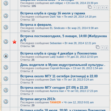
Последнее сообщение
ash-oldgaz
«
Сб сен 06, 2014 23:39 pm
Ответы:
105
1
2
3
4
Встреча клуба в среду 16 июля у гаража
Последнее сообщение
Dark Yak
«
Пн июл 28, 2014 14:18 pm
Ответы:
13
Встреча в феврале.
Последнее сообщение
EL Sindicato
«
Вс мар 23, 2014 9:38 am
Ответы:
13
Встреча постновогодняя, 5 января, 14:00 (Жебрунова
д.4)
Последнее сообщение
Sebastian
«
Вт янв 28, 2014 12:21 pm
Ответы:
54
1
2
Встреча клуба в среду 4 декабря у Локомотива
Последнее сообщение
Lady Isabel
«
Пт дек 20, 2013 22:53 pm
Ответы:
25
День водителя в Музее индустрипальной культуры .
Последнее сообщение
Сергей-Волгарь
«
Сб окт 26, 2013 1:54 am
Ответы:
2
Встреча около МГУ 11 октября (пятница) в 22.00
Последнее сообщение
Dark Yak
«
Пт окт 18, 2013 0:24 am
Ответы:
9
Встреча около МГУ сегодня (27.09) в 22.20
Последнее сообщение
Aurora man
«
Чт окт 03, 2013 17:23 pm
Ответы:
7
Встречи августа 2013г.
Последнее сообщение
TANKER
«
Чт сен 12, 2013 9:01 am
Ответы:
29
Встреча клуба 18 июля, 20:00, у стадиона Локомотив