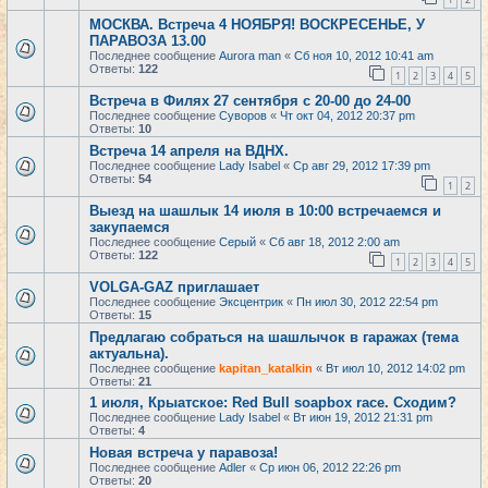
МОСКВА. Встреча 4 НОЯБРЯ! ВОСКРЕСЕНЬЕ, У
ПАРАВОЗА 13.00
Последнее сообщение
Aurora man
«
Сб ноя 10, 2012 10:41 am
Ответы:
122
1
2
3
4
5
Встреча в Филях 27 сентября с 20-00 до 24-00
Последнее сообщение
Суворов
«
Чт окт 04, 2012 20:37 pm
Ответы:
10
Встреча 14 апреля на ВДНХ.
Последнее сообщение
Lady Isabel
«
Ср авг 29, 2012 17:39 pm
Ответы:
54
1
2
Выезд на шашлык 14 июля в 10:00 встречаемся и
закупаемся
Последнее сообщение
Серый
«
Сб авг 18, 2012 2:00 am
Ответы:
122
1
2
3
4
5
VOLGA-GAZ приглашает
Последнее сообщение
Эксцентрик
«
Пн июл 30, 2012 22:54 pm
Ответы:
15
Предлагаю собраться на шашлычок в гаражах (тема
актуальна).
Последнее сообщение
kapitan_katalkin
«
Вт июл 10, 2012 14:02 pm
Ответы:
21
1 июля, Крыатское: Red Bull soapbox race. Сходим?
Последнее сообщение
Lady Isabel
«
Вт июн 19, 2012 21:31 pm
Ответы:
4
Новая встреча у паравоза!
Последнее сообщение
Adler
«
Ср июн 06, 2012 22:26 pm
Ответы:
20