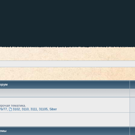
орум
рочая тематика.
76/77
,
3102, 3110, 3111, 31105, Siber
емы