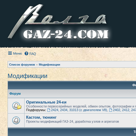
Меню
FAQ
Список форумов
Модификации
Модификации
Ф
Форум
Оригинальные 24-ки
Особенности первосерийных моделей, обмен опытом, фотографии и п
Подфорумы:
2424, 2434, 31013 (с двигателем V8)
,
2402, 2412, 24
Кастом, тюнинг
Проекты модификаций ГАЗ-24, доработка узлов и агрегатов
Т