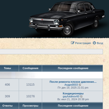
Регистрация
Вход
Темы
Сообщения
Последнее сообщение
После ремонта плохое давление…
406
13115
П
Андрей003
е
Пт дек 19, 2025 21:01 pm
р
е
Кондиционеры
309
10276
й
П
gayfutdinov60
т
е
Вс июл 21, 2024 20:38 pm
и
р
к
е
Ответы
Просмотры
Последнее сообщение
п
й