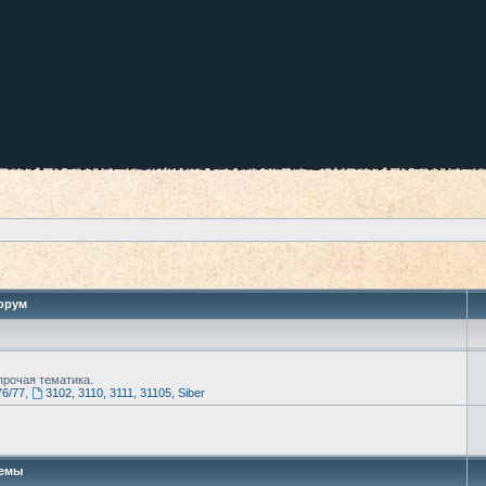
орум
рочая тематика.
76/77
,
3102, 3110, 3111, 31105, Siber
емы