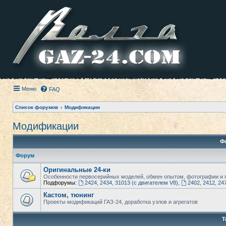
Меню
FAQ
Список форумов
Модификации
Модификации
Ф
Форум
Оригинальные 24-ки
Особенности первосерийных моделей, обмен опытом, фотографии и п
Подфорумы:
2424, 2434, 31013 (с двигателем V8)
,
2402, 2412, 24
Кастом, тюнинг
Проекты модификаций ГАЗ-24, доработка узлов и агрегатов
Т