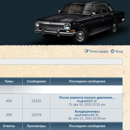
Регистрация
Вход
Темы
Сообщения
Последнее сообщение
После ремонта плохое давление…
406
13115
П
Андрей003
е
Пт дек 19, 2025 21:01 pm
р
е
Кондиционеры
309
10276
й
П
gayfutdinov60
т
е
Вс июл 21, 2024 20:38 pm
и
р
к
е
Ответы
Просмотры
Последнее сообщение
п
й