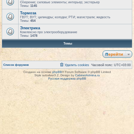
Оперение; силовые элементы; интерьер; экстерьер
Темы:
1145
Тормоза
ГВУТ; ВУТ; цилиндры; колодки; РТИ; магистрали; жидкость
Темы:
454
Электрика
Комлексно про электрооборудование
Темы:
1478
Темы
Перейти
Список форумов
Удалить cookies
Часовой пояс:
UTC+03:00
Создано на основе
phpBB
® Forum Software © phpBB Limited
Style subsilver3.2. Design by
CabinetAdmina.ru
Русская поддержка phpBB