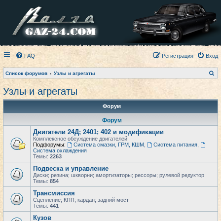
FAQ
Регистрация
Вход
П
Список форумов
Узлы и агрегаты
о
и
Узлы и агрегаты
с
к
Форум
Форум
Двигатели 24Д; 2401; 402 и модификации
Комплексное обсуждение двигателей
Подфорумы:
Система смазки, ГРМ, КШМ
,
Система питания
,
Система охлаждения
Темы:
2263
Подвеска и управление
Диски; резина; шкворни; амортизаторы; рессоры; рулевой редуктор
Темы:
854
Трансмиссия
Сцепление; КПП; кардан; задний мост
Темы:
441
Кузов