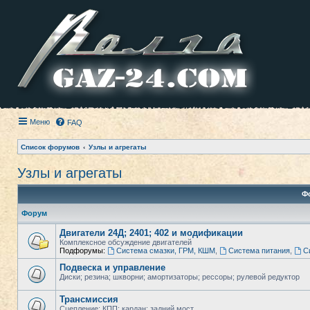
Меню
FAQ
Список форумов
Узлы и агрегаты
Узлы и агрегаты
Ф
Форум
Двигатели 24Д; 2401; 402 и модификации
Комплексное обсуждение двигателей
Подфорумы:
Система смазки, ГРМ, КШМ
,
Система питания
,
С
Подвеска и управление
Диски; резина; шкворни; амортизаторы; рессоры; рулевой редуктор
Трансмиссия
Сцепление; КПП; кардан; задний мост