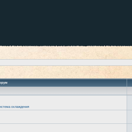
орум
истема охлаждения