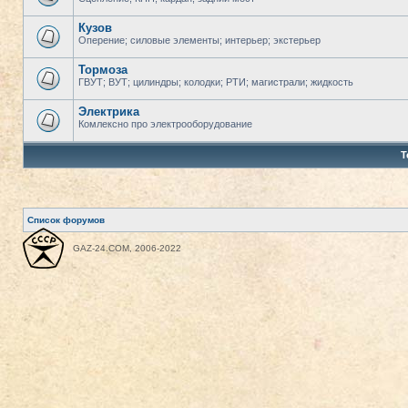
Кузов
Оперение; силовые элементы; интерьер; экстерьер
Тормоза
ГВУТ; ВУТ; цилиндры; колодки; РТИ; магистрали; жидкость
Электрика
Комлексно про электрооборудование
Т
Список форумов
GAZ-24.COM, 2006-2022