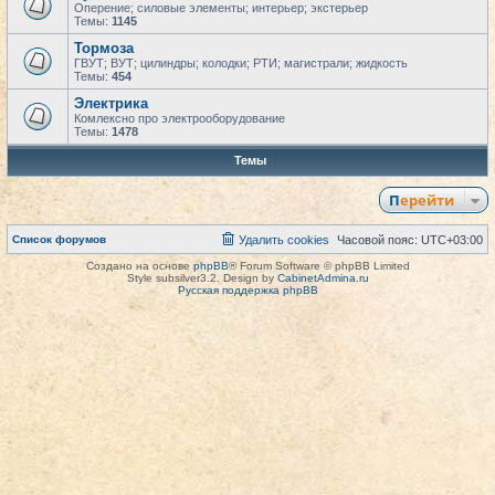
Оперение; силовые элементы; интерьер; экстерьер
Темы:
1145
Тормоза
ГВУТ; ВУТ; цилиндры; колодки; РТИ; магистрали; жидкость
Темы:
454
Электрика
Комлексно про электрооборудование
Темы:
1478
Темы
Перейти
Список форумов
Удалить cookies
Часовой пояс:
UTC+03:00
Создано на основе
phpBB
® Forum Software © phpBB Limited
Style subsilver3.2. Design by
CabinetAdmina.ru
Русская поддержка phpBB