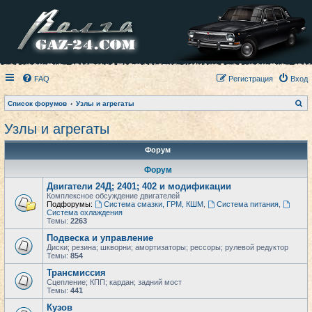
FAQ
Регистрация
Вход
П
Список форумов
Узлы и агрегаты
о
и
Узлы и агрегаты
с
к
Форум
Форум
Двигатели 24Д; 2401; 402 и модификации
Комплексное обсуждение двигателей
Подфорумы:
Система смазки, ГРМ, КШМ
,
Система питания
,
Система охлаждения
Темы:
2263
Подвеска и управление
Диски; резина; шкворни; амортизаторы; рессоры; рулевой редуктор
Темы:
854
Трансмиссия
Сцепление; КПП; кардан; задний мост
Темы:
441
Кузов