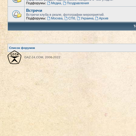
Подфорумы:
Медиа
,
Поздравления
Встречи
Встречи клуба в реале, фотографии мероприятий.
Подфорумы:
Москва
,
СПб
,
Украина
,
Архив
Т
Список форумов
GAZ-24.COM, 2006-2022