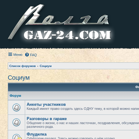
Меню
FAQ
Список форумов
Социум
Социум
Ф
Форум
Анкеты участников
Каждый имеет право создать здесь ОДНУ тему, в которой можно напи
Разговоры в гараже
Общение о жизни, о нас и наших ласточках, поздравления, обсужден
различного рода.
Флудилка
Оффтопик-раздел. Здесь можно говорить о чём угодно.