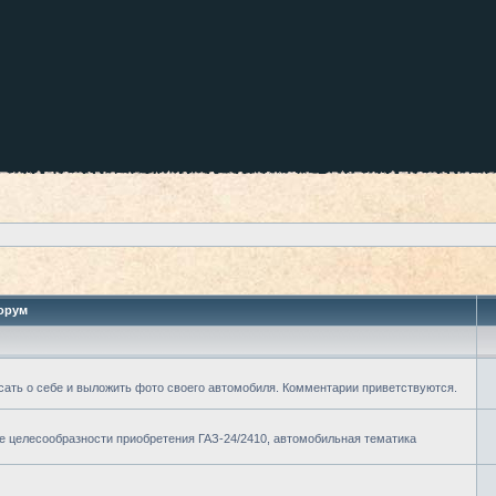
орум
сать о себе и выложить фото своего автомобиля. Комментарии приветствуются.
ие целесообразности приобретения ГАЗ-24/2410, автомобильная тематика