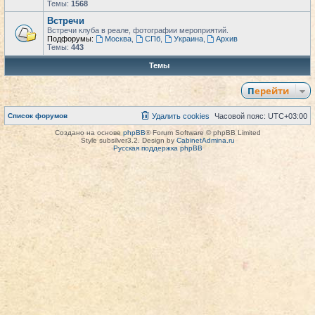
Темы:
1568
Встречи
Встречи клуба в реале, фотографии мероприятий.
Подфорумы:
Москва
,
СПб
,
Украина
,
Архив
Темы:
443
Темы
Перейти
Список форумов
Удалить cookies
Часовой пояс:
UTC+03:00
Создано на основе
phpBB
® Forum Software © phpBB Limited
Style subsilver3.2. Design by
CabinetAdmina.ru
Русская поддержка phpBB