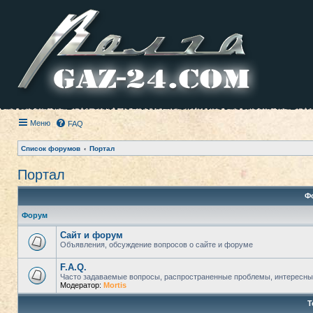
Меню
FAQ
Список форумов
Портал
Портал
Ф
Форум
Сайт и форум
Объявления, обсуждение вопросов о сайте и форуме
F.A.Q.
Часто задаваемые вопросы, распространенные проблемы, интересны
Модератор:
Mortis
Т