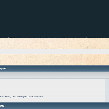
орум
е факты, рекомендуется новичкам.
емы