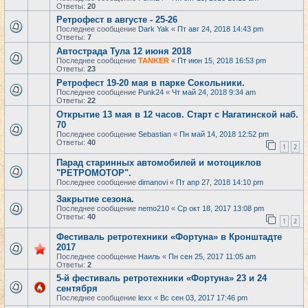
Ответы:
20
Ретрофест в августе - 25-26
Последнее сообщение
Dark Yak
«
Пт авг 24, 2018 14:43 pm
Ответы:
7
Автострада Тула 12 июня 2018
Последнее сообщение
TANKER
«
Пт июн 15, 2018 16:53 pm
Ответы:
23
Ретрофест 19-20 мая в парке Сокольники.
Последнее сообщение
Punk24
«
Чт май 24, 2018 9:34 am
Ответы:
22
Открытие 13 мая в 12 часов. Старт с Нагатинской наб.
70
Последнее сообщение
Sebastian
«
Пн май 14, 2018 12:52 pm
Ответы:
40
1
2
Парад старинных автомобилей и мотоциклов
"РЕТРОМОТОР".
Последнее сообщение
dimanovi
«
Пт апр 27, 2018 14:10 pm
Закрытие сезона.
Последнее сообщение
nemo210
«
Ср окт 18, 2017 13:08 pm
Ответы:
40
1
2
Фестиваль ретротехники «Фортуна» в Кронштадте
2017
Последнее сообщение
Наиль
«
Пн сен 25, 2017 11:05 am
Ответы:
2
5-й фестиваль ретротехники «Фортуна» 23 и 24
сентября
Последнее сообщение
lexx
«
Вс сен 03, 2017 17:46 pm