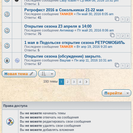
Последнее сообщение
Lady Isabel
«
Ср июн 08, 2016 15:52 pm
Ответы:
1
Ретрофест 2016 в Сокольниках 21-22 мая
Последнее сообщение
TANKER
«
Пн май 30, 2016 8:05 am
Ответы:
41
1
2
Открытие сезона 23 апреля в 14:00
Последнее сообщение
Антиквар
«
Пт май 20, 2016 8:06 am
Ответы:
75
1
2
3
1 мая в Подольске открытие сезона РЕТРОМОБИЛь
Последнее сообщение
TANKER
«
Вт апр 19, 2016 9:20 am
Ответы:
5
Открытие сезона (обсуждение) закрыто.
Последнее сообщение
Вацлав
«
Пн апр 11, 2016 10:31 am
Ответы:
57
1
2
Новая тема
1
2
3
4
193 темы
След.
Перейти
Права доступа
Вы
не можете
начинать темы
Вы
не можете
отвечать на сообщения
Вы
не можете
редактировать свои сообщения
Вы
не можете
удалять свои сообщения
Вы
не можете
добавлять вложения