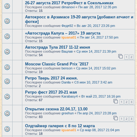
26-27 августа 2017 РетроФест в Сокольниках
Последнее сообщение
dimanovi
«
Пн авг 28, 2017 12:35 pm
Ответы:
15
Автокросс в Арзамасе 19-20 августа [добавил атчиот и
фотки]
Последнее сообщение
Федя92
«
Вс авг 20, 2017 23:26 pm
«Автострада Калуга – 2017» 19 августа
Последнее сообщение
iguana01
«
Пн авг 14, 2017 17:50 pm
Ответы:
15
Автострада Тула 2017 11-12 июня
Последнее сообщение
Вацлав
«
Ср июн 14, 2017 21:39 pm
Ответы:
54
1
2
Moscow Classic Grand Prix `2017
Последнее сообщение
benson
«
Ср июн 14, 2017 15:02 pm
Ответы:
19
Ретро Тверь 2017 24 июня.
Последнее сообщение
Danila
«
Сб июн 10, 2017 3:42 am
Ответы:
2
Ретро фест 2017 20-21 мая
Последнее сообщение
Karabasy4
«
Вт май 23, 2017 16:16 pm
Ответы:
67
1
2
3
Открытие сезона 22.04.17, 13.00
Последнее сообщение
greehun
«
Пн апр 24, 2017 23:28 pm
Ответы:
83
1
2
3
Олдтаймер галерея с 8 по 12 марта
Последнее сообщение
iguana01
«
Ср мар 08, 2017 21:04 pm
Ответы:
18