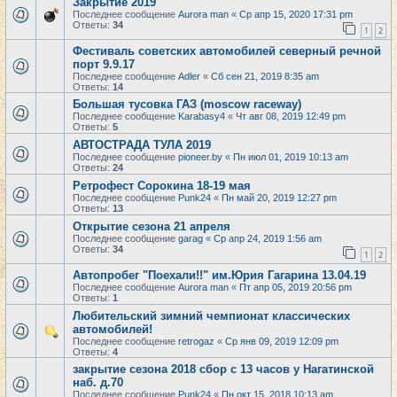
Закрытие 2019
Последнее сообщение
Aurora man
«
Ср апр 15, 2020 17:31 pm
Ответы:
34
1
2
Фестиваль советских автомобилей северный речной
порт 9.9.17
Последнее сообщение
Adler
«
Сб сен 21, 2019 8:35 am
Ответы:
14
Большая тусовка ГАЗ (moscow raceway)
Последнее сообщение
Karabasy4
«
Чт авг 08, 2019 12:49 pm
Ответы:
5
АВТОСТРАДА ТУЛА 2019
Последнее сообщение
pioneer.by
«
Пн июл 01, 2019 10:13 am
Ответы:
24
Ретрофест Сорокина 18-19 мая
Последнее сообщение
Punk24
«
Пн май 20, 2019 12:27 pm
Ответы:
13
Открытие сезона 21 апреля
Последнее сообщение
garag
«
Ср апр 24, 2019 1:56 am
Ответы:
34
1
2
Автопробег "Поехали!!" им.Юрия Гагарина 13.04.19
Последнее сообщение
Aurora man
«
Пт апр 05, 2019 20:56 pm
Ответы:
1
Любительский зимний чемпионат классических
автомобилей!
Последнее сообщение
retrogaz
«
Ср янв 09, 2019 12:09 pm
Ответы:
4
закрытие сезона 2018 сбор с 13 часов у Нагатинской
наб. д.70
Последнее сообщение
Punk24
«
Пн окт 15, 2018 10:13 am