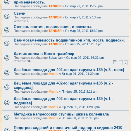
применяемость.
Последнее сообщение
TANKER
«
Вс мар 27, 2011 15:55 pm
Свечи
Последнее сообщение
TANKER
«
Вс мар 27, 2011 2:13 am
Ответы:
1
Степень сжатия, вычисления, и расчеты.
Последнее сообщение
TANKER
«
Пт мар 25, 2011 18:39 pm
Взаимозаменяемость подшипников кпп, моста, подвески.
Последнее сообщение
TANKER
«
Вт мар 15, 2011 12:37 pm
Датчик холла в Волго трамблер
Последнее сообщение
Sebastian
«
Ср мар 02, 2011 16:31 pm
Ответы:
34
1
2
Дешёвые лошади для 402-го: адаптируем к-135 [ч.3 - верх]
Последнее сообщение
Mortis
«
Вт мар 01, 2011 21:39 pm
Дешёвые лошади для 402-го: адаптируем к-135 [ч.2 -
середина]
Последнее сообщение
Mortis
«
Пт фев 25, 2011 3:11 am
Дешёвые лошади для 402-го: адаптируем к-135 [ч.1 -
подошва]
Последнее сообщение
Mortis
«
Ср фев 09, 2011 13:03 pm
Методика напрессовки ступицы шкива коленвала
Последнее сообщение
Mortis
«
Вс янв 30, 2011 21:18 pm
Подогрев сидений и поясничный подпор в сиденья 2410