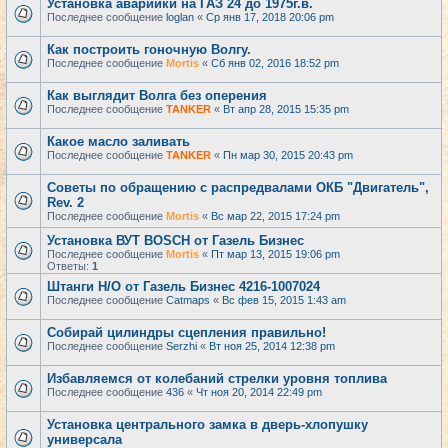
Установка аварийки на ГАЗ 24 до 1975г.в.
Последнее сообщение
loglan
«
Ср янв 17, 2018 20:06 pm
Как построить гоночную Волгу.
Последнее сообщение
Mortis
«
Сб янв 02, 2016 18:52 pm
Как выглядит Волга без оперения
Последнее сообщение
TANKER
«
Вт апр 28, 2015 15:35 pm
Какое масло заливать
Последнее сообщение
TANKER
«
Пн мар 30, 2015 20:43 pm
Советы по обращению с распредвалами ОКБ "Двигатель",
Rev. 2
Последнее сообщение
Mortis
«
Вс мар 22, 2015 17:24 pm
Установка ВУТ BOSCH от Газель Бизнес
Последнее сообщение
Mortis
«
Пт мар 13, 2015 19:06 pm
Ответы:
1
Штанги Н/О от Газель Бизнес 4216-1007024
Последнее сообщение
Catmaps
«
Вс фев 15, 2015 1:43 am
Собирай цилиндры сцепления правильно!
Последнее сообщение
Serzhi
«
Вт ноя 25, 2014 12:38 pm
Избавляемся от колебаний стрелки уровня топлива
Последнее сообщение
436
«
Чт ноя 20, 2014 22:49 pm
Установка центрального замка в дверь-хлопушку
универсала