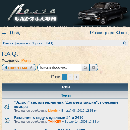
FAQ
Регистрация
Вход
П
Список форумов
Портал
F.A.Q.
о
и
F.A.Q.
с
к
Модератор:
Mortis
Поиск
Расширенный по
Новая тема
1
2
87 тем
След.
Темы
Темы
"Экзист" как альтернатива "Деталям машин": полезные
номера.
Последнее сообщение
Mortis
«
Вт май 08, 2012 12:35 pm
Различия между моделями 24 и 2410
Последнее сообщение
TANKER
«
Вс дек 14, 2008 13:54 pm