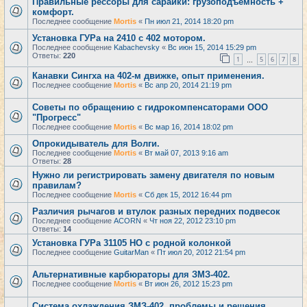
Правильные рессоры для сарайки: грузоподъемность +
комфорт.
Последнее сообщение
Mortis
«
Пн июл 21, 2014 18:20 pm
Установка ГУРа на 2410 с 402 мотором.
Последнее сообщение
Kabachevsky
«
Вс июн 15, 2014 15:29 pm
Ответы:
220
1
5
6
7
8
…
Канавки Сингха на 402-м движке, опыт применения.
Последнее сообщение
Mortis
«
Вс апр 20, 2014 21:19 pm
Советы по обращению с гидрокомпенсаторами ООО
"Прогресс"
Последнее сообщение
Mortis
«
Вс мар 16, 2014 18:02 pm
Опрокидыватель для Волги.
Последнее сообщение
Mortis
«
Вт май 07, 2013 9:16 am
Ответы:
28
Нужно ли регистрировать замену двигателя по новым
правилам?
Последнее сообщение
Mortis
«
Сб дек 15, 2012 16:44 pm
Различия рычагов и втулок разных передних подвесок
Последнее сообщение
ACORN
«
Чт ноя 22, 2012 23:10 pm
Ответы:
14
Установка ГУРа 31105 НО с родной колонкой
Последнее сообщение
GuitarMan
«
Пт июл 20, 2012 21:54 pm
Альтернативные карбюраторы для ЗМЗ-402.
Последнее сообщение
Mortis
«
Вт июн 26, 2012 15:23 pm
Система охлаждения ЗМЗ-402, проблемы и решения.