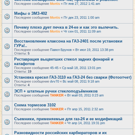
Последнее сообщение
Mortis
«
Пт янв 27, 2012 1:41 am
Мифы о ЗМЗ-402
Последнее сообщение
Mortis
«
Пт дек 23, 2011 1:00 am
Почему плохо дует печка в 24-ке и как это вылечить.
Последнее сообщение
Mortis
«
Чт сен 01, 2011 11:09 am
Восстановление клаксона на ГАЗ-2401 после установки
ГУРа!..
Последнее сообщение
Павел Брунов
«
Вт июл 19, 2011 13:38 pm
Ответы:
5
Реставрация выцветших стекол задних фонарей и
катафотов
Последнее сообщение
45-45
«
Ср май 18, 2011 13:01 pm
Ответы:
19
Установка кресел ГАЗ-3110 на ГАЗ-24 без сварки (Фотоотчет)
Последнее сообщение
dvv70
«
Вс май 08, 2011 9:18 am
Ответы:
4
ЭСП + штатные ручки стеклоподъёмников
Последнее сообщение
TANKER
«
Вт май 03, 2011 0:23 am
Схема тормозов 3102
Последнее сообщение
TANKER
«
Пт апр 15, 2011 2:32 am
Съемники, применяемые для газ-24 и ее модификаций
Последнее сообщение
TANKER
«
Чт апр 14, 2011 19:31 pm
Разновидности российских карбюраторов и их