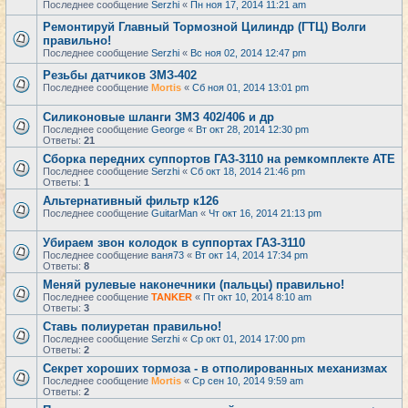
Последнее сообщение
Serzhi
«
Пн ноя 17, 2014 11:21 am
Ремонтируй Главный Тормозной Цилиндр (ГТЦ) Волги
правильно!
Последнее сообщение
Serzhi
«
Вс ноя 02, 2014 12:47 pm
Резьбы датчиков ЗМЗ-402
Последнее сообщение
Mortis
«
Сб ноя 01, 2014 13:01 pm
Cиликоновые шланги ЗМЗ 402/406 и др
Последнее сообщение
George
«
Вт окт 28, 2014 12:30 pm
Ответы:
21
Сборка передних суппортов ГАЗ-3110 на ремкомплекте АТЕ
Последнее сообщение
Serzhi
«
Сб окт 18, 2014 21:46 pm
Ответы:
1
Альтернативный фильтр к126
Последнее сообщение
GuitarMan
«
Чт окт 16, 2014 21:13 pm
Убираем звон колодок в суппортах ГАЗ-3110
Последнее сообщение
ваня73
«
Вт окт 14, 2014 17:34 pm
Ответы:
8
Меняй рулевые наконечники (пальцы) правильно!
Последнее сообщение
TANKER
«
Пт окт 10, 2014 8:10 am
Ответы:
3
Ставь полиуретан правильно!
Последнее сообщение
Serzhi
«
Ср окт 01, 2014 17:00 pm
Ответы:
2
Секрет хороших тормоза - в отполированных механизмах
Последнее сообщение
Mortis
«
Ср сен 10, 2014 9:59 am
Ответы:
2