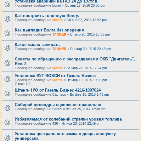
Установка аварийки на ГАЗ 24 до 1975г.в.
Последнее сообщение
loglan
«
Ср янв 17, 2018 20:06 pm
Как построить гоночную Волгу.
Последнее сообщение
Mortis
«
Сб янв 02, 2016 18:52 pm
Как выглядит Волга без оперения
Последнее сообщение
TANKER
«
Вт апр 28, 2015 15:35 pm
Какое масло заливать
Последнее сообщение
TANKER
«
Пн мар 30, 2015 20:43 pm
Советы по обращению с распредвалами ОКБ "Двигатель",
Rev. 2
Последнее сообщение
Mortis
«
Вс мар 22, 2015 17:24 pm
Установка ВУТ BOSCH от Газель Бизнес
Последнее сообщение
Mortis
«
Пт мар 13, 2015 19:06 pm
Ответы:
1
Штанги Н/О от Газель Бизнес 4216-1007024
Последнее сообщение
Catmaps
«
Вс фев 15, 2015 1:43 am
Собирай цилиндры сцепления правильно!
Последнее сообщение
Serzhi
«
Вт ноя 25, 2014 12:38 pm
Избавляемся от колебаний стрелки уровня топлива
Последнее сообщение
436
«
Чт ноя 20, 2014 22:49 pm
Установка центрального замка в дверь-хлопушку
универсала