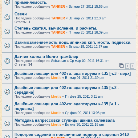
применяемость.
Последнее сообщение
TANKER
«
Вс мар 27, 2011 15:55 pm
Свечи
Последнее сообщение
TANKER
«
Вс мар 27, 2011 2:13 am
Ответы:
1
Степень сжатия, вычисления, и расчеты.
Последнее сообщение
TANKER
«
Пт мар 25, 2011 18:39 pm
Взаимозаменяемость подшипников кпп, моста, подвески.
Последнее сообщение
TANKER
«
Вт мар 15, 2011 12:37 pm
Датчик холла в Волго трамблер
Последнее сообщение
Sebastian
«
Ср мар 02, 2011 16:31 pm
Ответы:
34
1
2
Дешёвые лошади для 402-го: адаптируем к-135 [ч.3 - верх]
Последнее сообщение
Mortis
«
Вт мар 01, 2011 21:39 pm
Дешёвые лошади для 402-го: адаптируем к-135 [ч.2 -
середина]
Последнее сообщение
Mortis
«
Пт фев 25, 2011 3:11 am
Дешёвые лошади для 402-го: адаптируем к-135 [ч.1 -
подошва]
Последнее сообщение
Mortis
«
Ср фев 09, 2011 13:03 pm
Методика напрессовки ступицы шкива коленвала
Последнее сообщение
Mortis
«
Вс янв 30, 2011 21:18 pm
Подогрев сидений и поясничный подпор в сиденья 2410