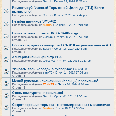
Последнее сообщение
Serzhi
«
Пн ноя 17, 2014 11:21 am
Ремонтируй Главный Тормозной Цилиндр (ГТЦ) Волги
правильно!
Последнее сообщение
Serzhi
«
Вс ноя 02, 2014 12:47 pm
Резьбы датчиков ЗМЗ-402
Последнее сообщение
Mortis
«
Сб ноя 01, 2014 13:01 pm
Cиликоновые шланги ЗМЗ 402/406 и др
Последнее сообщение
George
«
Вт окт 28, 2014 12:30 pm
Ответы:
21
Сборка передних суппортов ГАЗ-3110 на ремкомплекте АТЕ
Последнее сообщение
Serzhi
«
Сб окт 18, 2014 21:46 pm
Ответы:
1
Альтернативный фильтр к126
Последнее сообщение
GuitarMan
«
Чт окт 16, 2014 21:13 pm
Убираем звон колодок в суппортах ГАЗ-3110
Последнее сообщение
ваня73
«
Вт окт 14, 2014 17:34 pm
Ответы:
8
Меняй рулевые наконечники (пальцы) правильно!
Последнее сообщение
TANKER
«
Пт окт 10, 2014 8:10 am
Ответы:
3
Ставь полиуретан правильно!
Последнее сообщение
Serzhi
«
Ср окт 01, 2014 17:00 pm
Ответы:
2
Секрет хороших тормоза - в отполированных механизмах
Последнее сообщение
Mortis
«
Ср сен 10, 2014 9:59 am
Ответы:
2