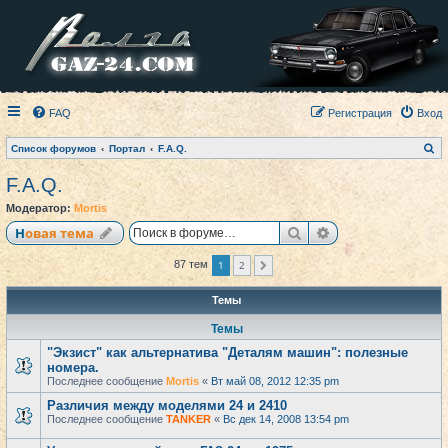
FAQ
Регистрация
Вход
П
Список форумов
Портал
F.A.Q.
о
и
F.A.Q.
с
к
Модератор:
Mortis
Поиск
Расширенный по
Новая тема
1
2
87 тем
След.
Темы
Темы
"Экзист" как альтернатива "Деталям машин": полезные
номера.
Последнее сообщение
Mortis
«
Вт май 08, 2012 12:35 pm
Различия между моделями 24 и 2410
Последнее сообщение
TANKER
«
Вс дек 14, 2008 13:54 pm