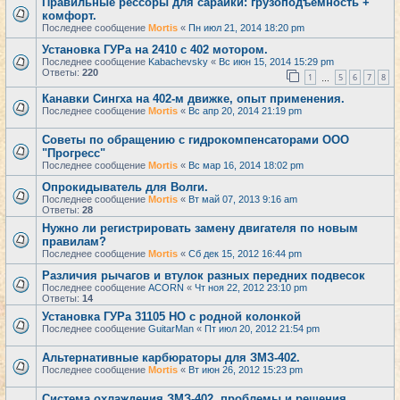
Правильные рессоры для сарайки: грузоподъемность +
комфорт.
Последнее сообщение
Mortis
«
Пн июл 21, 2014 18:20 pm
Установка ГУРа на 2410 с 402 мотором.
Последнее сообщение
Kabachevsky
«
Вс июн 15, 2014 15:29 pm
Ответы:
220
1
5
6
7
8
…
Канавки Сингха на 402-м движке, опыт применения.
Последнее сообщение
Mortis
«
Вс апр 20, 2014 21:19 pm
Советы по обращению с гидрокомпенсаторами ООО
"Прогресс"
Последнее сообщение
Mortis
«
Вс мар 16, 2014 18:02 pm
Опрокидыватель для Волги.
Последнее сообщение
Mortis
«
Вт май 07, 2013 9:16 am
Ответы:
28
Нужно ли регистрировать замену двигателя по новым
правилам?
Последнее сообщение
Mortis
«
Сб дек 15, 2012 16:44 pm
Различия рычагов и втулок разных передних подвесок
Последнее сообщение
ACORN
«
Чт ноя 22, 2012 23:10 pm
Ответы:
14
Установка ГУРа 31105 НО с родной колонкой
Последнее сообщение
GuitarMan
«
Пт июл 20, 2012 21:54 pm
Альтернативные карбюраторы для ЗМЗ-402.
Последнее сообщение
Mortis
«
Вт июн 26, 2012 15:23 pm
Система охлаждения ЗМЗ-402, проблемы и решения.