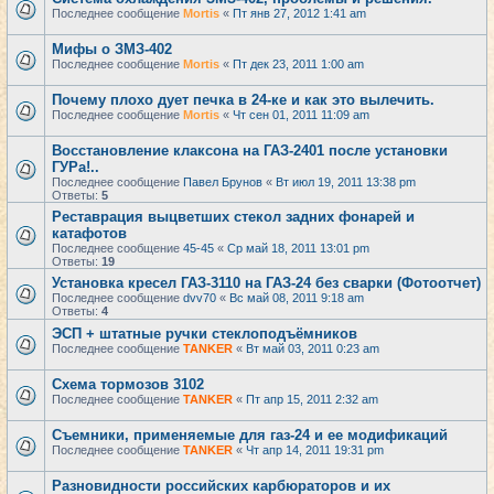
Последнее сообщение
Mortis
«
Пт янв 27, 2012 1:41 am
Мифы о ЗМЗ-402
Последнее сообщение
Mortis
«
Пт дек 23, 2011 1:00 am
Почему плохо дует печка в 24-ке и как это вылечить.
Последнее сообщение
Mortis
«
Чт сен 01, 2011 11:09 am
Восстановление клаксона на ГАЗ-2401 после установки
ГУРа!..
Последнее сообщение
Павел Брунов
«
Вт июл 19, 2011 13:38 pm
Ответы:
5
Реставрация выцветших стекол задних фонарей и
катафотов
Последнее сообщение
45-45
«
Ср май 18, 2011 13:01 pm
Ответы:
19
Установка кресел ГАЗ-3110 на ГАЗ-24 без сварки (Фотоотчет)
Последнее сообщение
dvv70
«
Вс май 08, 2011 9:18 am
Ответы:
4
ЭСП + штатные ручки стеклоподъёмников
Последнее сообщение
TANKER
«
Вт май 03, 2011 0:23 am
Схема тормозов 3102
Последнее сообщение
TANKER
«
Пт апр 15, 2011 2:32 am
Съемники, применяемые для газ-24 и ее модификаций
Последнее сообщение
TANKER
«
Чт апр 14, 2011 19:31 pm
Разновидности российских карбюраторов и их